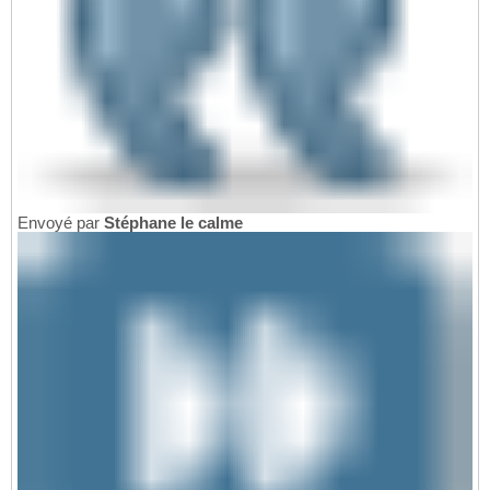
Envoyé par
Stéphane le calme