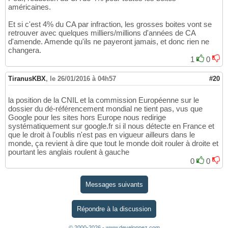
américaines.
Et si c'est 4% du CA par infraction, les grosses boites vont se
retrouver avec quelques milliers/millions d'années de CA
d'amende. Amende qu'ils ne payeront jamais, et donc rien ne
changera.
1
0
TiranusKBX
,
le 26/01/2016 à 04h57
#20
la position de la CNIL et la commission Européenne sur le
dossier du dé-référencement mondial ne tient pas, vus que
Google pour les sites hors Europe nous redirige
systématiquement sur google.fr si il nous détecte en France et
que le droit à l'oublis n'est pas en vigueur ailleurs dans le
monde, ça revient à dire que tout le monde doit rouler à droite et
pourtant les anglais roulent à gauche
0
0
Messages suivants
Répondre à la discussion
© 2000-2026 - www.developpez.com