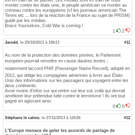
monter contre les états unis, le peuple américain va monter au
créneau contre les europpéens (cf les journaux americain The
Times etc ... lors de la réaction de la France au sujet de PRISM)
guidé par les médias.
Brace Yourselves, Cold War is coming !
1
2
Jarodd
,
le 25/10/2013 à 19h13
#11
Au nom de la protection des données privées, le Parlement
européen pourrait remettre en cause dautres textes ;
notamment laccord PNR (Passenger Name Record), adopté en
2012, qui oblige les compagnies aériennes à livrer aux États-
Unis des informations sur les passagers qui voyagent entre les
deux continents.
Avoir moins d'infos sur qui rentre sur leur sol, voilà qui devrait
améliorer leur prétendue lutte contre le terrorisme ! Ils ont tout
gagné en agissant ainsi
0
0
Stéphane le calme
,
le 27/11/2013 à 12h26
#12
L'Europe menace de geler les accords de partage de