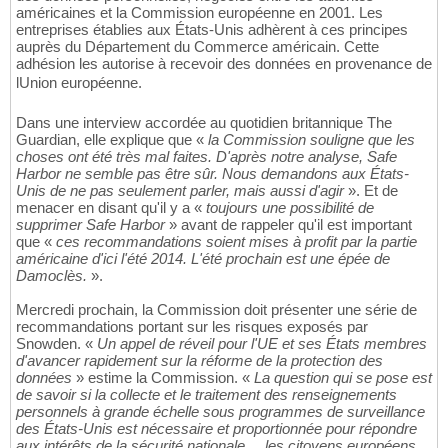
américaines et la Commission européenne en 2001. Les
entreprises établies aux États-Unis adhèrent à ces principes
auprès du Département du Commerce américain. Cette
adhésion les autorise à recevoir des données en provenance de
lUnion européenne.
Dans une interview accordée au quotidien britannique The
Guardian, elle explique que «
la Commission souligne que les
choses ont été très mal faites. D'après notre analyse, Safe
Harbor ne semble pas être sûr. Nous demandons aux États-
Unis de ne pas seulement parler, mais aussi d'agir
». Et de
menacer en disant qu'il y a «
toujours une possibilité de
supprimer Safe Harbor
» avant de rappeler qu'il est important
que «
ces recommandations soient mises à profit par la partie
américaine d'ici l'été 2014. L'été prochain est une épée de
Damoclès.
».
Mercredi prochain, la Commission doit présenter une série de
recommandations portant sur les risques exposés par
Snowden. «
Un appel de réveil pour l'UE et ses États membres
d'avancer rapidement sur la réforme de la protection des
données
» estime la Commission. «
La question qui se pose est
de savoir si la collecte et le traitement des renseignements
personnels à grande échelle sous programmes de surveillance
des États-Unis est nécessaire et proportionnée pour répondre
aux intérêts de la sécurité nationale ... les citoyens européens