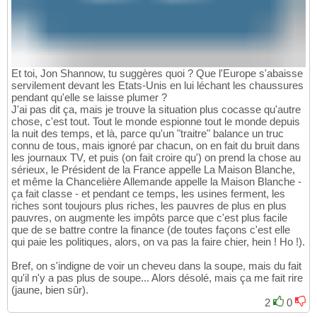
Et toi, Jon Shannow, tu suggères quoi ? Que l'Europe s'abaisse
servilement devant les Etats-Unis en lui léchant les chaussures
pendant qu'elle se laisse plumer ?
J'ai pas dit ça, mais je trouve la situation plus cocasse qu'autre
chose, c'est tout. Tout le monde espionne tout le monde depuis
la nuit des temps, et là, parce qu'un "traitre" balance un truc
connu de tous, mais ignoré par chacun, on en fait du bruit dans
les journaux TV, et puis (on fait croire qu') on prend la chose au
sérieux, le Président de la France appelle La Maison Blanche,
et même la Chancelière Allemande appelle la Maison Blanche -
ça fait classe - et pendant ce temps, les usines ferment, les
riches sont toujours plus riches, les pauvres de plus en plus
pauvres, on augmente les impôts parce que c'est plus facile
que de se battre contre la finance (de toutes façons c'est elle
qui paie les politiques, alors, on va pas la faire chier, hein ! Ho !).
Bref, on s'indigne de voir un cheveu dans la soupe, mais du fait
qu'il n'y a pas plus de soupe... Alors désolé, mais ça me fait rire
(jaune, bien sûr).
2
0