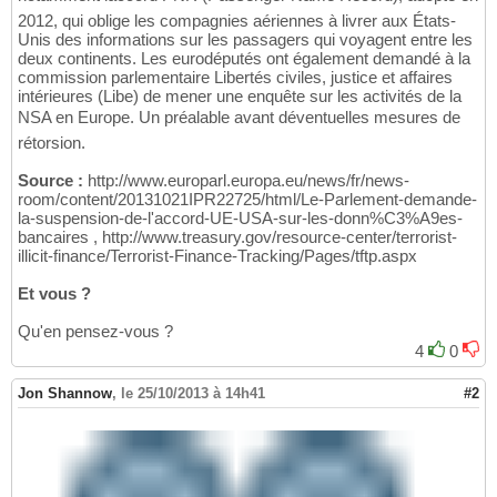
2012, qui oblige les compagnies aériennes à livrer aux États-
Unis des informations sur les passagers qui voyagent entre les
deux continents. Les eurodéputés ont également demandé à la
commission parlementaire Libertés civiles, justice et affaires
intérieures (Libe) de mener une enquête sur les activités de la
NSA en Europe. Un préalable avant déventuelles mesures de
rétorsion.
Source :
http://www.europarl.europa.eu/news/fr/news-
room/content/20131021IPR22725/html/Le-Parlement-demande-
la-suspension-de-l'accord-UE-USA-sur-les-donn%C3%A9es-
bancaires , http://www.treasury.gov/resource-center/terrorist-
illicit-finance/Terrorist-Finance-Tracking/Pages/tftp.aspx
Et vous ?
Qu'en pensez-vous ?
4
0
Jon Shannow
,
le 25/10/2013 à 14h41
#2