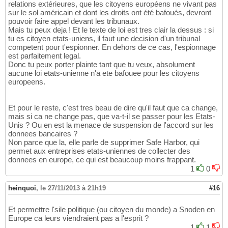
relations extérieures, que les citoyens européens ne vivant pas
sur le sol américain et dont les droits ont été bafoués, devront
pouvoir faire appel devant les tribunaux.
Mais tu peux deja ! Et le texte de loi est tres clair la dessus : si
tu es citoyen etats-uniens, il faut une decision d'un tribunal
competent pour t'espionner. En dehors de ce cas, l'espionnage
est parfaitement legal.
Donc tu peux porter plainte tant que tu veux, absolument
aucune loi etats-unienne n'a ete bafouee pour les citoyens
europeens.
Et pour le reste, c'est tres beau de dire qu'il faut que ca change,
mais si ca ne change pas, que va-t-il se passer pour les Etats-
Unis ? Ou en est la menace de suspension de l'accord sur les
donnees bancaires ?
Non parce que la, elle parle de supprimer Safe Harbor, qui
permet aux entreprises etats-uniennes de collecter des
donnees en europe, ce qui est beaucoup moins frappant.
1
0
heinquoi
,
le 27/11/2013 à 21h19
#16
Et permettre l'sile politique (ou citoyen du monde) a Snoden en
Europe ca leurs viendraient pas a l'esprit ?
1
1