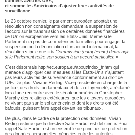
données avec les USA,
et somme les Américains d'ajuster leurs activités de
surveillance
Le 23 octobre dernier, le parlement européen adoptait une
résolution non contraignante demandant la suspension de
l'accord sur la transmission de certaines données financières
de l'Union européenne vers les États-Unis. Même si le
Parlement n'a pas de compétences formelles pour engager la
suspension ou la dénonciation d'un accord international, la
résolution stipule que «
la Commission (européenne) devra agir
si le Parlement retire son soutien à un accord particulier.
»
C'est désormais http://ec.europa.eu/about/index_fr.htm qui
menace d'appliquer ces mesures si les États-Unis n'ajustent
pas leurs activités de surveillance conformément au droit de
l'UE. De plus, Viviane Reding, Vice-présidente en charge de la
justice, des droits fondamentaux et de la citoyenneté, a réclamé
lors d'une rencontre avec le sénateur américain Christopher
Murphy des relations extérieures, que les citoyens européens
ne vivant pas sur le sol américain et dont les droits ont été
bafoués, puissent faire appel devant les tribunaux.
De plus, dans le cadre de la protection des données, Vivian
Reding estime que la directive Safe Harbor est déficiente. Pour
rappel Safe Harbor est un ensemble de principes de protection
des données personnelles, négociés entre les autorités