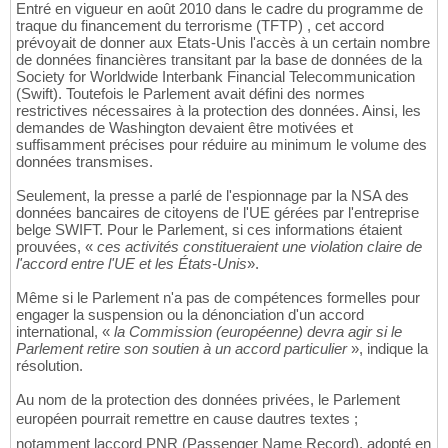
Entré en vigueur en août 2010 dans le cadre du programme de
traque du financement du terrorisme (TFTP) , cet accord
prévoyait de donner aux Etats-Unis l'accès à un certain nombre
de données financières transitant par la base de données de la
Society for Worldwide Interbank Financial Telecommunication
(Swift). Toutefois le Parlement avait défini des normes
restrictives nécessaires à la protection des données. Ainsi, les
demandes de Washington devaient être motivées et
suffisamment précises pour réduire au minimum le volume des
données transmises.
Seulement, la presse a parlé de l'espionnage par la NSA des
données bancaires de citoyens de l'UE gérées par l'entreprise
belge SWIFT. Pour le Parlement, si ces informations étaient
prouvées, «
ces activités constitueraient une violation claire de
l'accord entre l'UE et les États-Unis
».
Même si le Parlement n'a pas de compétences formelles pour
engager la suspension ou la dénonciation d'un accord
international, «
la Commission (européenne) devra agir si le
Parlement retire son soutien à un accord particulier
», indique la
résolution.
Au nom de la protection des données privées, le Parlement
européen pourrait remettre en cause dautres textes ;
notamment laccord PNR (Passenger Name Record), adopté en