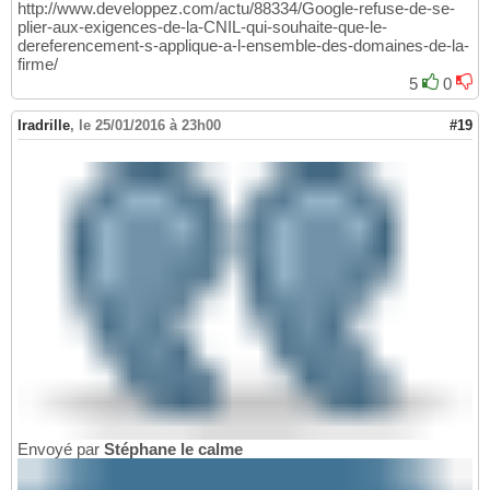
http://www.developpez.com/actu/88334/Google-refuse-de-se-
plier-aux-exigences-de-la-CNIL-qui-souhaite-que-le-
dereferencement-s-applique-a-l-ensemble-des-domaines-de-la-
firme/
5
0
Iradrille
,
le 25/01/2016 à 23h00
#19
Envoyé par
Stéphane le calme