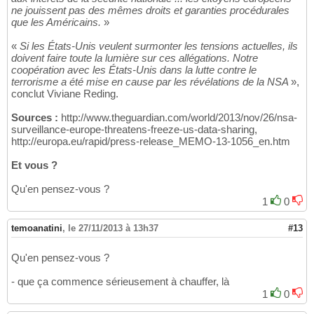
ne jouissent pas des mêmes droits et garanties procédurales
que les Américains.
»
«
Si les États-Unis veulent surmonter les tensions actuelles, ils
doivent faire toute la lumière sur ces allégations. Notre
coopération avec les États-Unis dans la lutte contre le
terrorisme a été mise en cause par les révélations de la NSA
»,
conclut Viviane Reding.
Sources :
http://www.theguardian.com/world/2013/nov/26/nsa-
surveillance-europe-threatens-freeze-us-data-sharing,
http://europa.eu/rapid/press-release_MEMO-13-1056_en.htm
Et vous ?
Qu'en pensez-vous ?
1
0
temoanatini
,
le 27/11/2013 à 13h37
#13
Qu'en pensez-vous ?
- que ça commence sérieusement à chauffer, là
1
0