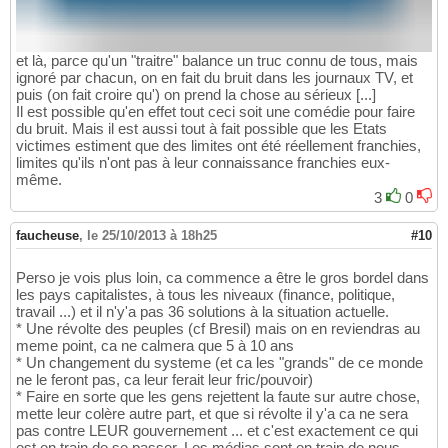
et là, parce qu'un "traitre" balance un truc connu de tous, mais
ignoré par chacun, on en fait du bruit dans les journaux TV, et
puis (on fait croire qu') on prend la chose au sérieux [...]
Il est possible qu'en effet tout ceci soit une comédie pour faire
du bruit. Mais il est aussi tout à fait possible que les Etats
victimes estiment que des limites ont été réellement franchies,
limites qu'ils n'ont pas à leur connaissance franchies eux-
même.
3
0
faucheuse
,
le 25/10/2013 à 18h25
#10
Perso je vois plus loin, ca commence a être le gros bordel dans
les pays capitalistes, à tous les niveaux (finance, politique,
travail ...) et il n'y'a pas 36 solutions à la situation actuelle.
* Une révolte des peuples (cf Bresil) mais on en reviendras au
meme point, ca ne calmera que 5 à 10 ans
* Un changement du systeme (et ca les "grands" de ce monde
ne le feront pas, ca leur ferait leur fric/pouvoir)
* Faire en sorte que les gens rejettent la faute sur autre chose,
mette leur colère autre part, et que si révolte il y'a ca ne sera
pas contre LEUR gouvernement ... et c'est exactement ce qui
est en train de se passer. Les médias sont en train de nous