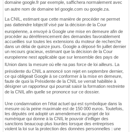
domaine google.fr par exemple, saffichera normalement avec
un autre nom de domaine tel google.com ou google.za.
La CNIL, estimant que cette manière de procéder ne permet
pas datteindre lobjectif visé par la décision de la Cour
européenne, a envoyé à Google une mise en demeure afin de
procéder au déréférencement des demandes favorablement
accueillies sur toutes les extensions du moteur de recherche
dans un délai de quinze jours. Google a déposé fin juillet dernier
un recours gracieux, estimant que la décision de la Cour
européenne nest applicable que sur lensemble des pays de
lUnion dans la mesure où elle na pas force de loi ailleurs. La
présidente du CNIL a annoncé son rejet en septembre dernier,
ce qui obligeait Google à se conformer à la mise en demeure,
faute de quoi la Présidente de la CNIL se verrait habilitée à
désigner un rapporteur qui pourrait saisir la formation restreinte
de la CNIL afin quelle se prononce sur ce dossier.
Une condamnation en l'état actuel qui est symbolique dans la
mesure où la peine maximale est de 150 000 euros. Toutefois,
les députés ont adopté un amendement au projet de loi
numérique qui donne à la CNIL le pouvoir d'infliger des
sanctions beaucoup plus lourdes lorsque des entreprises
violent la loi sur la protection des données personnelles : une