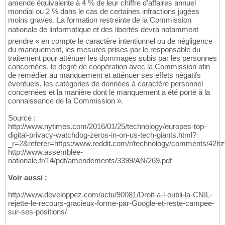
amende équivalente à 4 % de leur chiffre d'affaires annuel
mondial ou 2 % dans le cas de certaines infractions jugées
moins graves. La formation restreinte de la Commission
nationale de linformatique et des libertés devra notamment
prendre « en compte le caractère intentionnel ou de négligence
du manquement, les mesures prises par le responsable du
traitement pour atténuer les dommages subis par les personnes
concernées, le degré de coopération avec la Commission afin
de remédier au manquement et atténuer ses effets négatifs
éventuels, les catégories de données à caractère personnel
concernées et la manière dont le manquement a été porté à la
connaissance de la Commission ».
Source :
http://www.nytimes.com/2016/01/25/technology/europes-top-
digital-privacy-watchdog-zeros-in-on-us-tech-giants.html?
_r=2&referer=https:/www.reddit.com/r/technology/comments/42hz
http://www.assemblee-
nationale.fr/14/pdf/amendements/3399/AN/269.pdf
Voir aussi :
http://www.developpez.com/actu/90081/Droit-a-l-oubli-la-CNIL-
rejette-le-recours-gracieux-forme-par-Google-et-reste-campee-
sur-ses-positions/