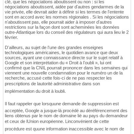
clé, que les négociations aboutissent ou non : si les
négociations aboutissent, aidée par d'autres gendarmes de la
vie privée, elle devrait aider à définir si les termes de l'entente
sont en accord avec les normes régionales . Si les négociations
n'aboutissent pas, elle pourrait aider à imposer d'autres
restrictions sur la façon dont sont acheminées les données
outre-Atlantique lors du conseil des régulateurs qui aura lieu le 2
février.
D'ailleurs, au sujet de l'une des grandes enseignes
technologiques américaines, le quotidien avance que deux
sources, ayant une connaissance directe sur le sujet relatif à
Google et son interprétation du « Droit à l'oubli », lui ont
confirmé que la CNIL pourrait prononcer dans les semaines qui
viennent une nouvelle condamnation pour le numéro un de la
recherche, accusé cette fois-ci de ne pas respecter les
prescriptions de lautorité administrative dans son
implémentation du droit à loubli.
Il faut rappeler que lorsquune demande de suppression est
acceptée, Google a jusque-là procédé au déréférencement des
liens obtenus par le nom de domaine lié au pays du demandeur
et ceux de lUnion européenne. Linconvénient de cette
procédure est quune information inaccessible avec le nom de