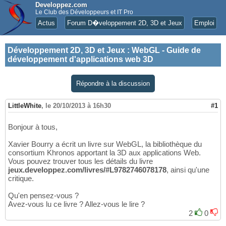
Developpez.com
Le Club des Développeurs et IT Pro
Actus
Forum D�veloppement 2D, 3D et Jeux
Emploi
Développement 2D, 3D et Jeux
:
WebGL - Guide de
développement d'applications web 3D
Répondre à la discussion
LittleWhite
,
le 20/10/2013 à 16h30
#1
Bonjour à tous,
Xavier Bourry a écrit un livre sur WebGL, la bibliothèque du
consortium Khronos apportant la 3D aux applications Web.
Vous pouvez trouver tous les détails du livre
jeux.developpez.com/livres/#L9782746078178
, ainsi qu'une
critique.
Qu'en pensez-vous ?
Avez-vous lu ce livre ? Allez-vous le lire ?
2
0