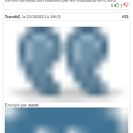
formes-de-detection-utilisees-par-les-standards-en-cours/
6
1
Traroth2
,
le 21/10/2013 à 14h31
#15
Envoyé par
xurei