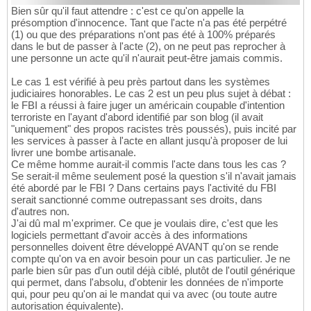
Bien sûr qu'il faut attendre : c'est ce qu'on appelle la
présomption d'innocence. Tant que l'acte n'a pas été perpétré
(1) ou que des préparations n'ont pas été à 100% préparés
dans le but de passer à l'acte (2), on ne peut pas reprocher à
une personne un acte qu'il n'aurait peut-être jamais commis.
Le cas 1 est vérifié à peu près partout dans les systèmes
judiciaires honorables. Le cas 2 est un peu plus sujet à débat :
le FBI a réussi à faire juger un américain coupable d'intention
terroriste en l'ayant d'abord identifié par son blog (il avait
"uniquement" des propos racistes très poussés), puis incité par
les services à passer à l'acte en allant jusqu'à proposer de lui
livrer une bombe artisanale.
Ce même homme aurait-il commis l'acte dans tous les cas ?
Se serait-il même seulement posé la question s'il n'avait jamais
été abordé par le FBI ? Dans certains pays l'activité du FBI
serait sanctionné comme outrepassant ses droits, dans
d'autres non.
J'ai dû mal m'exprimer. Ce que je voulais dire, c'est que les
logiciels permettant d'avoir accès à des informations
personnelles doivent être développé AVANT qu'on se rende
compte qu'on va en avoir besoin pour un cas particulier. Je ne
parle bien sûr pas d'un outil déjà ciblé, plutôt de l'outil générique
qui permet, dans l'absolu, d'obtenir les données de n'importe
qui, pour peu qu'on ai le mandat qui va avec (ou toute autre
autorisation équivalente).