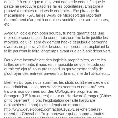
consiste à croire que mieux vaut cacher le code afin que le
pirate ne découvre pasd les failles potentielles. L'histoire a
prouvé à maintes reprises le contraire... Ex: piratage du
mécanisme RSA, failles 0-day de Microsoft qui raportent
énormément d'argent à certaines sociétés peu scrupuleuses,
etc...
Avec un logiciel non open source, tu ne te garantit pas une
meilleure sécurisation du code, mais comme la fin justifie les
moyens, celui-ci sera évidement hacké et puisque personne
d'autres ne pourra vérifier le code, les personnes exploitant la
faille pourront le faire longtemps avant que celà soit découvert.
Deuxième inconvénient des logiciels propriétaires, outre les
failles de sécurité, il nous est impossible de voir le code qui
aurait été ajouté sous pression d'un gouvernement afin de
s'octroyer des entrées privées sur la machine de l'utilisateur...
Bref, en Europe, nous sommes les idiots du 21ème siècle car
nos administrations, nos services secrets et nous-mêmes
traitons nos données sur des OS/logiciels propriétaires
étrangers (USA ou autres) et sur du Hardware étranger (Chine
principalement). Hors, l'exploitation de faille hardware
(volontaires ou non) existe depuis un moment:
http://www.developpez.com/actu/61626/Des-chercheurs-
creent-un-Cheval-de-Troie-hardware-qui-echappe-a-toutes-