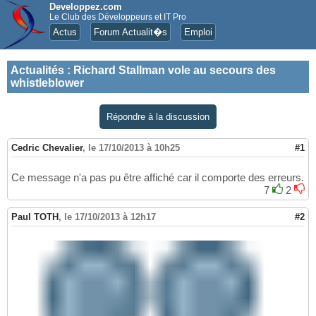
Developpez.com
Le Club des Développeurs et IT Pro
Actus
Forum Actualit�s
Emploi
Actualités
:
Richard Stallman vole au secours des
whistleblower
Répondre à la discussion
Cedric Chevalier
,
le 17/10/2013 à 10h25
#1
Ce message n'a pas pu être affiché car il comporte des erreurs.
7
2
Paul TOTH
,
le 17/10/2013 à 12h17
#2