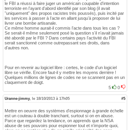
le FBI a réussi à faire juger un américain coupable d'intention
terroriste en l'ayant d'abord identifié par son blog (il avait
"uniquement" des propos racistes très poussés), puis incité par
les services à passer à l'acte en allant jusqu'à proposer de lui
livrer une bombe artisanale.
Ce même homme aurait-il commis l'acte dans tous les cas ?
Se serait-il même seulement posé la question s'il n'avait jamais
été abordé par le FBI ? Dans certains pays l'activité du FBI
serait sanctionné comme outrepassant ses droits, dans
d'autres non.
Pour en revenir au logiciel libre : certes, le code d'un logiciel
libre se vérifie. Encore faut-il y mettre les moyens derrière !
Quelques millions de lignes de codes ne se scannent pas en un
claquement de doigt.
5
0
Uranne-jimmy
,
le 18/10/2013 à 17h05
#5
Mettre en oeuvre des systèmes d'espionnage à grande échelle
est un couteau à double tranchant, surtout si on en abuse.
Parce que regardez la tendance, on apprends que la NSA
abuse de ses pouvoirs pour espionner tout et n'importe quoi,