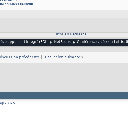
ckaelbaron
/Baron:Micka=euml=l
Tutoriels Netbeans
éveloppement Intégré (EDI)
NetBeans
Conférence vidéo sur l'utilis
iscussion précédente
|
Discussion suivante
»
supervision
e