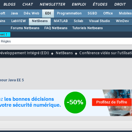
BLOGS
CHAT
NEWSLETTER
EMPLOI
ÉTUDES
DROIT
oft
Java
Dév. Web
EDI
Programmation
SGBD
Office
Mobiles
ains
LabVIEW
NetBeans
MATLAB
Scilab
Visual Studio
WinDev
Forums Netbeans
FAQ Netbeans
Tutoriels Netbeans
ent !
Règles
éveloppement Intégré (EDI)
NetBeans
Conférence vidéo sur l'utilis
pour Java EE 5