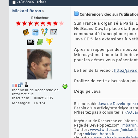
21/05/2007,
12h00
Mickael Baron
Conférence vidéo sur l'utilisati
Rédacteur
Sun France a organisé à Paris, 
NetBeans Day, la place était pr
communauté francophone pour Ne
Java EE 5, les extensions à NetB
Après un rappel par des nouveau
Microsystems) pour la théorie,
pour les démos vous présentent :
Le lien de la vidéo :
http://java
Profitez de cette discussion po
Ingénieur de Recherche en
L'équipe Java
Informatique
Inscrit en
Juillet 2005
Messages
14 974
Responsable
Java de Developpez.
Besoin d"un article/tutoriel/cours s
N'hésitez pas à consulter la
FAQ Ja
--------
Ingénieur de Recherche en inform
Page de Developpez.com :
mbaron.
Twitter :
www.twitter.com/mickael
Blog :
mickael-baron.fr