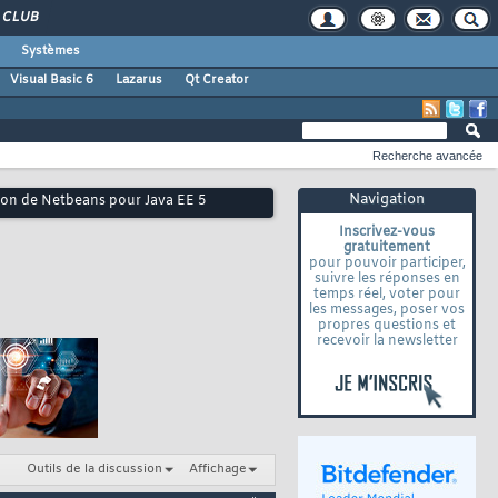
CLUB
Systèmes
Visual Basic 6
Lazarus
Qt Creator
Recherche avancée
Navigation
ation de Netbeans pour Java EE 5
Inscrivez-vous
gratuitement
pour pouvoir participer,
suivre les réponses en
temps réel, voter pour
les messages, poser vos
propres questions et
recevoir la newsletter
Outils de la discussion
Affichage