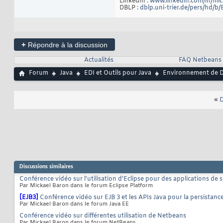
LinkedIn :
www.linkedin.com/in/mi
DBLP :
dblp.uni-trier.de/pers/hd/b
+
Répondre à la discussion
Actualités
FAQ Netbeans
Forum
Java
EDI et Outils pour Java
Environnement de D
«
D
Discussions similaires
Conférence vidéo sur l'utilisation d'Eclipse pour des applications de 
Par Mickael Baron dans le forum Eclipse Platform
[EJB3]
Conférence vidéo sur EJB 3 et les APIs Java pour la persistanc
Par Mickael Baron dans le forum Java EE
Conférence vidéo sur différentes utilisation de Netbeans
Par Mickael Baron dans le forum NetBeans