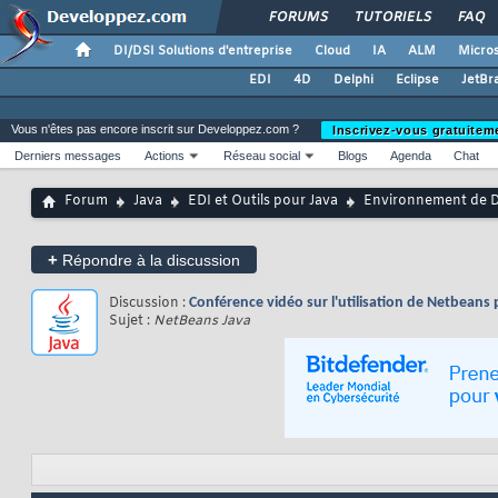
FORUMS
TUTORIELS
FAQ
DI/DSI Solutions d'entreprise
Cloud
IA
ALM
Micros
EDI
4D
Delphi
Eclipse
JetBr
Vous n'êtes pas encore inscrit sur Developpez.com ?
Inscrivez-vous gratuitem
Derniers messages
Actions
Réseau social
Blogs
Agenda
Chat
Forum
Java
EDI et Outils pour Java
Environnement de D
+
Répondre à la discussion
Discussion :
Conférence vidéo sur l'utilisation de Netbeans 
Sujet :
NetBeans Java