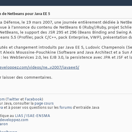
on de Netbeans pour Java EE 5
La Défense, le 19 mars 2007, une journée entièrement dédiée à NetBea
évue à l'annonce du contenu de NetBeans 6 (Ruby/JRuby, projet Schliem
tBeans, le support des JSR 295 et 296 (Beans Binding and Swing Ap
eans 5.5 (Profiler, pack C/C++, pack Enterprise, VWP), présentation d
tés et changement introduits par Java EE 5, Ludovic Champenois (Sen
 et Alexis Moussine-Pouchkine (Software and Java Architect et a Su
 les WebServices 2.0, les EJB 3.0, la persistence avec JPA et JSF et 
.developpez.com/videos/ne...y2007/javaee5/
ur laisser des commentaires.
com
(
Twitter
et
Facebook
)
ur Java, consulter la
page cours
va
et à poser vos questions sur les
forums
d'entraide Java
atique au
LIAS / ISAE-ENSMA
developpez.com
baron