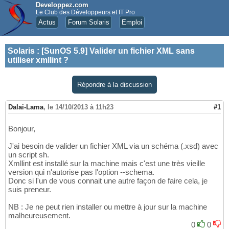
Developpez.com
Le Club des Développeurs et IT Pro
Actus
Forum Solaris
Emploi
Solaris
:
[SunOS 5.9] Valider un fichier XML sans
utiliser xmllint ?
Répondre à la discussion
Dalai-Lama
,
le 14/10/2013 à 11h23
#1
Bonjour,
J'ai besoin de valider un fichier XML via un schéma (.xsd) avec
un script sh.
Xmllint est installé sur la machine mais c'est une très vieille
version qui n'autorise pas l'option --schema.
Donc si l'un de vous connait une autre façon de faire cela, je
suis preneur.
NB : Je ne peut rien installer ou mettre à jour sur la machine
malheureusement.
0
0