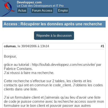
Developpez.com
Le Club des Développeurs et IT Pro
Actus
Forum Access
Emploi
Access
:
Récupérer les données après une recherche
Répondre à la discussion
cdumas
,
le 30/04/2006 à 13h14
#1
Bonjour,
grâce au tutorial : http://loufab.developpez.com/recursivite/ par
Fabrice Constans.
J'ai réussi à faire ma recherche.
Cette recherche s'effectue sur 2 tables, les clients et les
contacts qui ont en commun le code_client. J'obtiens les codes
clients dans une liste.
J'ai un formulaire client et j'aimerais qu'au lieu d'avoir une liste
de code je puisse comme avec la recherche access ouvrir mon
formulaire sur le bon client et pouvoir passer aux autres