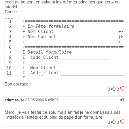
code du bouton, en suivant les mêmes principes que ceux du
tutoriel.
Code :
'  +========================================
1
'  + 
En-Tête formulaire
                     
2
'  + Nom_Client ____________________    +---
3
'  + Nom_Contact ___________________    |Fil
4
'  +                                    +---
5
'  +========================================
6
'  I 
Détail formulaire
                      
7
'  I  code_Client ___________________       
8
'  I                                        
9
'  I  Nom_Client ____________________       
10
'  I  Addr_client __________________________
11
'  I                                        
12
'  I  +--
Sous-formulaire Contacts
-----------
13
Bon courage.
'  I  | Nom_Contact ___________________     
14
0
0
'  I  | Tel         ___________________     
15
'  I  |                                     
16
cdumas
,
le 03/05/2006 à 09h03
#7
'  I  |                                     
17
'  I  | Nom_Contact ___________________     
18
Merci, je vais tester ce soir, mais en fait je ne connaissais pas
'  I  | Tel         ___________________     
19
l'intérêt de l'entête et du pied de page d'un formulaire
'  I  |                                     
20
0
0
'  I  |                                     
21