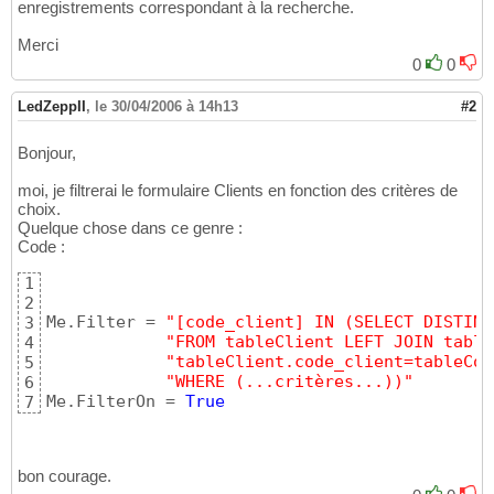
enregistrements correspondant à la recherche.
Merci
0
0
LedZeppII
,
le 30/04/2006 à 14h13
#2
Bonjour,
moi, je filtrerai le formulaire Clients en fonction des critères de
choix.
Quelque chose dans ce genre :
Code :
1
2
Me.Filter = 
"[code_client] IN (SELECT DISTINC
3
"FROM tableClient LEFT JOIN table
4
"tableClient.code_client=tableCon
5
"WHERE (...critères...))"
6
Me.FilterOn = 
True
7
bon courage.