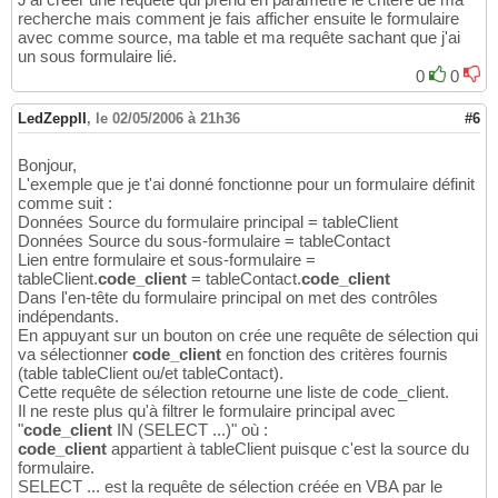
recherche mais comment je fais afficher ensuite le formulaire
avec comme source, ma table et ma requête sachant que j'ai
un sous formulaire lié.
0
0
LedZeppII
,
le 02/05/2006 à 21h36
#6
Bonjour,
L'exemple que je t'ai donné fonctionne pour un formulaire définit
comme suit :
Données Source du formulaire principal = tableClient
Données Source du sous-formulaire = tableContact
Lien entre formulaire et sous-formulaire =
tableClient.
code_client
= tableContact.
code_client
Dans l'en-tête du formulaire principal on met des contrôles
indépendants.
En appuyant sur un bouton on crée une requête de sélection qui
va sélectionner
code_client
en fonction des critères fournis
(table tableClient ou/et tableContact).
Cette requête de sélection retourne une liste de code_client.
Il ne reste plus qu'à filtrer le formulaire principal avec
"
code_client
IN (SELECT ...)" où :
code_client
appartient à tableClient puisque c'est la source du
formulaire.
SELECT ... est la requête de sélection créée en VBA par le