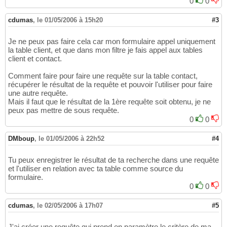
0
0
cdumas
,
le 01/05/2006 à 15h20
#3
Je ne peux pas faire cela car mon formulaire appel uniquement
la table client, et que dans mon filtre je fais appel aux tables
client et contact.
Comment faire pour faire une requête sur la table contact,
récupérer le résultat de la requête et pouvoir l'utiliser pour faire
une autre requête.
Mais il faut que le résultat de la 1ère requête soit obtenu, je ne
peux pas mettre de sous requête.
0
0
DMboup
,
le 01/05/2006 à 22h52
#4
Tu peux enregistrer le résultat de ta recherche dans une requête
et l'utiliser en relation avec ta table comme source du
formulaire.
0
0
cdumas
,
le 02/05/2006 à 17h07
#5
J'ai créer une requête qui prend en paramètre le critère de ma