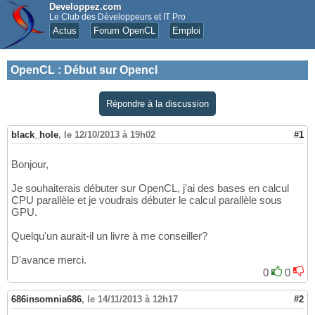
Developpez.com
Le Club des Développeurs et IT Pro
Actus
Forum OpenCL
Emploi
OpenCL
:
Début sur Opencl
Répondre à la discussion
black_hole
,
le 12/10/2013 à 19h02
#1
Bonjour,
Je souhaiterais débuter sur OpenCL, j'ai des bases en calcul
CPU parallèle et je voudrais débuter le calcul parallèle sous
GPU.
Quelqu'un aurait-il un livre à me conseiller?
D'avance merci.
0
0
686insomnia686
,
le 14/11/2013 à 12h17
#2