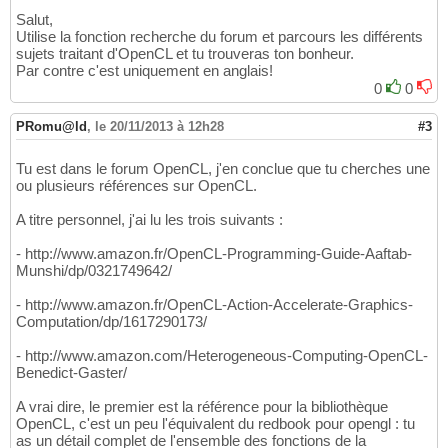
Salut,
Utilise la fonction recherche du forum et parcours les différents
sujets traitant d'OpenCL et tu trouveras ton bonheur.
Par contre c'est uniquement en anglais!
0
0
PRomu@ld
,
le 20/11/2013 à 12h28
#3
Tu est dans le forum OpenCL, j'en conclue que tu cherches une
ou plusieurs références sur OpenCL.
A titre personnel, j'ai lu les trois suivants :
- http://www.amazon.fr/OpenCL-Programming-Guide-Aaftab-
Munshi/dp/0321749642/
- http://www.amazon.fr/OpenCL-Action-Accelerate-Graphics-
Computation/dp/1617290173/
- http://www.amazon.com/Heterogeneous-Computing-OpenCL-
Benedict-Gaster/
A vrai dire, le premier est la référence pour la bibliothèque
OpenCL, c'est un peu l'équivalent du redbook pour opengl : tu
as un détail complet de l'ensemble des fonctions de la