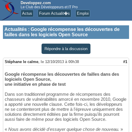
Developpez.com
Le Club des Développeurs et IT Pro
Actus
Forum Actualit�s
Emploi
Actualités
:
Google récompense les découvertes de
failles dans les logiciels Open Source
Répondre à la discussion
Stéphane le calme
,
le 12/10/2013 à 00h38
#1
Google récompense les découvertes de failles dans des
logiciels Open Source,
une initiative en phase de test
Dans son traditionnel programme de récompenses des
chasseurs de vulnérabilités amorcé en novembre 2010, Google
a apporté une nouvelle clause. Cette fois-ci, les développeurs
ne se contenteront plus de mettre à l'épreuve uniquement des
solutions directement éditées par la firme puisqu'ils pourront
aussi faire de même pour des logiciels Open Source.
«
Nous avons décidé d'essayer quelque chose de nouveau.
»