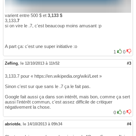
varient entre 500 $ et
3,133 $
3,133
.7
si on vire le .7, c'est beaucoup moins amusant :p
A part ça: c'est une super initiative :o
1
0
Zefling
,
le 12/10/2013 à 11h52
#3
3,133.7 pour « https://en.wikipedia.org/wiki/Leet »
Sinon c'est sur que sans le .7 ça le fait pas.
Google fait aussi ça dans son intérêt, mais bon, comme ça sert
aussi l'intérêt commun, c'est assez difficile de critiquer
négativement la chose.
0
0
abriotde
,
le 14/10/2013 à 09h34
#4