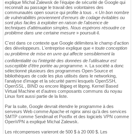
explique Michal Zalewsk de l'équipe de sécurité de Google qui
reconnaît au passage le travail des volontaires des
communautés open source qui profite à tous . «
Un bon nombre
de vulnérabilités proviennent d'erreurs de codage évitables ou
sont plus faciles à exploiter en raison de l'absence de
techniques d'atténuation simples. Nous espérons résoudre ce
problème dans une certaine mesure
» poursuit-il.
C'est dans ce contexte que Google délimitera le champ d'action
des développeurs. L'entreprise explique que «
toute conception
ou problème de mise en uvre qui affecte sensiblement la
confidentialité ou l'intégrité des données de l'utilisateur est
susceptible d'être portée au programme.
». La société a donc
sélectionné plusieurs des programmes Open-Source et
bibliothèques de code les plus utilisés dans le networking,
l'analyse d'image et la sécurité parmi lesquels OpenSSH,
OpenSSL , BIND ou encore libjpeg et libpng. Kernel Based
Virtual Machine et d'autres composants communs du noyau
Linux font aussi partie de la liste.
Par la suite, Google devrait étendre le programme à des
serveurs Web comme Apache et nginx ainsi qu'à des services
SMTP comme Sendmail et Postfix et des logiciels VPN comme
OpenVPN a expliqué Michal Zalewsk.
Les récompenses varieront de 500 $ à 20 000 $. Les