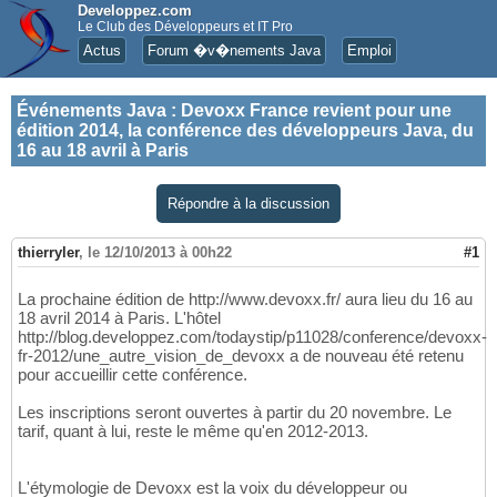
Developpez.com
Le Club des Développeurs et IT Pro
Actus
Forum �v�nements Java
Emploi
Événements Java
:
Devoxx France revient pour une
édition 2014, la conférence des développeurs Java, du
16 au 18 avril à Paris
Répondre à la discussion
thierryler
,
le 12/10/2013 à 00h22
#1
La prochaine édition de http://www.devoxx.fr/ aura lieu du 16 au
18 avril 2014 à Paris. L'hôtel
http://blog.developpez.com/todaystip/p11028/conference/devoxx-
fr-2012/une_autre_vision_de_devoxx a de nouveau été retenu
pour accueillir cette conférence.
Les inscriptions seront ouvertes à partir du 20 novembre. Le
tarif, quant à lui, reste le même qu'en 2012-2013.
L'étymologie de Devoxx est la voix du développeur ou