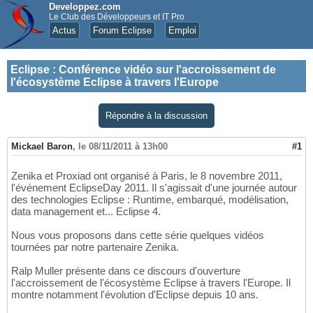
Developpez.com
Le Club des Développeurs et IT Pro
Actus
Forum Eclipse
Emploi
Eclipse
:
Conférence vidéo sur l'accroissement de
l'écosystème Eclipse à travers l'Europe
Répondre à la discussion
Mickael Baron
,
le 08/11/2011 à 13h00
#1
Zenika et Proxiad ont organisé à Paris, le 8 novembre 2011,
l'événement EclipseDay 2011. Il s'agissait d'une journée autour
des technologies Eclipse : Runtime, embarqué, modélisation,
data management et... Eclipse 4.
Nous vous proposons dans cette série quelques vidéos
tournées par notre partenaire Zenika.
Ralp Muller présente dans ce discours d'ouverture
l'accroissement de l'écosystème Eclipse à travers l'Europe. Il
montre notamment l'évolution d'Eclipse depuis 10 ans.