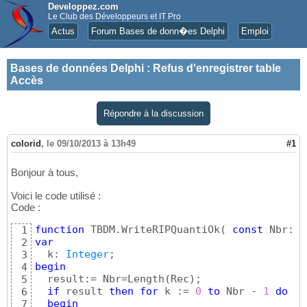
Developpez.com
Le Club des Développeurs et IT Pro
Actus
Forum Bases de donn�es Delphi
Emploi
Bases de données Delphi
:
Refus d'enregistrer table
Accès
Répondre à la discussion
colorid
,
le 09/10/2013 à 13h49
#1
Bonjour à tous,
Voici le code utilisé :
Code :
function
 TBDM.WriteRIPQuantiOk
(
const
 Nbr: 
I
1
var
2
  k: 
Integer
3
begin
4
  result:= Nbr=Length
(
Rec
)
;

5
if
 result 
then
for
 k := 
0
to
 Nbr - 
1
do
6
begin
7