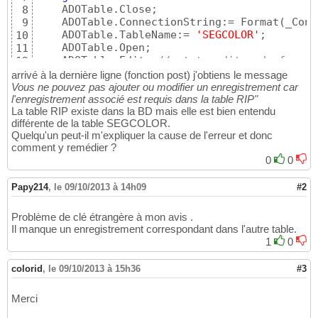
    ADOTable.Close;

8
    ADOTable.ConnectionString:= Format
(
_Conn
9
    ADOTable.TableName:= 
'SEGCOLOR'
;

10
    ADOTable.Open;

11
    ADOTable.Edit; 
//set to edit mode for in
12
    ADOTable.Insert;  
//set values
13
arrivé à la dernière ligne (fonction post) j'obtiens le message
    ADOTable.FieldByName
(
'RipNo'
)
.Value := R
14
Vous ne pouvez pas ajouter ou modifier un enregistrement car
    ADOTable.FieldByName
(
'SegNum'
)
.Value := 
l'enregistrement associé est requis dans la table RIP"
15
La table RIP existe dans la BD mais elle est bien entendu
    ADOTable.FieldByName
(
'Owner'
)
.Value := R
16
différente de la table SEGCOLOR.
    ADOTable.FieldByName
(
'RFloat'
)
.Value := 
17
Quelqu'un peut-il m'expliquer la cause de l'erreur et donc
    ADOTable.FieldByName
(
'GFloat'
)
.Value := 
18
comment y remédier ?
    ADOTable.FieldByName
(
'BFloat'
)
.Value := 
19
0
0
    ADOTable.FieldByName
(
'L'
)
.Value := Rec
[
k
20
    ADOTable.FieldByName
(
'a'
)
.Value := Rec
[
k
21
Papy214
    ADOTable.FieldByName
,
le 09/10/2013 à 14h09
(
'b'
)
.Value := Rec
#2
[
k
22
    ADOTable.Post;

23
end
24
Problème de clé étrangère à mon avis .
end
;
25
Il manque un enregistrement correspondant dans l'autre table.
1
0
colorid
,
le 09/10/2013 à 15h36
#3
Merci