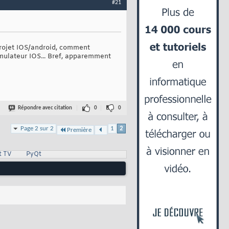
#21
projet IOS/android, comment
simulateur IOS... Bref, apparemment
Répondre avec citation
0
0
Page 2 sur 2
1
2
Première
t TV
PyQt