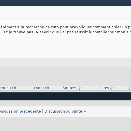
pérément à la recherche de tuto pour m'expliquer comment créer un 
c... Et je trouve pas. A savoir que j'ai pas réussit à compiler sur mon 
T
toriels Qt
Outils Qt
Sources Qt
Livres Qt
Q
iscussion précédente
|
Discussion suivante
»