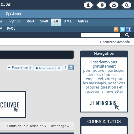
CLUB
Systèmes
rl
Python
Rust
Swift
Qt
XML
Autres
TV
PyQt
Recherche avancée
Navigation
Inscrivez-vous
gratuitement
Page 2 sur 2
1
2
Première
pour pouvoir participer,
suivre les réponses en
temps réel, voter pour
les messages, poser vos
propres questions et
recevoir la newsletter
Outils de la discussion
Affichage