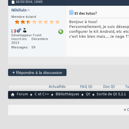
16/03/2014,
11h05
Nihilivin
Et des tutus?
Membre éclairé
Bonjour à tous!
Personnellement, je suis déses
configurer le kit Android, etc et
Développeur Front
c'est très bien mais.... Je nage T
Inscrit en
Décembre
2013
Messages
59
+
Répondre à la discussion
Actualités
FAQ Qt
Doc Qt
Tu
Forum
C et C++
Bibliothèques
Qt
Sortie de Qt 5.2.1
«
D