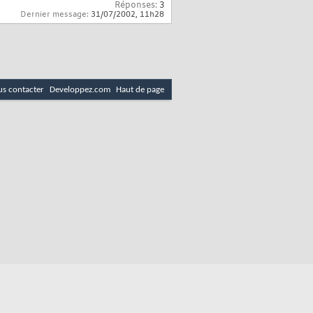
Réponses:
3
Dernier message:
31/07/2002,
11h28
s contacter
Developpez.com
Haut de page