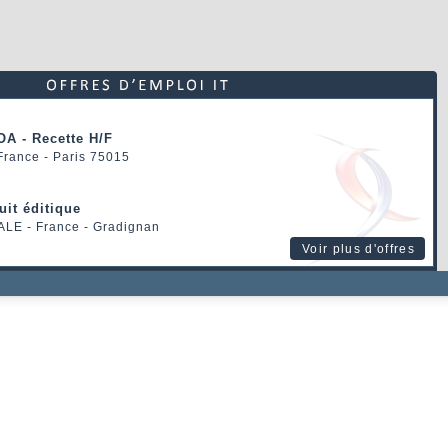
OA - Recette H/F
 France - Paris 75015
uit éditique
ALE
- France - Gradignan
Voir plus d'offres