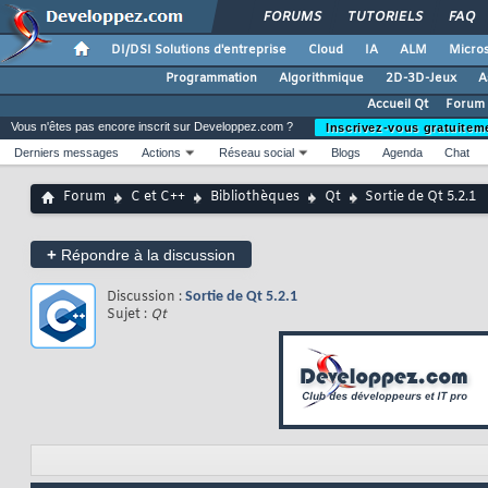
FORUMS
TUTORIELS
FAQ
DI/DSI Solutions d'entreprise
Cloud
IA
ALM
Micros
Programmation
Algorithmique
2D-3D-Jeux
A
Accueil Qt
Forum 
Vous n'êtes pas encore inscrit sur Developpez.com ?
Inscrivez-vous gratuitem
Derniers messages
Actions
Réseau social
Blogs
Agenda
Chat
Forum
C et C++
Bibliothèques
Qt
Sortie de Qt 5.2.1
+
Répondre à la discussion
Discussion :
Sortie de Qt 5.2.1
Sujet :
Qt