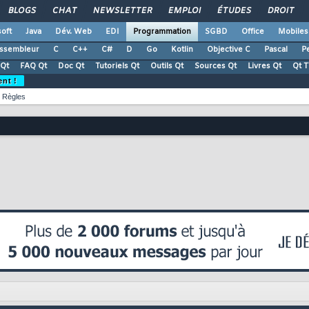
BLOGS
CHAT
NEWSLETTER
EMPLOI
ÉTUDES
DROIT
oft
Java
Dév. Web
EDI
Programmation
SGBD
Office
Mobiles
ssembleur
C
C++
C#
D
Go
Kotlin
Objective C
Pascal
Pe
Qt
FAQ Qt
Doc Qt
Tutoriels Qt
Outils Qt
Sources Qt
Livres Qt
Qt 
ent !
Règles