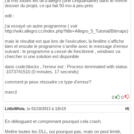
j'ai mis toutes les dll d'allegro (une cinquantaine) dans le même
dossier du projet, ce qui fait 50 mo à peu près
edit :
j'ai essayé un autre programme ( voir
http://wiki.allegro.cc/index.php?title=Allegro_5_Tutorial/Bitmaps)
mais le résultat est que lors de l'exécution, la fenêtre s'affiche
bien et ensuite le programme s'arrête avec le message d'erreur
suivant : le programme a cessé de fonctionné , windows va
chercher si une solution est disponible
dans code:blocks , l'erreur est : Process terminated with status
-1073741510 (0 minutes, 17 seconds)
comment je peux résoudre ce type d'erreur?
merci!
0
0
LittleWhite
,
le 01/10/2013 à 12h19
#6
En déboguant et comprenant pourquoi cela crash.
Mettre toutes les DLL, oui pourquoi pas, mais on peut limité,