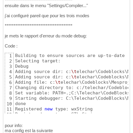
**************************************
ensuite dans le menu "Settings/Compiler..."
j'ai configuré pareil que pour les trois modes
**************************************
je mets le rapport d'erreur du mode debug:
Code :
Building to ensure sources are up-to-date

1
Selecting target: 

2
Debug

3
Adding source dir: c:
\t
elechar\Codeblocks\Me
4
Adding source dir: c:
\t
elechar\Codeblocks\Me
5
Adding file: c:
\t
elechar\Codeblocks\Mesproje
6
Changing directory to: c:/telechar/Codeblock
7
Set variable: PATH=.;C:\Telechar\CodeBlocks\
8
Starting debugger: C:\Telechar\CodeBlocks\MI
9
done

10
Registered 
new
 type: wxString

11
Registered 
new
 type: STL String

12
Registered 
new
 type: STL Vector

13
Setting breakpoints

14
pour info:
Debugger name 
and
 version: GNU gdb 
(
GDB
)
7.5
ma config est la suivante
15