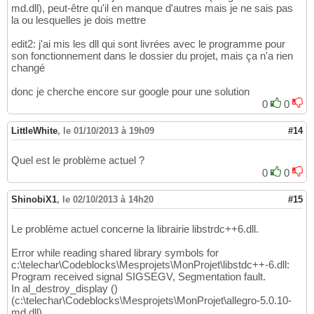
Error 
while
 reading shared library symbols 
f
md.dll), peut-être qu'il en manque d'autres mais je ne sais pas
41
la ou lesquelles je dois mettre
Error 
while
 reading shared library symbols 
f
42
Error 
while
 reading shared library symbols 
f
43
edit2: j'ai mis les dll qui sont livrées avec le programme pour
Error 
while
 reading shared library symbols 
f
44
son fonctionnement dans le dossier du projet, mais ça n'a rien
Error 
while
 reading shared library symbols 
f
45
changé
Error 
while
 reading shared library symbols 
f
46
Error 
while
 reading shared library symbols 
f
47
donc je cherche encore sur google pour une solution
Error 
while
 reading shared library symbols 
f
48
0
0
Program received 
signal
SIGSEGV
, Segmentatio
49
In al_destroy_display 
(
)
(
c:
\t
elechar\Codebl
50
LittleWhite
,
le 01/10/2013 à 19h09
#14
Continuing...

51
Program received 
signal
SIGSEGV
, Segmentatio
52
In al_destroy_display 
(
)
(
c:
\t
elechar\Codebl
53
Quel est le problème actuel ?
54
0
0
[
Inferior 
1
(
process 
10120
)
 exited with code
55
Debugger finished with status 
0
56
ShinobiX1
,
le 02/10/2013 à 14h20
#15
Le problème actuel concerne la librairie libstrdc++6.dll.
Error while reading shared library symbols for
c:\telechar\Codeblocks\Mesprojets\MonProjet\libstdc++-6.dll:
Program received signal SIGSEGV, Segmentation fault.
In al_destroy_display ()
(c:\telechar\Codeblocks\Mesprojets\MonProjet\allegro-5.0.10-
md.dll)