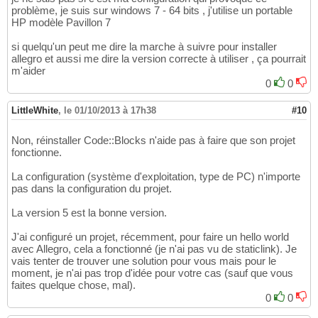
32
problème, je suis sur windows 7 - 64 bits , j'utilise un portable
[
Inferior 
1
(
process 
6332
)
 exited with code 
33
HP modèle Pavillon 7
Debugger finished with status 
0
34
si quelqu'un peut me dire la marche à suivre pour installer
allegro et aussi me dire la version correcte à utiliser , ça pourrait
m'aider
0
0
LittleWhite
,
le 01/10/2013 à 17h38
#10
Non, réinstaller Code::Blocks n'aide pas à faire que son projet
fonctionne.
La configuration (système d'exploitation, type de PC) n'importe
pas dans la configuration du projet.
La version 5 est la bonne version.
J'ai configuré un projet, récemment, pour faire un hello world
avec Allegro, cela a fonctionné (je n'ai pas vu de staticlink). Je
vais tenter de trouver une solution pour vous mais pour le
moment, je n'ai pas trop d'idée pour votre cas (sauf que vous
faites quelque chose, mal).
0
0