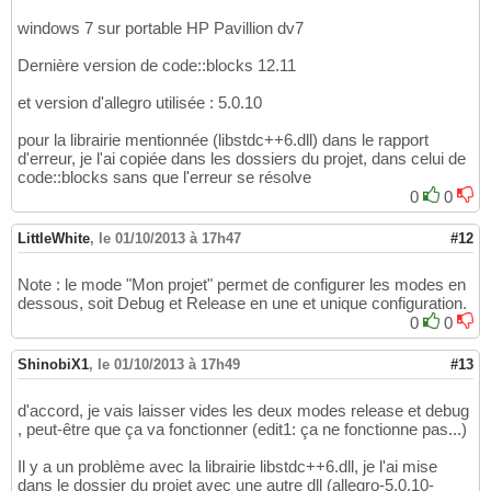
Child process PID: 
10120
16
windows 7 sur portable HP Pavillion dv7
Error 
while
 reading shared library symbols 
f
17
Error 
while
 reading shared library symbols 
f
18
Dernière version de code::blocks 12.11
Error 
while
 reading shared library symbols 
f
19
Error 
while
 reading shared library symbols 
f
20
et version d'allegro utilisée : 5.0.10
Error 
while
 reading shared library symbols 
f
21
Error 
while
 reading shared library symbols 
f
22
pour la librairie mentionnée (libstdc++6.dll) dans le rapport
Error 
while
 reading shared library symbols 
f
23
d'erreur, je l'ai copiée dans les dossiers du projet, dans celui de
Error 
while
 reading shared library symbols 
f
24
code::blocks sans que l'erreur se résolve
Error 
while
 reading shared library symbols 
f
25
0
0
Error 
while
 reading shared library symbols 
f
26
Error 
while
 reading shared library symbols 
f
27
LittleWhite
,
le 01/10/2013 à 17h47
#12
Error 
while
 reading shared library symbols 
f
28
Error 
while
 reading shared library symbols 
f
29
Note : le mode "Mon projet" permet de configurer les modes en
Error 
while
 reading shared library symbols 
f
30
dessous, soit Debug et Release en une et unique configuration.
Error 
while
 reading shared library symbols 
f
31
0
0
Error 
while
 reading shared library symbols 
f
32
Error 
while
 reading shared library symbols 
f
33
Error 
while
 reading shared library symbols 
f
ShinobiX1
34
,
le 01/10/2013 à 17h49
#13
Error 
while
 reading shared library symbols 
f
35
Error 
while
 reading shared library symbols 
f
36
d'accord, je vais laisser vides les deux modes release et debug
Error 
while
 reading shared library symbols 
f
37
, peut-être que ça va fonctionner (edit1: ça ne fonctionne pas...)
Error 
while
 reading shared library symbols 
f
38
Error 
while
 reading shared library symbols 
f
39
Il y a un problème avec la librairie libstdc++6.dll, je l'ai mise
Error 
while
 reading shared library symbols 
f
40
dans le dossier du projet avec une autre dll (allegro-5.0.10-