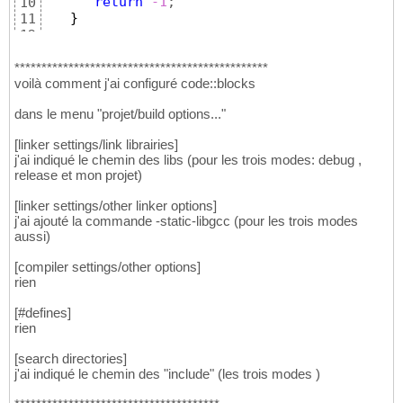
return
-1
;

10
}
11
12
   display = al_create_display
(
640
, 
480
)
;

13
if
(
!display
)
{
14
***********************************************
      fprintf
(
stderr
, 
"failed to create disp
voilà comment j'ai configuré code::blocks
15
return
-1
;

16
dans le menu "projet/build options..."
}
17
18
[linker settings/link librairies]
   al_clear_to_color
(
al_map_rgb
(
0
,
0
,
0
)
)
;

19
j'ai indiqué le chemin des libs (pour les trois modes: debug ,
20
release et mon projet)
   al_flip_display
(
)
;

21
22
[linker settings/other linker options]
   al_rest
(
10.0
)
;

23
j'ai ajouté la commande -static-libgcc (pour les trois modes
24
aussi)
   al_destroy_display
(
display
)
;

25
26
[compiler settings/other options]
return
0
27
rien
}
28
[#defines]
rien
[search directories]
j'ai indiqué le chemin des "include" (les trois modes )