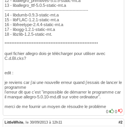
12 - liballegro_primitives-5.0.5-static-mt.a
13 - liballegro_ttf-5.0.5-static-mt.a
-----------------------------------------------------------
14 - libdumb-0.9.3-static-mt.a
15 - libFLAC-1.2.1-static-mt.a
16 - libfreetype-2.4.4-static-mt.a
17 - libogg-1.2.1-static-mt.a
18 - libzlib-1.2.5-static-mt.
*******************************************************
quel fichier allegro dois-je télécharger pour utiliser avec
C.d.Bl.cks?
edit :
je reviens car j'ai une nouvelle erreur quand j'essais de lancer le
programme
l'erreur dit que c'est "impossible de démarrer le programme car
il manque allegro-5.0.10-md.dll sur votre ordinateur".
merci de me fournir un moyen de résoudre le problème
0
0
LittleWhite
,
le 30/09/2013 à 12h11
#2