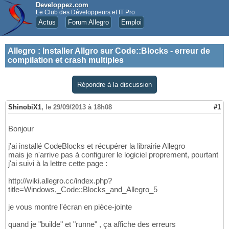
Developpez.com
Le Club des Développeurs et IT Pro
Actus
Forum Allegro
Emploi
Allegro
:
Installer Allgro sur Code::Blocks - erreur de
compilation et crash multiples
Répondre à la discussion
ShinobiX1
,
le 29/09/2013 à 18h08
#1
Bonjour
j'ai installé CodeBlocks et récupérer la librairie Allegro
mais je n'arrive pas à configurer le logiciel proprement, pourtant
j'ai suivi à la lettre cette page :
http://wiki.allegro.cc/index.php?
title=Windows,_Code::Blocks_and_Allegro_5
je vous montre l'écran en pièce-jointe
quand je "builde" et "runne" , ça affiche des erreurs