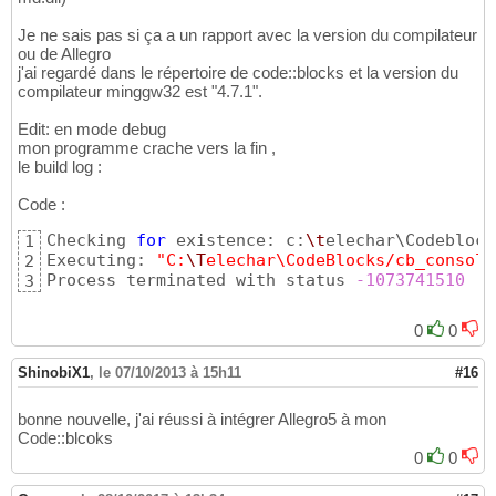
Je ne sais pas si ça a un rapport avec la version du compilateur
ou de Allegro
j'ai regardé dans le répertoire de code::blocks et la version du
compilateur minggw32 est "4.7.1".
Edit: en mode debug
mon programme crache vers la fin ,
le build log :
Code :
Checking 
for
 existence: c:
\t
elechar\Codeblock
1
Executing: 
"C:
\T
elechar\CodeBlocks/cb_console
2
Process terminated with status 
-1073741510
(
0
3
0
0
ShinobiX1
,
le 07/10/2013 à 15h11
#16
bonne nouvelle, j'ai réussi à intégrer Allegro5 à mon
Code::blcoks
0
0