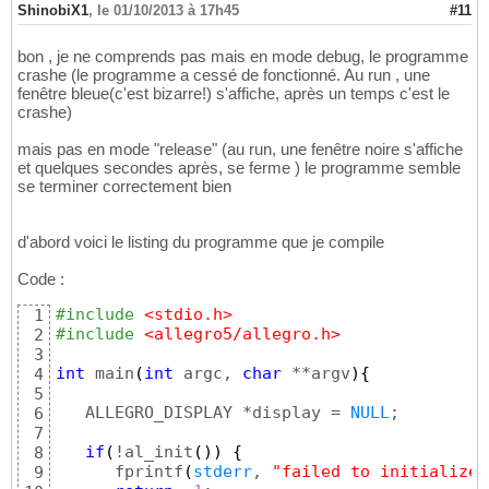
ShinobiX1
,
le 01/10/2013 à 17h45
#11
bon , je ne comprends pas mais en mode debug, le programme
crashe (le programme a cessé de fonctionné. Au run , une
fenêtre bleue(c'est bizarre!) s'affiche, après un temps c'est le
crashe)
mais pas en mode "release" (au run, une fenêtre noire s'affiche
et quelques secondes après, se ferme ) le programme semble
se terminer correctement bien
d'abord voici le listing du programme que je compile
Code :
#include
 <stdio.h>
1
#include
 <allegro5/allegro.h>
2
3
int
 main
(
int
 argc, 
char
 **argv
)
{
4
5
   ALLEGRO_DISPLAY *display = 
NULL
;

6
7
if
(
!al_init
(
)
)
{
8
      fprintf
(
stderr
, 
"failed to initialize 
9