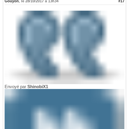
Gouyon
,
le 28/10/2017 à 13h34
#17
Envoyé par
ShinobiX1