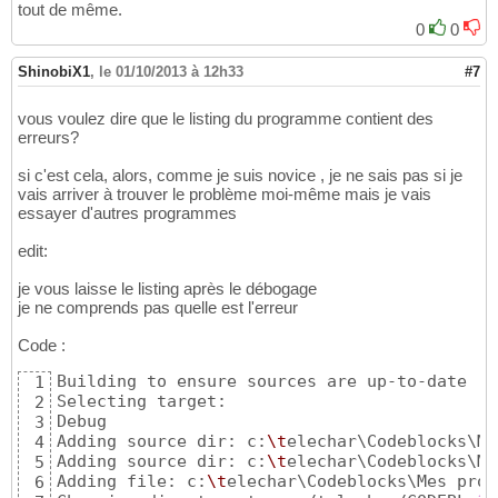
tout de même.
0
0
ShinobiX1
,
le 01/10/2013 à 12h33
#7
vous voulez dire que le listing du programme contient des
erreurs?
si c'est cela, alors, comme je suis novice , je ne sais pas si je
vais arriver à trouver le problème moi-même mais je vais
essayer d'autres programmes
edit:
je vous laisse le listing après le débogage
je ne comprends pas quelle est l'erreur
Code :
Building to ensure sources are up-to-date

1
Selecting target: 

2
Debug

3
Adding source dir: c:
\t
elechar\Codeblocks\Me
4
Adding source dir: c:
\t
elechar\Codeblocks\Me
5
Adding file: c:
\t
elechar\Codeblocks\Mes proj
6