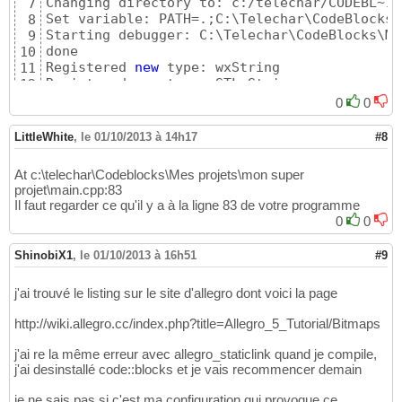
Changing directory to: c:/telechar/CODEBL~
1
/
7
Set variable: PATH=.;C:\Telechar\CodeBlocks\
8
Starting debugger: C:\Telechar\CodeBlocks\MI
9
done

10
Registered 
new
 type: wxString

11
Registered 
new
 type: STL String

12
Registered 
new
 type: STL Vector

13
0
0
Setting breakpoints

14
Debugger name 
and
 version: GNU gdb 
(
GDB
)
7.5
15
LittleWhite
,
le 01/10/2013 à 14h17
#8
Child process PID: 
6332
16
Program received 
signal
SIGSEGV
, Segmentatio
17
At c:\telechar\Codeblocks\Mes projets\mon super
In al_get_backbuffer 
(
)
(
c:
\t
elechar\CODEBL~
18
projet\main.cpp:83
#1  0x0040161d in main (argc=1, argv=0x5215d
19
Il faut regarder ce qu'il y a à la ligne 83 de votre programme
c:
\t
elechar\Codeblocks\Mes projets\mon s
20
0
0
At c:
\t
elechar\Codeblocks\Mes projets\mon su
21
#1  0x0040161d in main (argc=1, argv=0x5215d
22
ShinobiX1
,
le 01/10/2013 à 16h51
#9
c:
\t
elechar\Codeblocks\Mes projets\mon s
23
Continuing...

24
j'ai trouvé le listing sur le site d'allegro dont voici la page
Program received 
signal
SIGSEGV
, Segmentatio
25
In al_get_backbuffer 
(
)
(
c:
\t
elechar\CODEBL~
26
http://wiki.allegro.cc/index.php?title=Allegro_5_Tutorial/Bitmaps
#1  0x0040161d in main (argc=1, argv=0x5215d
27
c:
\t
elechar\Codeblocks\Mes projets\mon s
28
j'ai re la même erreur avec allegro_staticlink quand je compile,
At c:
\t
elechar\Codeblocks\Mes projets\mon su
29
j'ai desinstallé code::blocks et je vais recommencer demain
#1  0x0040161d in main (argc=1, argv=0x5215d
30
c:
\t
elechar\Codeblocks\Mes projets\mon s
31
je ne sais pas si c'est ma configuration qui provoque ce