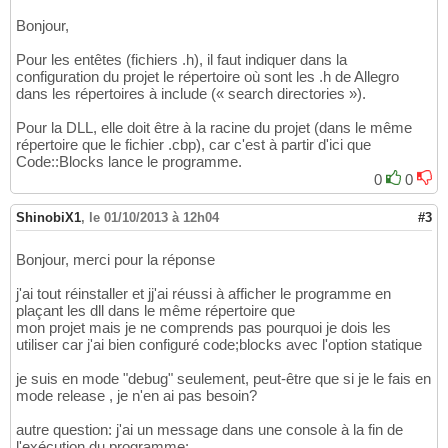
Bonjour,
Pour les entêtes (fichiers .h), il faut indiquer dans la
configuration du projet le répertoire où sont les .h de Allegro
dans les répertoires à include (« search directories »).
Pour la DLL, elle doit être à la racine du projet (dans le même
répertoire que le fichier .cbp), car c'est à partir d'ici que
Code::Blocks lance le programme.
0
0
ShinobiX1
,
le 01/10/2013 à 12h04
#3
Bonjour, merci pour la réponse
j'ai tout réinstaller et jj'ai réussi à afficher le programme en
plaçant les dll dans le même répertoire que
mon projet mais je ne comprends pas pourquoi je dois les
utiliser car j'ai bien configuré code;blocks avec l'option statique
je suis en mode "debug" seulement, peut-être que si je le fais en
mode release , je n'en ai pas besoin?
autre question: j'ai un message dans une console à la fin de
l'exécution du programme: