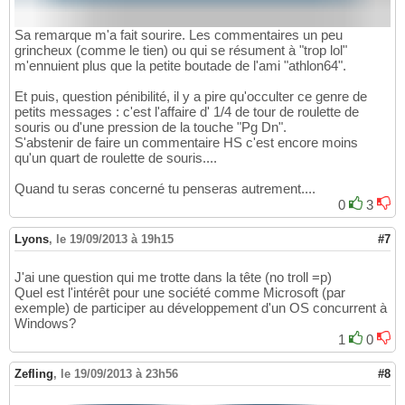
Sa remarque m'a fait sourire. Les commentaires un peu
grincheux (comme le tien) ou qui se résument à "trop lol"
m'ennuient plus que la petite boutade de l'ami "athlon64".
Et puis, question pénibilité, il y a pire qu'occulter ce genre de
petits messages : c'est l'affaire d' 1/4 de tour de roulette de
souris ou d'une pression de la touche "Pg Dn".
S'abstenir de faire un commentaire HS c'est encore moins
qu'un quart de roulette de souris....
Quand tu seras concerné tu penseras autrement....
0
3
Lyons
,
le 19/09/2013 à 19h15
#7
J'ai une question qui me trotte dans la tête (no troll =p)
Quel est l'intérêt pour une société comme Microsoft (par
exemple) de participer au développement d'un OS concurrent à
Windows?
1
0
Zefling
,
le 19/09/2013 à 23h56
#8