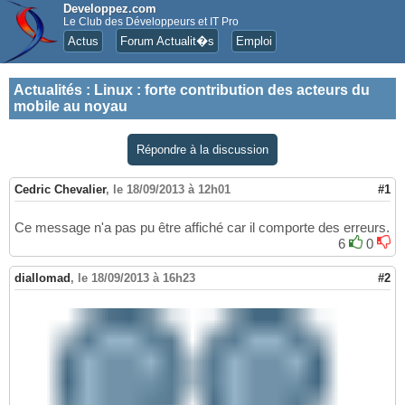
Developpez.com
Le Club des Développeurs et IT Pro
Actus
Forum Actualit�s
Emploi
Actualités
:
Linux : forte contribution des acteurs du
mobile au noyau
Répondre à la discussion
Cedric Chevalier
,
le 18/09/2013 à 12h01
#1
Ce message n'a pas pu être affiché car il comporte des erreurs.
6
0
diallomad
,
le 18/09/2013 à 16h23
#2