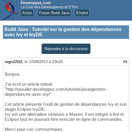
Developpez.com
Le Club des Développeurs et IT Pro
Actus
Forum Build Java
Emploi
Build Java
:
Tutoriel sur la gestion des dépendances
avec Ivy et IvyDE
Répondre à la discussion
regis1512
,
le 17/09/2013 à 23h25
#1
Bonjour,
J'ai écrit un article intitulé
"http://rpouiller.developpez.com/tutoriels/java/gestion-
dependances-avec-ivy/"
Cet article présente l'outil de gestion de dépendances Ivy et son
plugin Eclipse IvyDE.
Ivy est une alternative sérieuse à Maven. Il est intégré à Ant et
Eclipse tout en pouvant être exécuté en ligne de commandes.
Merci pour vos commentaires.