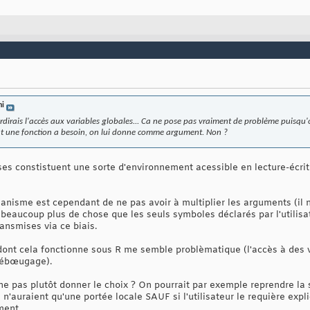
a été modifiée dans f()...

.GlobalEnv

variable x de rho a bien été mise à jour

 en utilisant l'environnement global

ni
terdirais l'accès aux variables globales... Ca ne pose pas vraiment de problème puisqu'
ont une fonction a besoin, on lui donne comme argument. Non ?
)

s 0 mais...

es constistuent une sorte d'environnement acessible en lecture-écritu
x a été directement mise à jour dans .GlobalEnv

nisme est cependant de ne pas avoir à multiplier les arguments (il n
beaucoup plus de chose que les seuls symboles déclarés par l'utilisat
ansmises via ce biais.
 dont cela fonctionne sous R me semble problèmatique (l'accès à des v
débœugage).
 ne pas plutôt donner le choix ? On pourrait par exemple reprendre la
 n'auraient qu'une portée locale SAUF si l'utilisateur le requière expl
ment.