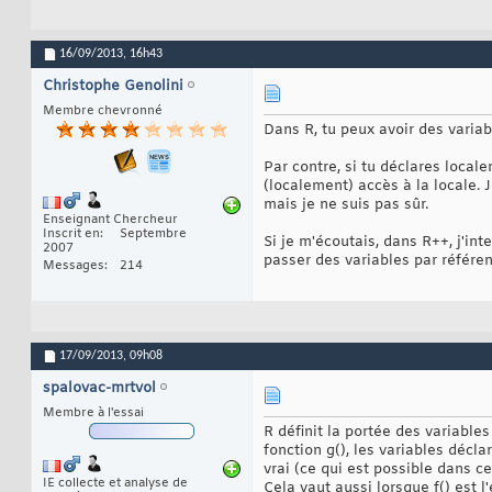
16/09/2013,
16h43
Christophe Genolini
Membre chevronné
Dans R, tu peux avoir des variab
Par contre, si tu déclares locale
(localement) accès à la locale. 
mais je ne suis pas sûr.
Enseignant Chercheur
Inscrit en
Septembre
Si je m'écoutais, dans R++, j'in
2007
passer des variables par référe
Messages
214
17/09/2013,
09h08
spalovac-mrtvol
Membre à l'essai
R définit la portée des variable
fonction g(), les variables décla
vrai (ce qui est possible dans cer
IE collecte et analyse de
Cela vaut aussi lorsque f() est 