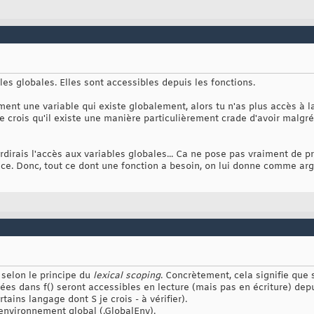
les globales. Elles sont accessibles depuis les fonctions.
ment une variable qui existe globalement, alors tu n'as plus accès à la
Je crois qu'il existe une manière particulièrement crade d'avoir malgré
terdirais l'accès aux variables globales... Ca ne pose pas vraiment de 
nce. Donc, tout ce dont une fonction a besoin, on lui donne comme ar
s selon le principe du
lexical scoping
. Concrètement, cela signifie que 
rées dans f() seront accessibles en lecture (mais pas en écriture) depui
tains langage dont S je crois - à vérifier).
l'environnement global (.GlobalEnv).