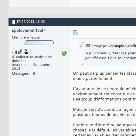
}

17
## retourne 2 : x 
18
f(rho)

19
##...mais pas dans 
20
x

21
17/09/2013,
16h00
## Par contre, la 
22
rho$x

23
spalovac-mrtvol
24
Membre à l'essai
##

25
## Même chose mais
26
Envoyé par
Christophe Genoli
##

27
28
Si je m'écoutais, dans R++, j'in
##

29
IE collecte et analyse de
par référence. Donc, tout ce d
rho <- environment(
données
30
Inscrit en
Septembre
## retourne toujour
31
2013
f(rho)

32
On peut de plus penser les class
Messages
6
## ...cette fois, 
33
moins partiellement.
x
34
35
L'avantage de ce genre de mécha
environnement est constitué de 
Beaucoup d'informations sont tr
Mais je suis d'accord. La façon
plusieurs heures de ma vie en 
Plutôt que d'interdire, pourquoi
choses. Par défaut, les variables
certaines variables d'environne