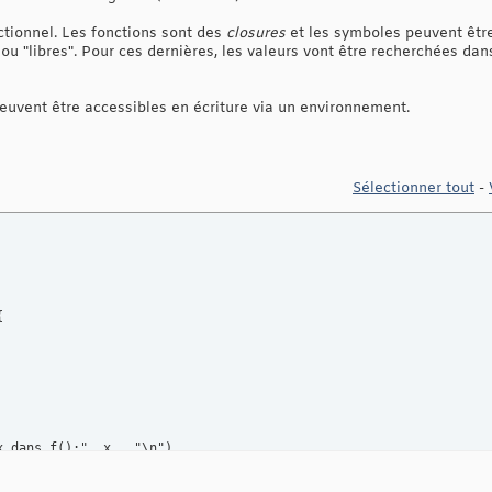
ctionnel. Les fonctions sont des
closures
et les symboles peuvent être 
 ou "libres". Pour ces dernières, les valeurs vont être recherchées da
peuvent être accessibles en écriture via un environnement.
Sélectionner tout
-


 dans f():", x , "\n")
