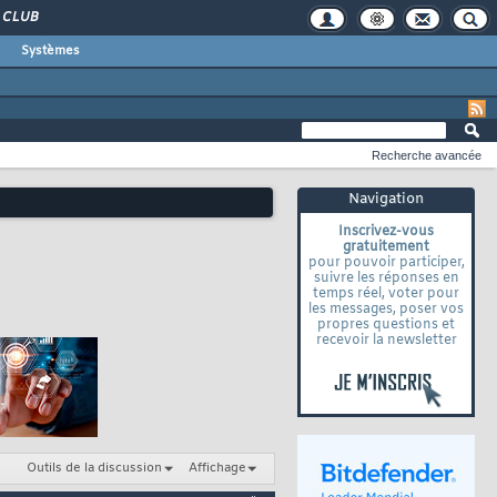
CLUB
Systèmes
Recherche avancée
Navigation
Inscrivez-vous
gratuitement
pour pouvoir participer,
suivre les réponses en
temps réel, voter pour
les messages, poser vos
propres questions et
recevoir la newsletter
Outils de la discussion
Affichage