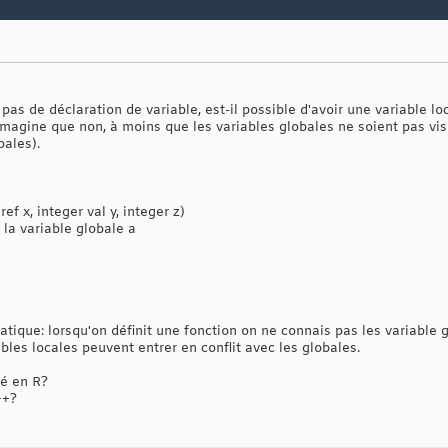
a pas de déclaration de variable, est-il possible d'avoir une variable 
imagine que non, à moins que les variables globales ne soient pas vis
bales).
ref x, integer val y, integer z)
 la variable globale a
ique: lorsqu'on définit une fonction on ne connais pas les variable g
ables locales peuvent entrer en conflit avec les globales.
é en R?
++?