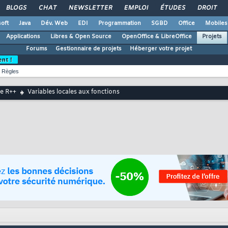
BLOGS
CHAT
NEWSLETTER
EMPLOI
ÉTUDES
DROIT
oft
Java
Dév. Web
EDI
Programmation
SGBD
Office
Mobiles
Applications
Libres & Open Source
OpenOffice & LibreOffice
Projets
Forums
Gestionnaire de projets
Héberger votre projet
ent !
Règles
e R++
Variables locales aux fonctions