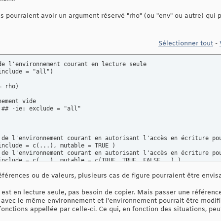
s pourraient avoir un argument réservé "rho" (ou "env" ou autre) qui 
Sélectionner tout
-
de l'environnement courant en lecture seule

nclude = "all")

 rho)

ement vide

## -ie: exclude = "all"

 de l'environnement courant en autorisant l'accès en écriture pou
include = c(...), mutable = TRUE )

 de l'environnement courant en autorisant l'accès en écriture pou
include = c(...), mutable = c(TRUE, TRUE, FALSE...) )
férences ou de valeurs, plusieurs cas de figure pourraient être envis
est en lecture seule, pas besoin de copier. Mais passer une référence 
s avec le même environnement et l'environnement pourrait être modifié
onctions appellée par celle-ci. Ce qui, en fonction des situations, peu