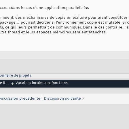
crue dans le cas d'une application parallélisée.
mment, des méchanismes de copie en écriture pourraient constituer u
le package...) pourrait décider si l'environnement copié est mutable. Si 
s, ce qui leurs permettrait de communiquer. Dans le cas contraire, l'a
autre thread et leurs espaces mémoires seraient étanches.
onnaire de projets
e R++
Variables locales aux fonctions
iscussion précédente
|
Discussion suivante
»