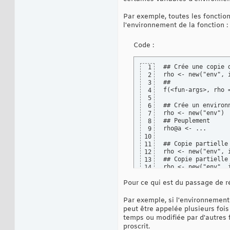
Par exemple, toutes les fonction
l'environnement de la fonction :
Code :
## Crée une copie 
1
rho <- new("env", i
2
##

3
f(<fun-args>, rho =
4
5
## Crée un environn
6
rho <- new("env")  
7
## Peuplement

8
rho@a <- ...

9
10
## Copie partielle
11
rho <- new("env", 
12
## Copie partielle
13
rho <- new("env", 
14
15
Pour ce qui est du passage de ré
Par exemple, si l'environnement 
peut être appelée plusieurs foi
temps ou modifiée par d'autres f
proscrit.