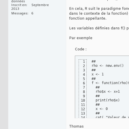
données
Inscrit en
Septembre
En cela, R suit le paradigme fon
2013
dans le contexte de la fonction)
Messages
6
fonction appellante.
Les variables définies dans f() 
Par exemple
Code :
##

1
rho <- new.env()

2
##

3
x <- 1

4
##

5
f <- function(rho){
6
  ##

7
  rho$x <- x+1

8
  ##

9
  print(rho$x)

10
  ##

11
  x <- 0

12
  ##

13
  cat( "Valeur de x
14
  ##

15
Thomas
  x

16