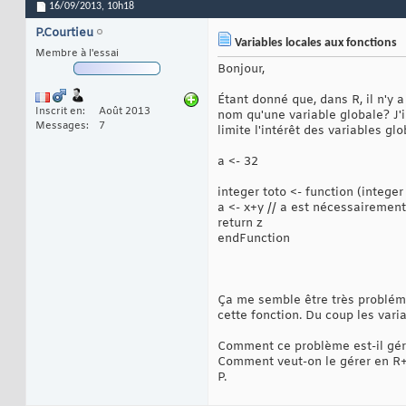
16/09/2013,
10h18
P.Courtieu
Variables locales aux fonctions
Membre à l'essai
Bonjour,
Étant donné que, dans R, il n'y 
Inscrit en
Août 2013
nom qu'une variable globale? J'
Messages
7
limite l'intérêt des variables glo
a <- 32
integer toto <- function (integer 
a <- x+y // a est nécessairement
return z
endFunction
Ça me semble être très problémat
cette fonction. Du coup les vari
Comment ce problème est-il gér
Comment veut-on le gérer en R
P.