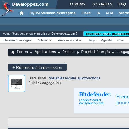
FORUMS
TUTORIELS
FAQ
DI/DSI Solutions d'entreprise
Cloud
IA
ALM
Micros
Vous n'êtes pas encore inscrit sur Developpez.com ?
Inscrivez-vous gratuitem
Derniers messages
Actions
Réseau social
Blogs
Agenda
Chat
Forum
Applications
Projets
Projets hébergés
Langag
+
Répondre à la discussion
Discussion :
Variables locales aux fonctions
Sujet :
Langage R++