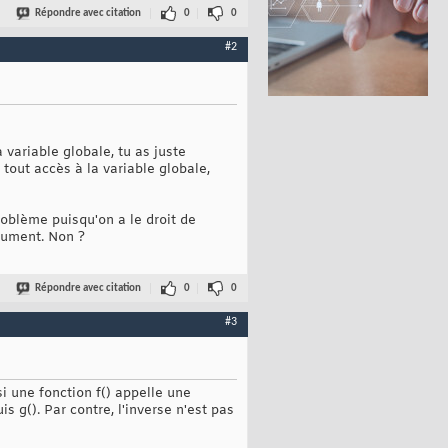
Répondre avec citation
0
0
#2
 variable globale, tu as juste
 tout accès à la variable globale,
problème puisqu'on a le droit de
gument. Non ?
Répondre avec citation
0
0
#3
si une fonction f() appelle une
s g(). Par contre, l'inverse n'est pas