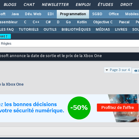
BLOGS
CHAT
NEWSLETTER
EMPLOI
ÉTUDES
DROIT
oft
Java
Dév. Web
EDI
Programmation
SGBD
Office
Mobiles
ssembleur
C
C++
C#
D
Go
Kotlin
Objective C
Pascal
Pe
LES FAQ
TUTORIELS
OUTILS
BIBLIOTHÈQUES
MÉDIAS
LIVRES
SO
ent !
Règles
osoft annonce la date de sortie et le prix de la Xbox One
Page 3 sur 4
de la Xbox One