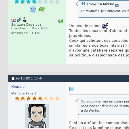
Envoyé par
MidOne
En revanche, je n'enlèverai en r
Software Developer
Un peu de calme
Inscrit en
Mars 2008
Toutes les deux sont d'abord et
Messages
1 470
jeux-vidéos.
Ceux qui achètent des consoles s
similaires à nos boxs Internet F
d'avoir une cafetiere séparée qu
sa politique d'espionnage des jou
26/11/2013,
10h44
Kearz
Membre Expert
Ton raisonnement est biaisé par 
conditions optimales, on se ren
à du Werber.
Et si on arrêtait les comparais
Ce n'est pas la même chose même