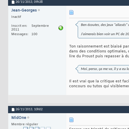
26/11/2013,
09h38
Jean-Georges
Inactif
Ben écoutes, des jeux "aliasés"
Inscrit en
Septembre
2011
Messages
100
J'aimerais bien voir un PC de 2
Ton raisonnement est biaisé par 
dans des conditions optimales, 
lire du Proust puis repasser à d
Moi, perso, ça me va, il y a eu
Il est vrai que la critique est f
concours ou tutos qui visiblemen
26/11/2013,
10h02
MidOne
Membre régulier