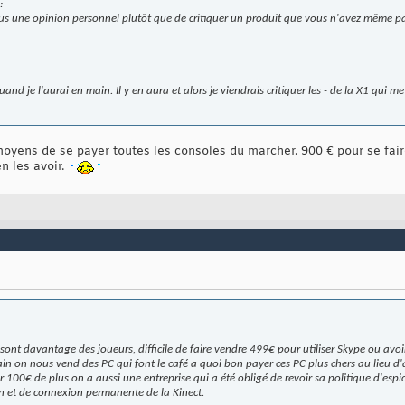
:
vous une opinion personnel plutôt que de critiquer un produit que vous n'avez même pa
 quand je l'aurai en main. Il y en aura et alors je viendrais critiquer les - de la X1 qui
oyens de se payer toutes les consoles du marcher. 900 € pour se fair
n les avoir.
ont davantage des joueurs, difficile de faire vendre 499€ pour utiliser Skype ou avoir 
ain on nous vend des PC qui font le café a quoi bon payer ces PC plus chers au lieu d'
 100€ de plus on a aussi une entreprise qui a été obligé de revoir sa politique d'espi
tion et de connexion permanente de la Kinect.