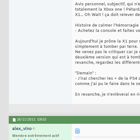
Avis personnel, subjectif, qui 
totalement la Xbox one ! Pétard.
X1... Oh Wait ! ça doit relever d
Histoire de calmer l'hémorragie 
- Achetez la console et faites 
Aujourd'hui je prône la X1 pour sa
simplement à tomber par terre.
Ne venez pas le critiquer car je
deuxième version qui est à tomber
revanche, regardez les différent
"Demain" :
- J'irai chercher les + de la PS4
comme j'ai pu le faire dans le s
En revanche, je n'enlèverai en ri
26/11/2013,
10h33
alex_vino
Membre extrêmement actif