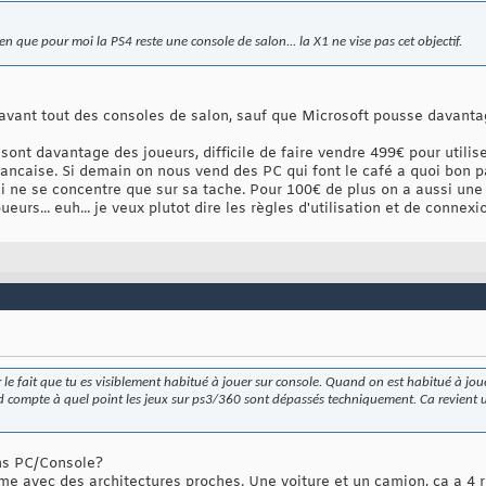
ien que pour moi la PS4 reste une console de salon... la X1 ne vise pas cet objectif.
 avant tout des consoles de salon, sauf que Microsoft pousse davanta
ont davantage des joueurs, difficile de faire vendre 499€ pour utilis
rancaise. Si demain on nous vend des PC qui font le café a quoi bon p
i ne se concentre que sur sa tache. Pour 100€ de plus on a aussi une 
eurs... euh... je veux plutot dire les règles d'utilisation et de conne
le fait que tu es visiblement habitué à jouer sur console. Quand on est habitué à joue
d compte à quel point les jeux sur ps3/360 sont dépassés techniquement. Ca revient u
ons PC/Console?
 avec des architectures proches. Une voiture et un camion, ça a 4 r