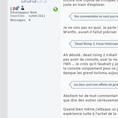
Encore une tripoté de critiques 
juste en train d'exploser.
Développeur Web
Inscrit en
Juillet 2011
Ton commentaire ne vaut pas ré
Messages
8
Je ne vois pas en quoi. Je parle
M'enfin.. aurait-il fallut précis
"Dead Rising 3, Forza Motorsport
Ah désolé.. dead rising 2 n'étai
pas avoir de console, ouai tu ne
FM5 ... Je crois qu'il faudrait 
la console uniquement pour ce 
époque les grand turismo, aujour
Les jeux sont une affaire de goû
Abstient toi de tout commentair
que dire des autres sérieusemen
Quand bien même j'attaque un pe
expérience suite à l'achat de l