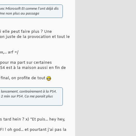
avec Microsoft Et comme l'ont déjà dis
x One non plus au passage
 elle peut faire plus ? Une
on juste de la provocation et tout le
... arf =/
 pour ma part sur certaines
S4 est à la maison aussi en fin de
final, on profite de tout
u lancement, contrairement à la PS4.
e 2 min sur PS4. Ca me parait plus
ard hein ? x) "Et puis... hey hey,
I ! oh god... et pourtant j'ai pas la