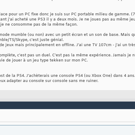
 place pour un PC fixe donc je suis sur PC portable milieu de gamme. 
ant j'ai acheté une PS3 il y a deux mois. Je ne joues pas au même jeu
, je ne consomme pas de la même façon.
de mumble (ou non) avec un petit écran et un son de base. Mais qua
le/TS/Skype, c'est juste génial.
 de jeux mais principalement en offline. J'ai une TV 107cm - j'ai un tr
mplète, c'est pas un duel. C'est pas la même expérience. Jamais je n
vie de jouer à un jeu type tekken sur mon PC.
ost de la PS4. J’achèterais une console PS4 (ou Xbox One) dans 4 ans
ieux adapter au console sur console sans me ruiner.