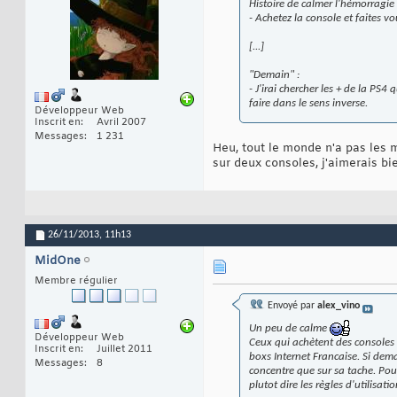
Histoire de calmer l'hémorragie 
- Achetez la console et faites 
[...]
"Demain" :
- J'irai chercher les + de la PS4
faire dans le sens inverse.
Développeur Web
Inscrit en
Avril 2007
Messages
1 231
Heu, tout le monde n'a pas les m
sur deux consoles, j'aimerais bie
26/11/2013,
11h13
MidOne
Membre régulier
Envoyé par
alex_vino
Un peu de calme
Développeur Web
Ceux qui achètent des consoles s
Inscrit en
Juillet 2011
boxs Internet Francaise. Si dem
Messages
8
concentre que sur sa tache. Pour
plutot dire les règles d'utilisa