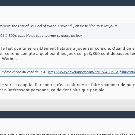
 comme The Last of Us, God of War ou Beyond, j'en veux bien tous les jours
006 à 500€ capable de faire tourner ce genre de jeux
le fait que tu es visiblement habitué à jouer sur console. Quand on es
on se rend compte à quel point les jeux sur ps3/360 sont dépassés t
u Werber.
 la même chose du coté de PS4 :
http://www.developpez.com/actu/64306...a-fabricati
acile sur ce coup-là. Par contre, c'est clair que se faire spammer de p
t n'intéressent personne, ça devient plus que pénible.