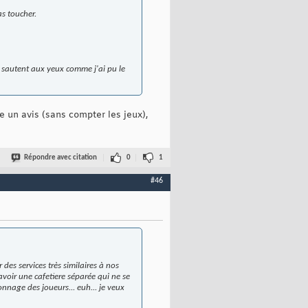
s toucher.
 me sautent aux yeux comme j'ai pu le
e un avis (sans compter les jeux),
Répondre avec citation
0
1
#46
des services très similaires à nos
avoir une cafetiere séparée qui ne se
onnage des joueurs... euh... je veux