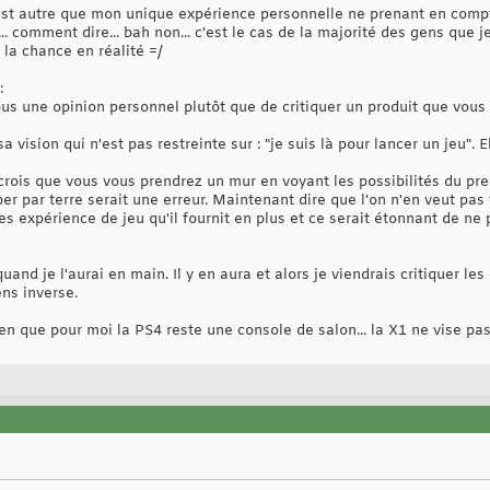
n'est autre que mon unique expérience personnelle ne prenant en comp
.. comment dire... bah non... c'est le cas de la majorité des gens que 
e la chance en réalité =/
:
vous une opinion personnel plutôt que de critiquer un produit que vou
 vision qui n'est pas restreinte sur : "je suis là pour lancer un jeu". E
 crois que vous vous prendrez un mur en voyant les possibilités du premi
 par terre serait une erreur. Maintenant dire que l'on n'en veut pas fo
es expérience de jeu qu'il fournit en plus et ce serait étonnant de ne
 quand je l'aurai en main. Il y en aura et alors je viendrais critiquer l
ens inverse.
en que pour moi la PS4 reste une console de salon... la X1 ne vise pas 