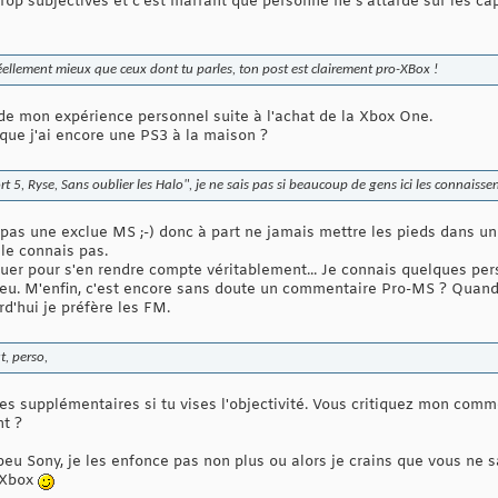
trop subjectives et c'est marrant que personne ne s'attarde sur les cap
ellement mieux que ceux dont tu parles, ton post est clairement pro-XBox !
 de mon expérience personnel suite à l'achat de la Xbox One.
er que j'ai encore une PS3 à la maison ?
 5, Ryse, Sans oublier les Halo", je ne sais pas si beaucoup de gens ici les connaisse
t pas une exclue MS ;-) donc à part ne jamais mettre les pieds dans 
 le connais pas.
y jouer pour s'en rendre compte véritablement... Je connais quelques pe
jeu. M'enfin, c'est encore sans doute un commentaire Pro-MS ? Quand
d'hui je préfère les FM.
t, perso,
es supplémentaires si tu vises l'objectivité. Vous critiquez mon com
t ?
u Sony, je les enfonce pas non plus ou alors je crains que vous ne sa
a Xbox