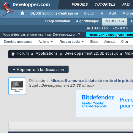
FORUMS
TUTORIELS
FAQ
DI/DSI Solutions d'entreprise
Cloud
IA
ALM
Micros
Programmation
Algorithmique
2D-3D-Jeux
A
ACTUALITÉS
FORUMS
Vous n'êtes pas encore inscrit sur Developpez.com ?
Inscrivez-vous gratuitem
Derniers messages
Actions
Réseau social
Blogs
Agenda
Chat
Forum
Applications
Développement 2D, 3D et Jeux
Micr
+
Répondre à la discussion
Discussion :
Microsoft annonce la date de sortie et le prix 
Sujet :
Développement 2D, 3D et Jeux