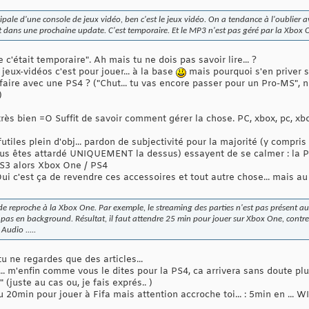
cipale d'une console de jeux vidéo, ben c'est le jeux vidéo. On a tendance à l'oublier 
ent dans une prochaine update. C'est temporaire. Et le MP3 n'est pas géré par la Xbo
e c'était temporaire". Ah mais tu ne dois pas savoir lire... ?
jeux-vidéos c'est pour jouer... à la base
mais pourquoi s'en priver si
 faire avec une PS4 ? ("Chut... tu vas encore passer pour un Pro-MS", n
)
rès bien =O Suffit de savoir comment gérer la chose. PC, xbox, pc, xbox,
tiles plein d'obj... pardon de subjectivité pour la majorité (y compris
 vous êtes attardé UNIQUEMENT la dessus) essayent de se calmer : la P
 PS3 alors Xbox One / PS4
ui c'est ça de revendre ces accessoires et tout autre chose... mais au 
de reproche à la Xbox One. Par exemple, le streaming des parties n'est pas présent a
it pas en background. Résultat, il faut attendre 25 min pour jouer sur Xbox One, contr
Audio .....
 tu ne regardes que des articles...
. m'enfin comme vous le dites pour la PS4, ca arrivera sans doute plus t
 (juste au cas ou, je fais exprés.. )
u 20min pour jouer à Fifa mais attention accroche toi... : 5min en ... WIF