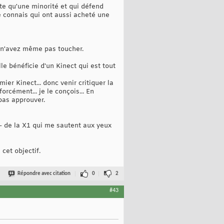
te qu'une minorité et qui défend
je connais qui ont aussi acheté une
s n'avez même pas toucher.
lle bénéficie d'un Kinect qui est tout
er Kinect... donc venir critiquer la
rcément... je le conçois... En
 pas approuver.
es - de la X1 qui me sautent aux yeux
cet objectif.
Répondre avec citation
0
2
#43