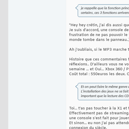
je rappelle que la fonction prin
certains, ces 3 fonctions arriv
"Hey hey crétin, j'ai dis aussi qu
Je suis d'accord, une console de 
frustration de ne pas pouvoir le
monde tombe dans le panneau..
Ah j'oubliais, si le MP3 marche t
Histoire que ces commentaires fu
réflexions.. D'ailleurs vous ne
semaine ... et Oui... Xbox 360 /
Coût total : 550euros les deux. O
Et on peut faire le même genre 
L'installation des jeux ne se fa
important que la lecture des CD 
Toi... t'as pas toucher à la X1 et
Effectivement pas de streaming..
une console s'est fait pour jouer"
Et sinon... eu non j'ai pas attend
connexion du siècle.