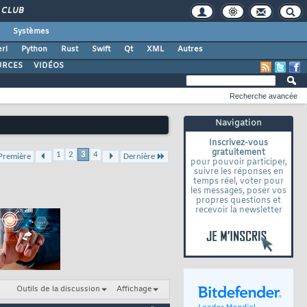
CLUB
Systèmes
rl
Python
Rust
Swift
Qt
XML
Autres
URCES
VIDÉOS
Recherche avancée
Navigation
Inscrivez-vous
gratuitement
1
2
3
4
Première
Dernière
pour pouvoir participer,
suivre les réponses en
temps réel, voter pour
les messages, poser vos
propres questions et
recevoir la newsletter
Outils de la discussion
Affichage