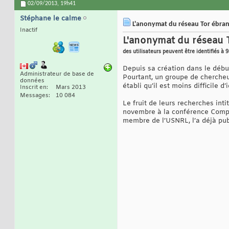
02/09/2013,
19h41
Stéphane le calme
L'anonymat du réseau Tor ébran
Inactif
L'anonymat du réseau T
des utilisateurs peuvent être identifiés à 
Depuis sa création dans le débu
Administrateur de base de
Pourtant, un groupe de cherche
données
établi qu’il est moins difficile d’i
Inscrit en
Mars 2013
Messages
10 084
Le fruit de leurs recherches inti
novembre à la conférence Comput
membre de l’USNRL, l’a déjà pub