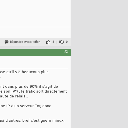
Répondre avec citation
5
0
#2
se qu'il y à beaucoup plus
.
nt dans plus de 90% il s'agit de
 son IP") , le trafic sort directement
ute de relais...
ne IP d'un serveur Tor, donc
i d'autres, bref c'est guère mieux.