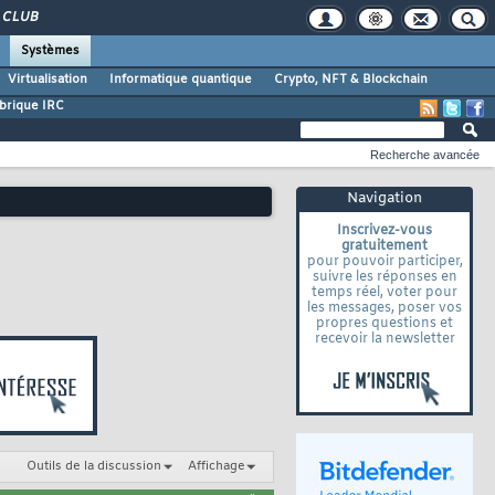
CLUB
Systèmes
Virtualisation
Informatique quantique
Crypto, NFT & Blockchain
brique IRC
Recherche avancée
Navigation
Inscrivez-vous
gratuitement
pour pouvoir participer,
suivre les réponses en
temps réel, voter pour
les messages, poser vos
propres questions et
recevoir la newsletter
Outils de la discussion
Affichage