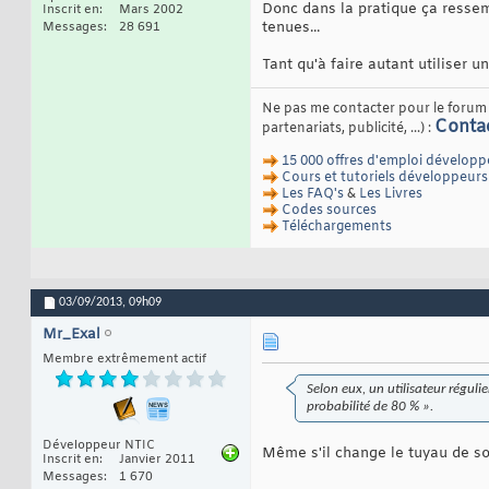
Donc dans la pratique ça ressem
Inscrit en
Mars 2002
tenues...
Messages
28 691
Tant qu'à faire autant utiliser 
Ne pas me contacter pour le forum e
Conta
partenariats, publicité, ...) :
15 000 offres d'emploi développ
Cours et tutoriels développeurs
Les FAQ's
&
Les Livres
Codes sources
Téléchargements
03/09/2013,
09h09
Mr_Exal
Membre extrêmement actif
Selon eux, un utilisateur réguli
probabilité de 80 % ».
Développeur NTIC
Même s'il change le tuyau de so
Inscrit en
Janvier 2011
Messages
1 670