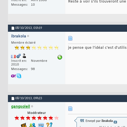
Inscrit en
Avril 2006
Reste à voir s'ils trouveront une
Messages
10
08/10/2013,
01h19
ibrakola
Membre éclairé
je pense que l’idéal c'est d'uti
Inscrit en
Novembre
2010
Messages
98
08/10/2013,
09h23
gangsoleil
Modérateur
Envoyé par
ibrakola