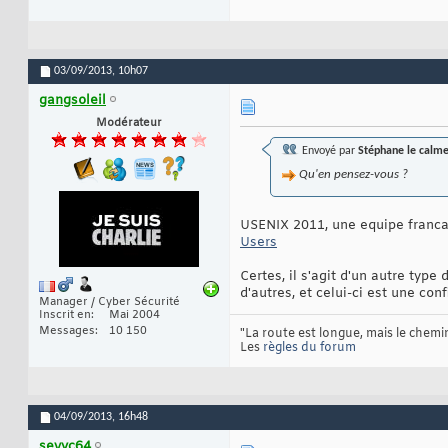
03/09/2013,
10h07
gangsoleil
Modérateur
Envoyé par
Stéphane le calm
Qu'en pensez-vous ?
USENIX 2011, une equipe francai
Users
Certes, il s'agit d'un autre type
d'autres, et celui-ci est une co
Manager / Cyber Sécurité
Inscrit en
Mai 2004
Messages
10 150
"La route est longue, mais le chemin
Les
règles du forum
04/09/2013,
16h48
sevyc64