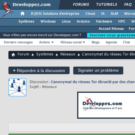
FORUMS
TUTORIELS
FAQ
DI/DSI Solutions d'entreprise
Cloud
IA
ALM
Micros
Systèmes
Windows
Linux
Arduino
Hardware
HPC
M
Accueil Réseau
For
Vous n'êtes pas encore inscrit sur Developpez.com ?
Inscrivez-vous gratuitem
Derniers messages
Actions
Réseau social
Blogs
Agenda
Chat
Forum
Systèmes
Réseaux
L'anonymat du réseau Tor ébr
+
Signaler un problème
Répondre à la discussion
Discussion :
L'anonymat du réseau Tor ébranlé par des cher
Sujet :
Réseaux