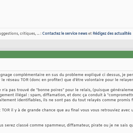
gestions, critiques, ... :
Contactez le service news
et
Rédigez des actualités
ignage complémentaire en sus du probleme expliqué ci dessus, je pen
er le réseau TOR (donc en profiter) que d’être volontaire pour le relayer
e n’a pas trouvé de "bonne poires" pour le relais, (puisque généraleme
argement illégal : spam, diffamation, et donc ça conduit à "compromettre
aitement identifiables, ils ne sont pas du tout relayés comme promis fa
 TOR il y à de grande chance que au final vous vous retrouviez avec u
ous serez classé comme spammeur, diffamateur, pirate ou je ne sais quo