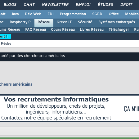
BLOGS
CHAT
NEWSLETTER
EMPLOI
ÉTUDES
DROIT
oft
Java
Dév. Web
EDI
Programmation
SGBD
Office
Mobiles
ac
Raspberry Pi
Réseau
Green IT
Sécurité
Systèmes embarqués
ums Réseau
FAQ Réseau
Cours Réseau
Livres Réseau
Télécharger
Ru
ent !
Règles
anlé par des chercheurs américains
cheurs américains