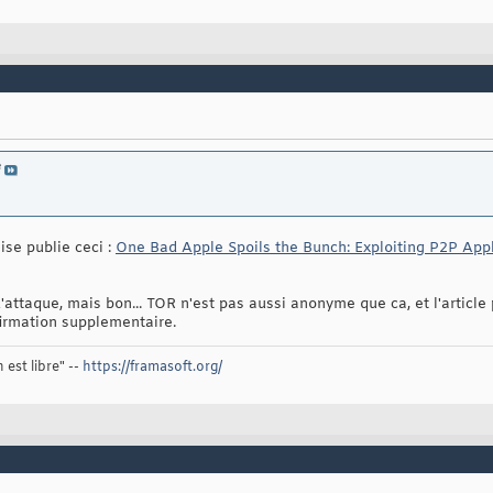
e
se publie ceci :
One Bad Apple Spoils the Bunch: Exploiting P2P Appli
 d'attaque, mais bon... TOR n'est pas aussi anonyme que ca, et l'article
nfirmation supplementaire.
 est libre" --
https://framasoft.org/