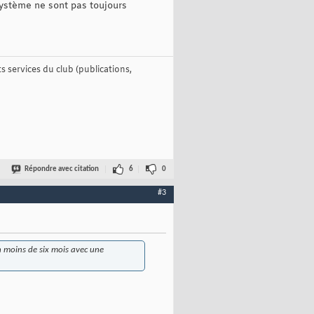
système ne sont pas toujours
 services du club (publications,
Répondre avec citation
6
0
#3
en moins de six mois avec une