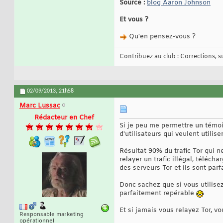
Source :
blog Aaron Johnson
Et vous ?
Qu'en pensez-vous ?
Contribuez au club : Corrections, sug
02/09/2013,
21h58
Marc Lussac
Rédacteur en Chef
Si je peu me permettre un témo
d'utilisateurs qui veulent utilis
Résultat 90% du trafic Tor qui n
relayer un trafic illégal, téléch
des serveurs Tor et ils sont parf
Donc sachez que si vous utilisez
parfaitement repérable
Et si jamais vous relayez Tor, v
Responsable marketing
opérationnel