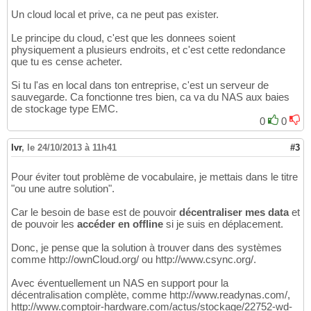
Un cloud local et prive, ca ne peut pas exister.
Le principe du cloud, c'est que les donnees soient
physiquement a plusieurs endroits, et c'est cette redondance
que tu es cense acheter.
Si tu l'as en local dans ton entreprise, c'est un serveur de
sauvegarde. Ca fonctionne tres bien, ca va du NAS aux baies
de stockage type EMC.
0
0
lvr
,
le 24/10/2013 à 11h41
#3
Pour éviter tout problème de vocabulaire, je mettais dans le titre
"ou une autre solution".
Car le besoin de base est de pouvoir
décentraliser mes data
et
de pouvoir les
accéder en offline
si je suis en déplacement.
Donc, je pense que la solution à trouver dans des systèmes
comme http://ownCloud.org/ ou http://www.csync.org/.
Avec éventuellement un NAS en support pour la
décentralisation complète, comme http://www.readynas.com/,
http://www.comptoir-hardware.com/actus/stockage/22752-wd-