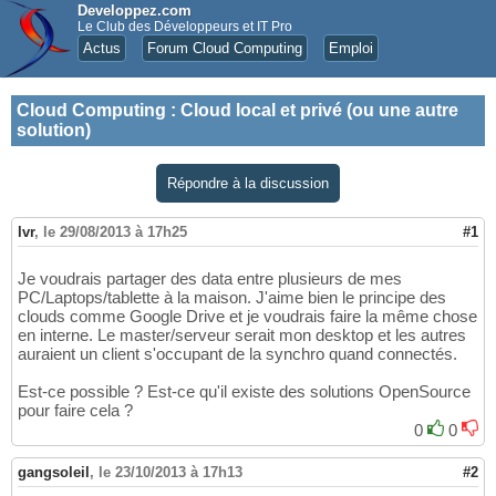
Developpez.com
Le Club des Développeurs et IT Pro
Actus
Forum Cloud Computing
Emploi
Cloud Computing
:
Cloud local et privé (ou une autre
solution)
Répondre à la discussion
lvr
,
le 29/08/2013 à 17h25
#1
Je voudrais partager des data entre plusieurs de mes
PC/Laptops/tablette à la maison. J'aime bien le principe des
clouds comme Google Drive et je voudrais faire la même chose
en interne. Le master/serveur serait mon desktop et les autres
auraient un client s'occupant de la synchro quand connectés.
Est-ce possible ? Est-ce qu'il existe des solutions OpenSource
pour faire cela ?
0
0
gangsoleil
,
le 23/10/2013 à 17h13
#2