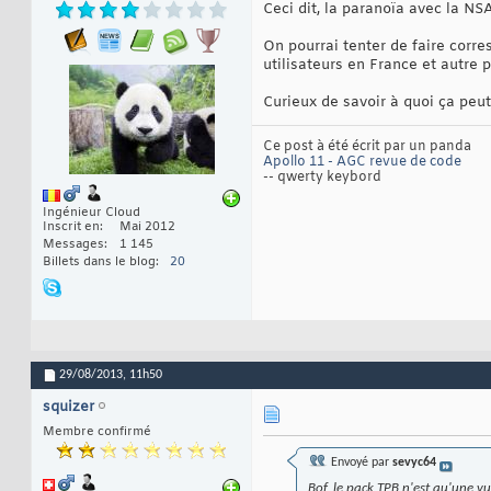
Ceci dit, la paranoïa avec la NS
On pourrai tenter de faire corre
utilisateurs en France et autre p
Curieux de savoir à quoi ça peut
Ce post à été écrit par un panda
Apollo 11 - AGC revue de code
-- qwerty keybord
Ingénieur Cloud
Inscrit en
Mai 2012
Messages
1 145
Billets dans le blog
20
29/08/2013,
11h50
squizer
Membre confirmé
Envoyé par
sevyc64
Bof, le pack TPB n'est qu'une vu