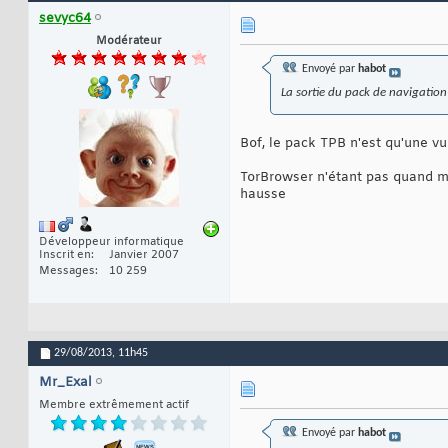
sevyc64
Modérateur
Envoyé par
habot
La sortie du pack de navigation
Bof, le pack TPB n'est qu'une vu
TorBrowser n'étant pas quand mê
hausse
Développeur informatique
Inscrit en
Janvier 2007
Messages
10 259
29/08/2013,
11h45
Mr_Exal
Membre extrêmement actif
Envoyé par
habot