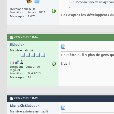
La sortie du pack de navigation
Développeur NTIC
Inscrit en
Janvier 2011
Pas d'après les développeurs du
Messages
1 670
29/08/2013,
11h46
tibidule
Membre habitué
Peut être qu'il y plus de gens qu
[/dsl]
Dirigeant - Editeur de
logiciel
Inscrit en
Mai 2013
Messages
14
29/08/2013,
11h49
MarieKisSlaJoue
Membre extrêmement actif