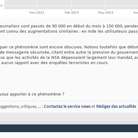
s journaliers sont passés de 90 000 en début du mois à 150 000, penda
nt connu des augmentations similaires : en Inde les utilisateurs pass
iquer ce phénomène sont encore obscures. Notons toutefois que début 
 de messagerie sécurisée, citant entre autre la pression du gouverne
s que les activités de la NSA dépassaient largement leur mandat, a
t aucun rapport avec des enquêtes terroristes en cours.
-vous apporter à ce phénomène ?
gestions, critiques, ... :
Contactez le service news
et
Rédigez des actualités