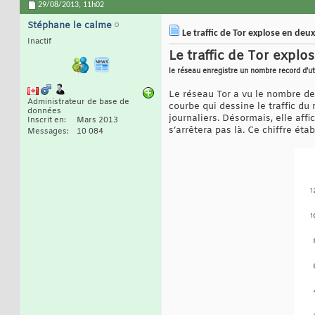
29/08/2013,
11h02
Stéphane le calme
Le traffic de Tor explose en deu
Inactif
Le traffic de Tor expl
le réseau enregistre un nombre record d'uti
Le réseau Tor a vu le nombre de 
Administrateur de base de
courbe qui dessine le traffic d
données
journaliers. Désormais, elle aff
Inscrit en
Mars 2013
s’arrêtera pas là. Ce chiffre éta
Messages
10 084