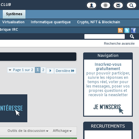
CLUB
Systèmes
Virtualisation
Informatique quantique
Crypto, NFT & Blockchain
brique IRC
Recherche avancée
Navigation
Inscrivez-vous
gratuitement
Page 1 sur 2
1
2
Dernière
pour pouvoir participer,
suivre les réponses en
temps réel, voter pour
les messages, poser vos
propres questions et
recevoir la newsletter
Outils de la discussion
Affichage