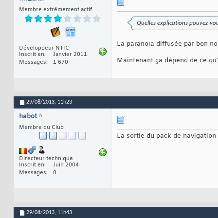
Membre extrêmement actif
Quelles explications pouvez-vo
La paranoïa diffusée par bon no
Développeur NTIC
Inscrit en
Janvier 2011
Maintenant ça dépend de ce qu'on
Messages
1 670
29/08/2013,
11h23
habot
Membre du Club
La sortie du pack de navigation
Directeur technique
Inscrit en
Juin 2004
Messages
8
29/08/2013,
11h43