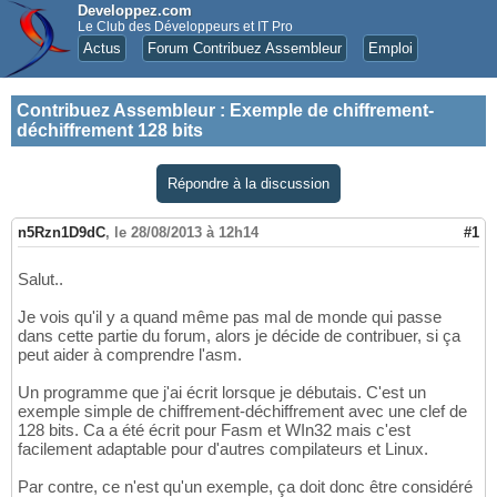
Developpez.com
Le Club des Développeurs et IT Pro
Actus
Forum Contribuez Assembleur
Emploi
Contribuez Assembleur
:
Exemple de chiffrement-
déchiffrement 128 bits
Répondre à la discussion
n5Rzn1D9dC
,
le 28/08/2013 à 12h14
#1
Salut..
Je vois qu'il y a quand même pas mal de monde qui passe
dans cette partie du forum, alors je décide de contribuer, si ça
peut aider à comprendre l'asm.
Un programme que j'ai écrit lorsque je débutais. C'est un
exemple simple de chiffrement-déchiffrement avec une clef de
128 bits. Ca a été écrit pour Fasm et WIn32 mais c'est
facilement adaptable pour d'autres compilateurs et Linux.
Par contre, ce n'est qu'un exemple, ça doit donc être considéré