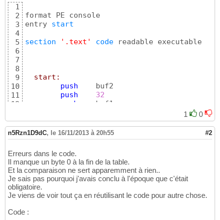
1
17
format PE console

2
18
entry 
start
3
proc
 demo inbuf,len,outbuf

19
4
20
section
'.text'
code
 readable executable

5
mov
esi
,
dword
[
inbuf
]
21
6
mov
edi
,
dword
[
outbuf
]
22
7
mov
ecx
,
dword
[
len
]
23
8
24
  start:
9
     @@:

25
push
	buf2

10
mov
ebx
,table

26
push
32
11
    @re:

27
push
	buf1

12
mov
al
,
byte
[
ebx
]
28
call
	demo

13
or
al
,
al
29
1
0
14
jz
@b
30
push
	buf3

15
inc
ebx
31
n5Rzn1D9dC
,
le 16/11/2013 à 20h55
#2
push
32
16
shl
ax
,
8
32
push
	buf2

17
lodsb
33
Erreurs dans le code.
call
	demo

18
cmp
al
,
ah
34
Il manque un byte 0 à la fin de la table.
19
jz
@f
35
Et la comparaison ne sert apparemment à rien..
push
	buf3

20
xor
al
,
ah
36
Je sais pas pourquoi j'avais conclu à l'époque que c'était
push
	forms

21
     @@:

37
obligatoire.
call
[
printf
]
22
stosb
38
Je viens de voir tout ça en réutilisant le code pour autre chose.
23
dec
ecx
39
add
esp
,
8
24
jnz
	@re

40
Code :
ret
25