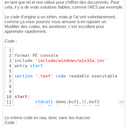
en tant que tel et non utilisé pour chiffrer des documents. Pour
cela, il y a de vrais solutions fiables, comme l'AES par exemple.
Le code d'origine a un strlen, mais je l'ai viré volontairement,
comme ça vous pourrez vous amuser à en rajouter un.
Modifier des codes, les améliorer, c'est excellent pour
apprendre rapidement.
Code :
1
format PE console

2
include 
'include/windows/win32a.inc'
3
entry 
start
4
5
section
'.text'
code
 readable executable

6
7
8
9
start:
10
stdcall
	demo,buf1,
32
,buf2	
;chi
11
stdcall
	demo,buf2,
32
,buf3	
;déc
12
	cinvoke	printf,forms,buf3	
;aff
13
14
Le même code en raw, donc sans les macros:
ret
Code :
15
16