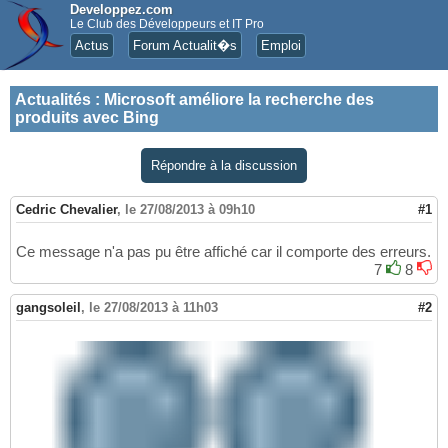
Developpez.com
Le Club des Développeurs et IT Pro
Actus
Forum Actualit�s
Emploi
Actualités
:
Microsoft améliore la recherche des
produits avec Bing
Répondre à la discussion
Cedric Chevalier
,
le 27/08/2013 à 09h10
#1
Ce message n'a pas pu être affiché car il comporte des erreurs.
7
8
gangsoleil
,
le 27/08/2013 à 11h03
#2