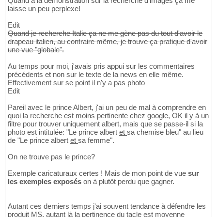
Quand à la démonstration sur la recherche d'images ça me
laisse un peu perplexe!
Edit
Quand je recherche Italie ça ne me gène pas du tout d'avoir le
drapeau italien, au contraire même, je trouve ça pratique d'avoir
une vue "globale".
Au temps pour moi, j'avais pris appui sur les commentaires
précédents et non sur le texte de la news en elle même.
Effectivement sur se point il n'y a pas photo
Edit
Pareil avec le prince Albert, j'ai un peu de mal à comprendre en
quoi la recherche est moins pertinente chez google, OK il y à un
filtre pour trouver uniquement albert, mais que se passe-il si la
photo est intitulée: "Le prince albert
et
sa chemise bleu" au lieu
de "Le prince albert
et
sa femme".
On ne trouve pas le prince?
Exemple caricaturaux certes ! Mais de mon point de vue
sur
les exemples exposés
on à plutôt perdu que gagner.
Autant ces derniers temps j'ai souvent tendance à défendre les
produit MS, autant là la pertinence du tacle est moyenne