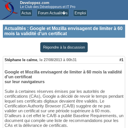
Developpez.com
Le Club des Développeurs et IT Pro
Actus
Forum Actualit�s
Emploi
Actualités
:
Google et Mozilla envisagent de limiter à 60
mois la validité d'un certificat
Répondre à la discussion
Stéphane le calme
,
le 27/08/2013 à 00h31
#1
Google et Mozilla envisagent de limiter à 60 mois la validité
d'un certificat
sur leur navigateurs
Suite à certaines réserves émises par les autorités de
certifications (CAs), Google a décidé de revoir le temps pendant
lequel ses certificats digitaux devaient être validés. Le
Certification Authority Browser (CA/B) suggère de ne pas
valider un certificat sur une période supérieure à 60 mois.
D'ailleurs à cet effet le CA/B a publié Baseline Requirements, un
document qui compile une liste de recommandations pour les
CAs et la délivrance de certificats.