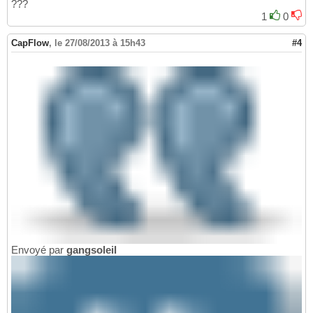
???
1
0
CapFlow
,
le 27/08/2013 à 15h43
#4
Envoyé par
gangsoleil