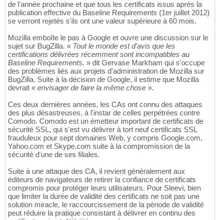
de l'année prochaine et que tous les certificats issus après la
publication effective du Baseline Requirements (1er juillet 2012)
se verront rejetés s'ils ont une valeur supérieure à 60 mois.
Mozilla emboîte le pas à Google et ouvre une discussion sur le
sujet sur BugZilla. «
Tout le monde est d'avis que les
certifications délivrées récemment sont incompatibles au
Baseline Requirements.
» dit Gervase Markham qui s'occupe
des problèmes liés aux projets d'administration de Mozilla sur
BugZilla. Suite à la décision de Google, il estime que Mozilla
devrait «
envisager de faire la même chose
».
Ces deux dernières années, les CAs ont connu des attaques
des plus désastreuses, à l'instar de celles perpétrées contre
Comodo. Comodo est un émetteur important de certificats de
sécurité SSL, qui s'est vu délivrer à tort neuf certificats SSL
frauduleux pour sept domaines Web, y compris Google.com,
Yahoo.com et Skype.com suite à la compromission de la
sécurité d'une de ses filiales.
Suite à une attaque des CA, il revient généralement aux
éditeurs de navigateurs de retirer la confiance de certificats
compromis pour protéger leurs utilisateurs. Pour Sleevi, bien
que limiter la durée de validité des certificats ne soit pas une
solution miracle, le raccourcissement de la période de validité
peut réduire la pratique consistant à délivrer en continu des