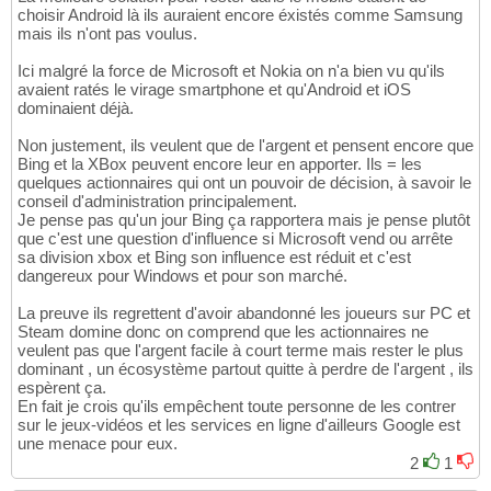
choisir Android là ils auraient encore éxistés comme Samsung
mais ils n'ont pas voulus.
Ici malgré la force de Microsoft et Nokia on n'a bien vu qu'ils
avaient ratés le virage smartphone et qu'Android et iOS
dominaient déjà.
Non justement, ils veulent que de l'argent et pensent encore que
Bing et la XBox peuvent encore leur en apporter. Ils = les
quelques actionnaires qui ont un pouvoir de décision, à savoir le
conseil d'administration principalement.
Je pense pas qu'un jour Bing ça rapportera mais je pense plutôt
que c'est une question d'influence si Microsoft vend ou arrête
sa division xbox et Bing son influence est réduit et c'est
dangereux pour Windows et pour son marché.
La preuve ils regrettent d'avoir abandonné les joueurs sur PC et
Steam domine donc on comprend que les actionnaires ne
veulent pas que l'argent facile à court terme mais rester le plus
dominant , un écosystème partout quitte à perdre de l'argent , ils
espèrent ça.
En fait je crois qu'ils empêchent toute personne de les contrer
sur le jeux-vidéos et les services en ligne d'ailleurs Google est
une menace pour eux.
2
1