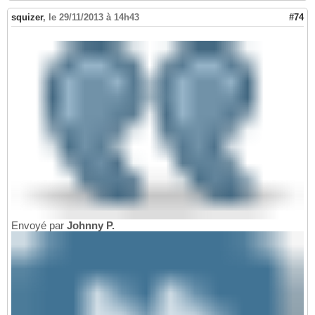
squizer
,
le 29/11/2013 à 14h43
#74
Envoyé par
Johnny P.