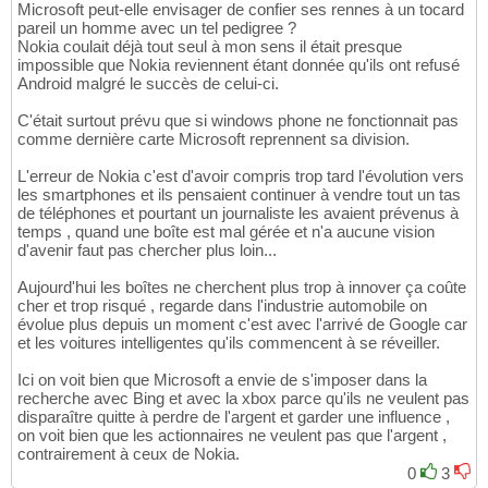
Microsoft peut-elle envisager de confier ses rennes à un tocard
pareil un homme avec un tel pedigree ?
Nokia coulait déjà tout seul à mon sens il était presque
impossible que Nokia reviennent étant donnée qu'ils ont refusé
Android malgré le succès de celui-ci.
C'était surtout prévu que si windows phone ne fonctionnait pas
comme dernière carte Microsoft reprennent sa division.
L'erreur de Nokia c'est d'avoir compris trop tard l'évolution vers
les smartphones et ils pensaient continuer à vendre tout un tas
de téléphones et pourtant un journaliste les avaient prévenus à
temps , quand une boîte est mal gérée et n'a aucune vision
d'avenir faut pas chercher plus loin...
Aujourd'hui les boîtes ne cherchent plus trop à innover ça coûte
cher et trop risqué , regarde dans l'industrie automobile on
évolue plus depuis un moment c'est avec l'arrivé de Google car
et les voitures intelligentes qu'ils commencent à se réveiller.
Ici on voit bien que Microsoft a envie de s'imposer dans la
recherche avec Bing et avec la xbox parce qu'ils ne veulent pas
disparaître quitte à perdre de l'argent et garder une influence ,
on voit bien que les actionnaires ne veulent pas que l'argent ,
contrairement à ceux de Nokia.
0
3