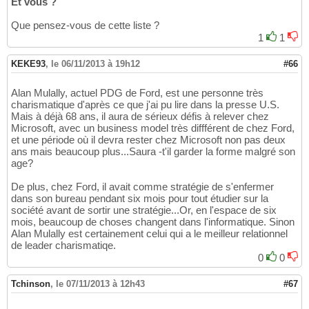
Et vous ?
Que pensez-vous de cette liste ?
1
1
KEKE93
,
le 06/11/2013 à 19h12
#66
Alan Mulally, actuel PDG de Ford, est une personne très
charismatique d'après ce que j'ai pu lire dans la presse U.S.
Mais à déjà 68 ans, il aura de sérieux défis à relever chez
Microsoft, avec un business model très diffférent de chez Ford,
et une période où il devra rester chez Microsoft non pas deux
ans mais beaucoup plus...Saura -t'il garder la forme malgré son
age?
De plus, chez Ford, il avait comme stratégie de s'enfermer
dans son bureau pendant six mois pour tout étudier sur la
société avant de sortir une stratégie...Or, en l'espace de six
mois, beaucoup de choses changent dans l'informatique. Sinon
Alan Mulally est certainement celui qui a le meilleur relationnel
de leader charismatiqe.
0
0
Tchinson
,
le 07/11/2013 à 12h43
#67