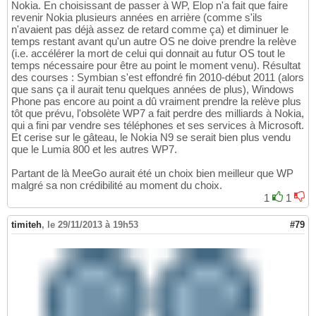
Nokia. En choisissant de passer à WP, Elop n'a fait que faire
revenir Nokia plusieurs années en arrière (comme s'ils
n'avaient pas déjà assez de retard comme ça) et diminuer le
temps restant avant qu'un autre OS ne doive prendre la relève
(i.e. accélérer la mort de celui qui donnait au futur OS tout le
temps nécessaire pour être au point le moment venu). Résultat
des courses : Symbian s'est effondré fin 2010-début 2011 (alors
que sans ça il aurait tenu quelques années de plus), Windows
Phone pas encore au point a dû vraiment prendre la relève plus
tôt que prévu, l'obsolète WP7 a fait perdre des milliards à Nokia,
qui a fini par vendre ses téléphones et ses services à Microsoft.
Et cerise sur le gâteau, le Nokia N9 se serait bien plus vendu
que le Lumia 800 et les autres WP7.
Partant de là MeeGo aurait été un choix bien meilleur que WP
malgré sa non crédibilité au moment du choix.
1
1
timiteh
,
le 29/11/2013 à 19h53
#79