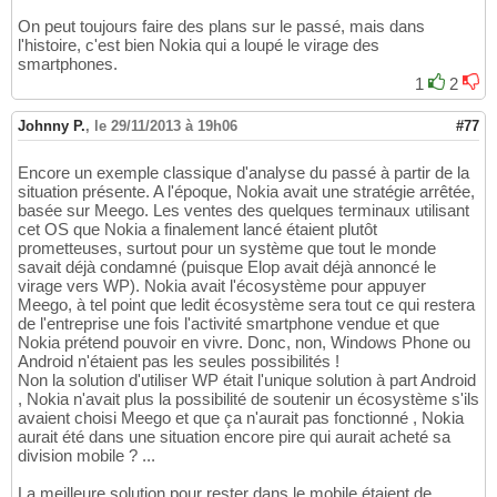
On peut toujours faire des plans sur le passé, mais dans
l'histoire, c'est bien Nokia qui a loupé le virage des
smartphones.
1
2
Johnny P.
,
le 29/11/2013 à 19h06
#77
Encore un exemple classique d'analyse du passé à partir de la
situation présente. A l'époque, Nokia avait une stratégie arrêtée,
basée sur Meego. Les ventes des quelques terminaux utilisant
cet OS que Nokia a finalement lancé étaient plutôt
prometteuses, surtout pour un système que tout le monde
savait déjà condamné (puisque Elop avait déjà annoncé le
virage vers WP). Nokia avait l'écosystème pour appuyer
Meego, à tel point que ledit écosystème sera tout ce qui restera
de l'entreprise une fois l'activité smartphone vendue et que
Nokia prétend pouvoir en vivre. Donc, non, Windows Phone ou
Android n'étaient pas les seules possibilités !
Non la solution d'utiliser WP était l'unique solution à part Android
, Nokia n'avait plus la possibilité de soutenir un écosystème s'ils
avaient choisi Meego et que ça n'aurait pas fonctionné , Nokia
aurait été dans une situation encore pire qui aurait acheté sa
division mobile ? ...
La meilleure solution pour rester dans le mobile étaient de