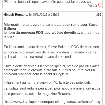
PC et un bon vieil input clavier. On peut tout faire avec ça...
0
0
Hinault Romaric
,
le 06/11/2013 à 18h39
#65
Microsoft : plus que cinq candidats pour remplacer Steve
Ballmer
le nom du nouveau PDG devrait être dévoilé avant la fin de
lannée
En fin du mois daout dernier, Steve Ballmer, PDG de Microsoft,
annonçait aux employés de la société dans un mémo interne
quil allait prendre sa retraite dans douze mois.
Suite à cette décision, un comité spécial, présidé par Bill Gates,
cofondateur de Microsoft, a été mis sur pied pour trouver un
nouveau manager pour le géant du logiciel.
Initialement au nombre denviron 40, la liste des potentiels
candidats sest réduite peu à peu pour aboutir à une short-list de
cinq personnes, selon le magazine Reuters.
http://www.developpez.com/public/images/news/microsoft.png