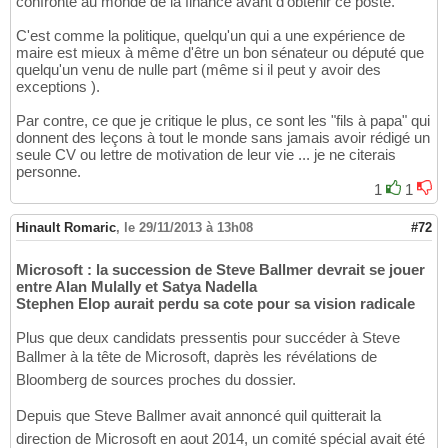
confronté au monde de la finance avant d'obtenir ce poste.
C'est comme la politique, quelqu'un qui a une expérience de
maire est mieux à même d'être un bon sénateur ou député que
quelqu'un venu de nulle part (même si il peut y avoir des
exceptions ).
Par contre, ce que je critique le plus, ce sont les "fils à papa" qui
donnent des leçons à tout le monde sans jamais avoir rédigé un
seule CV ou lettre de motivation de leur vie ... je ne citerais
personne.
1
1
Hinault Romaric
,
le 29/11/2013 à 13h08
#72
Microsoft : la succession de Steve Ballmer devrait se jouer
entre Alan Mulally et Satya Nadella
Stephen Elop aurait perdu sa cote pour sa vision radicale
Plus que deux candidats pressentis pour succéder à Steve
Ballmer à la tête de Microsoft, daprès les révélations de
Bloomberg de sources proches du dossier.
Depuis que Steve Ballmer avait annoncé quil quitterait la
direction de Microsoft en aout 2014, un comité spécial avait été