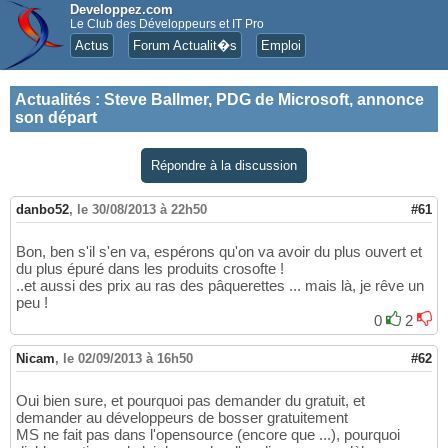
Developpez.com
Le Club des Développeurs et IT Pro
Actus
Forum Actualit�s
Emploi
Actualités
:
Steve Ballmer, PDG de Microsoft, annonce
son départ
Répondre à la discussion
danbo52
,
le 30/08/2013 à 22h50
#61
Bon, ben s'il s'en va, espérons qu'on va avoir du plus ouvert et
du plus épuré dans les produits crosofte !
..et aussi des prix au ras des pâquerettes ... mais là, je rêve un
peu !
0
2
Nicam
,
le 02/09/2013 à 16h50
#62
Oui bien sure, et pourquoi pas demander du gratuit, et
demander au développeurs de bosser gratuitement
MS ne fait pas dans l'opensource (encore que ...), pourquoi