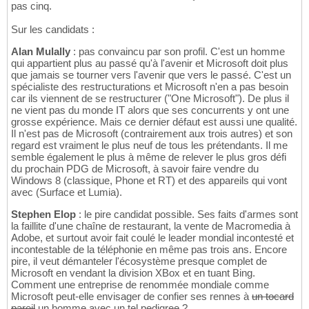
pas cinq.
Sur les candidats :
Alan Mulally
: pas convaincu par son profil. C'est un homme
qui appartient plus au passé qu'à l'avenir et Microsoft doit plus
que jamais se tourner vers l'avenir que vers le passé. C'est un
spécialiste des restructurations et Microsoft n'en a pas besoin
car ils viennent de se restructurer ("One Microsoft"). De plus il
ne vient pas du monde IT alors que ses concurrents y ont une
grosse expérience. Mais ce dernier défaut est aussi une qualité.
Il n'est pas de Microsoft (contrairement aux trois autres) et son
regard est vraiment le plus neuf de tous les prétendants. Il me
semble également le plus à même de relever le plus gros défi
du prochain PDG de Microsoft, à savoir faire vendre du
Windows 8 (classique, Phone et RT) et des appareils qui vont
avec (Surface et Lumia).
Stephen Elop
: le pire candidat possible. Ses faits d'armes sont
la faillite d'une chaîne de restaurant, la vente de Macromedia à
Adobe, et surtout avoir fait coulé le leader mondial incontesté et
incontestable de la téléphonie en même pas trois ans. Encore
pire, il veut démanteler l'écosystème presque complet de
Microsoft en vendant la division XBox et en tuant Bing.
Comment une entreprise de renommée mondiale comme
Microsoft peut-elle envisager de confier ses rennes à
un tocard
pareil
un homme avec un tel pedigree ?