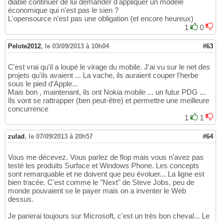
diable continuer de lui demander d'appliquer un modèle
économique qui n'est pas le sien ?
L'opensource n'est pas une obligation (et encore heureux)
1
0
Pelote2012
,
le 03/09/2013 à 10h04
#63
C'est vrai qu'il a loupé le virage du mobile. J'ai vu sur le net des
projets qu'ils avaient ... La vache, ils auraient couper l'herbe
sous le pied d'Apple...
Mais bon , maintenant, ils ont Nokia mobile ... un futur PDG ...
Ils vont se rattrapper (ben peut-être) et permettre une meilleure
concurrence
1
1
zulad
,
le 07/09/2013 à 20h57
#64
Vous me décevez. Vous parlez de flop mais vous n'avez pas
testé les produits Surface et Windows Phone. Les concepts
sont remarquable et ne doivent que peu évoluer... La ligne est
bien tracée. C'est comme le "Next" de Steve Jobs, peu de
monde pouvaient se le payer mais on a inventer le Web
dessus.
Je parierai toujours sur Microsoft, c'est un très bon cheval... Le