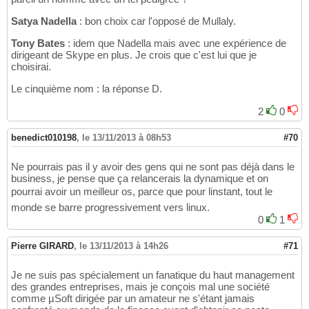
Satya Nadella
: bon choix car l'opposé de Mullaly.
Tony Bates
: idem que Nadella mais avec une expérience de
dirigeant de Skype en plus. Je crois que c'est lui que je
choisirai.
Le cinquième nom : la réponse D.
2
0
benedict010198
,
le 13/11/2013 à 08h53
#70
Ne pourrais pas il y avoir des gens qui ne sont pas déjà dans le
business, je pense que ça relancerais la dynamique et on
pourrai avoir un meilleur os, parce que pour linstant, tout le
monde se barre progressivement vers linux.
0
1
Pierre GIRARD
,
le 13/11/2013 à 14h26
#71
Je ne suis pas spécialement un fanatique du haut management
des grandes entreprises, mais je conçois mal une société
comme µSoft dirigée par un amateur ne s'étant jamais