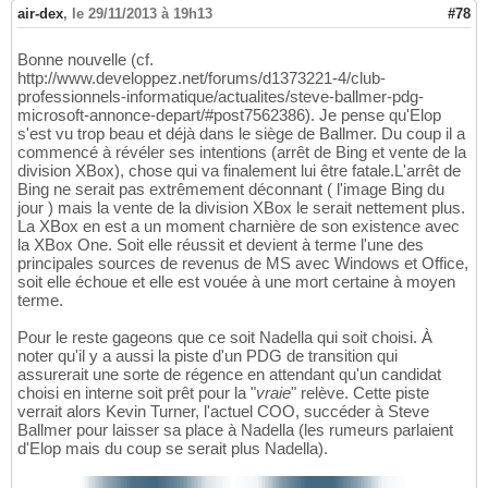
air-dex
,
le 29/11/2013 à 19h13
#78
Bonne nouvelle (cf.
http://www.developpez.net/forums/d1373221-4/club-
professionnels-informatique/actualites/steve-ballmer-pdg-
microsoft-annonce-depart/#post7562386). Je pense qu'Elop
s'est vu trop beau et déjà dans le siège de Ballmer. Du coup il a
commencé à révéler ses intentions (arrêt de Bing et vente de la
division XBox), chose qui va finalement lui être fatale.L'arrêt de
Bing ne serait pas extrêmement déconnant ( l'image Bing du
jour ) mais la vente de la division XBox le serait nettement plus.
La XBox en est a un moment charnière de son existence avec
la XBox One. Soit elle réussit et devient à terme l'une des
principales sources de revenus de MS avec Windows et Office,
soit elle échoue et elle est vouée à une mort certaine à moyen
terme.
Pour le reste gageons que ce soit Nadella qui soit choisi. À
noter qu'il y a aussi la piste d'un PDG de transition qui
assurerait une sorte de régence en attendant qu'un candidat
choisi en interne soit prêt pour la "
vraie
" relève. Cette piste
verrait alors Kevin Turner, l'actuel COO, succéder à Steve
Ballmer pour laisser sa place à Nadella (les rumeurs parlaient
d'Elop mais du coup se serait plus Nadella).