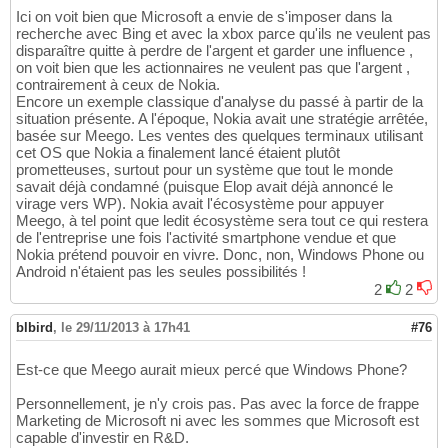
Ici on voit bien que Microsoft a envie de s'imposer dans la
recherche avec Bing et avec la xbox parce qu'ils ne veulent pas
disparaître quitte à perdre de l'argent et garder une influence ,
on voit bien que les actionnaires ne veulent pas que l'argent ,
contrairement à ceux de Nokia.
Encore un exemple classique d'analyse du passé à partir de la
situation présente. A l'époque, Nokia avait une stratégie arrêtée,
basée sur Meego. Les ventes des quelques terminaux utilisant
cet OS que Nokia a finalement lancé étaient plutôt
prometteuses, surtout pour un système que tout le monde
savait déjà condamné (puisque Elop avait déjà annoncé le
virage vers WP). Nokia avait l'écosystème pour appuyer
Meego, à tel point que ledit écosystème sera tout ce qui restera
de l'entreprise une fois l'activité smartphone vendue et que
Nokia prétend pouvoir en vivre. Donc, non, Windows Phone ou
Android n'étaient pas les seules possibilités !
2
2
blbird
,
le 29/11/2013 à 17h41
#76
Est-ce que Meego aurait mieux percé que Windows Phone?
Personnellement, je n'y crois pas. Pas avec la force de frappe
Marketing de Microsoft ni avec les sommes que Microsoft est
capable d'investir en R&D.