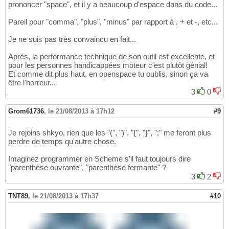
prononcer "space", et il y a beaucoup d'espace dans du code...
Pareil pour "comma", "plus", "minus" par rapport à , + et -, etc...
Je ne suis pas très convaincu en fait...
Après, la performance technique de son outil est excellente, et
pour les personnes handicappées moteur c'est plutôt génial!
Et comme dit plus haut, en openspace tu oublis, sinon ça va
être l'horreur...
3
0
Grom61736
,
le 21/08/2013 à 17h12
#9
Je rejoins shkyo, rien que les "(", ")", "{", "}", ";" me feront plus
perdre de temps qu'autre chose.
Imaginez programmer en Scheme s'il faut toujours dire
"parenthèse ouvrante", "parenthèse fermante" ?
3
2
TNT89
,
le 21/08/2013 à 17h37
#10