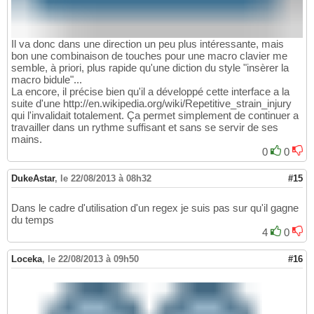
Il va donc dans une direction un peu plus intéressante, mais
bon une combinaison de touches pour une macro clavier me
semble, à priori, plus rapide qu'une diction du style "insèrer la
macro bidule"...
La encore, il précise bien qu'il a développé cette interface a la
suite d'une http://en.wikipedia.org/wiki/Repetitive_strain_injury
qui l'invalidait totalement. Ça permet simplement de continuer a
travailler dans un rythme suffisant et sans se servir de ses
mains.
0
0
DukeAstar
,
le 22/08/2013 à 08h32
#15
Dans le cadre d'utilisation d'un regex je suis pas sur qu'il gagne
du temps
4
0
Loceka
,
le 22/08/2013 à 09h50
#16