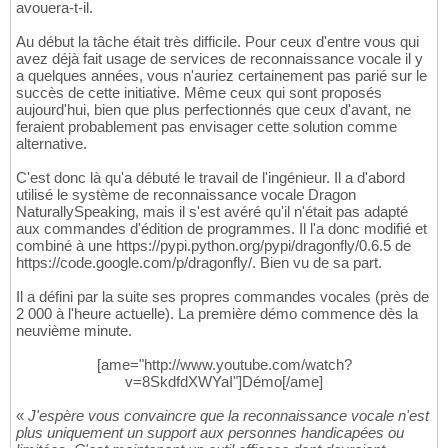
avouera-t-il.
Au début la tâche était très difficile. Pour ceux d'entre vous qui
avez déjà fait usage de services de reconnaissance vocale il y
a quelques années, vous n'auriez certainement pas parié sur le
succès de cette initiative. Même ceux qui sont proposés
aujourd'hui, bien que plus perfectionnés que ceux d'avant, ne
feraient probablement pas envisager cette solution comme
alternative.
C'est donc là qu'a débuté le travail de l'ingénieur. Il a d'abord
utilisé le système de reconnaissance vocale Dragon
NaturallySpeaking, mais il s'est avéré qu'il n'était pas adapté
aux commandes d'édition de programmes. Il l'a donc modifié et
combiné à une https://pypi.python.org/pypi/dragonfly/0.6.5 de
https://code.google.com/p/dragonfly/. Bien vu de sa part.
Il a défini par la suite ses propres commandes vocales (près de
2 000 à l'heure actuelle). La première démo commence dès la
neuvième minute.
[ame="http://www.youtube.com/watch?
v=8SkdfdXWYaI"]Démo[/ame]
«
J'espère vous convaincre que la reconnaissance vocale n'est
plus uniquement un support aux personnes handicapées ou