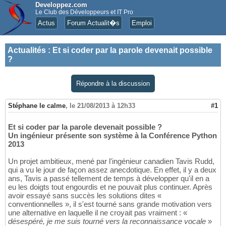
Developpez.com
Le Club des Développeurs et IT Pro
Actus
Forum Actualit�s
Emploi
Actualités
:
Et si coder par la parole devenait possible
?
Répondre à la discussion
Stéphane le calme
,
le 21/08/2013 à 12h33
#1
Et si coder par la parole devenait possible ?
Un ingénieur présente son système à la Conférence Python
2013
Un projet ambitieux, mené par l'ingénieur canadien Tavis Rudd,
qui a vu le jour de façon assez anecdotique. En effet, il y a deux
ans, Tavis a passé tellement de temps à développer qu'il en a
eu les doigts tout engourdis et ne pouvait plus continuer. Après
avoir essayé sans succès les solutions dites «
conventionnelles », il s'est tourné sans grande motivation vers
une alternative en laquelle il ne croyait pas vraiment : «
désespéré, je me suis tourné vers la reconnaissance vocale
»