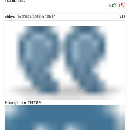
inutilisable.
5
0
shkyo
,
le 21/08/2013 à 18h14
#12
Envoyé par
TNT89