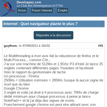
Developpez.com
Le Club des Développeurs et IT Pro
Actus
Forum Internet
Emploi
Internet
:
Quel navigateur plante le plus ?
Répondre à la discussion
guythom
,
le 07/09/2013 à 16h52
#41
Le Multithreading à mon avis fait la robustesse de firefox et le
Multi-Process... comme Chr...
J'ai sur une machine de 512Mo et 1.9Ghz P3 d'Intel Je lance 25
onglets contenant différentes pages Youtubes et facebook
Voici le rapport du gestionnaire de tache
Un processus : Firefox
250Mo < Utilsation mémoire > 285Mo Jusque là aucun signe de
mort que du bien
Google Chrome
3 onglet et voilà j'ai droit à 4 processus avec 70Mo de charge
dédié minimum pour chaque processus à peine je lance
NotePad++ et là j'ai déja des signes de morts.
Franchement google chrome est peut etre attirant avec son