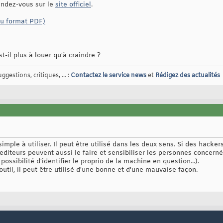
endez-vous sur le
site officiel
.
au format PDF)
il plus à louer qu'à craindre ?
gestions, critiques, ... :
Contactez le service news
et
Rédigez des actualités
simple à utiliser. Il peut être utilisé dans les deux sens. Si des hack
s editeurs peuvent aussi le faire et sensibiliser les personnes concernés
 possibilité d'identifier le proprio de la machine en question...).
util, il peut être utilisé d'une bonne et d'une mauvaise façon.