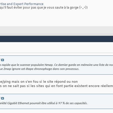
tise and Expert Performance
qu'il faut éviter pour pas que je vous saute à la gorge {^_^})
e
s rapide que le scanner populaire Nmap. Ce dernier garde en mémoire une liste de nod
ue Zmap ignore cet étape chronophage dans son processus.
ace/ping mais on s'en fou si le site répond ou non
 on ne sait pas si les sites qui en font partie existent encore réelle
e
riété Gigabit Ethernet pourrait être utilisé à 97 % de ses capacités.