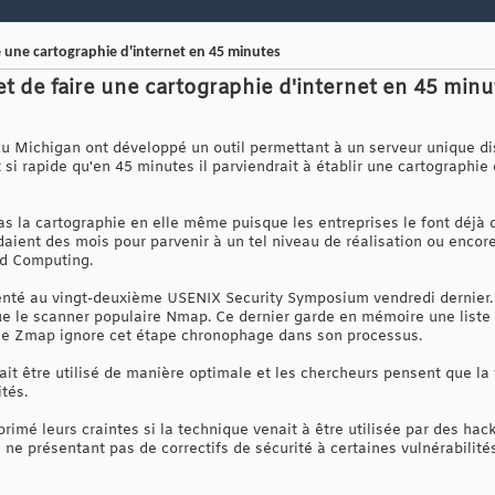
re une cartographie d'internet en 45 minutes
et de faire une cartographie d'internet en 45 minu
du Michigan ont développé un outil permettant à un serveur unique di
 si rapide qu'en 45 minutes il parviendrait à établir une cartograph
pas la cartographie en elle même puisque les entreprises le font déjà 
ent des mois pour parvenir à un tel niveau de réalisation ou encore
ud Computing.
senté au vingt-deuxième USENIX Security Symposium vendredi dernier.
que le scanner populaire Nmap. Ce dernier garde en mémoire une liste 
ue Zmap ignore cet étape chronophage dans son processus.
rait être utilisé de manière optimale et les chercheurs pensent que la 
tés.
primé leurs craintes si la technique venait à être utilisée par des ha
ne présentant pas de correctifs de sécurité à certaines vulnérabilit