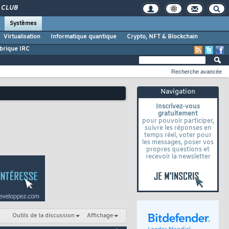
CLUB
Systèmes
Virtualisation
Informatique quantique
Crypto, NFT & Blockchain
brique IRC
Recherche avancée
Navigation
Inscrivez-vous
gratuitement
pour pouvoir participer,
suivre les réponses en
temps réel, voter pour
les messages, poser vos
propres questions et
recevoir la newsletter
Outils de la discussion
Affichage