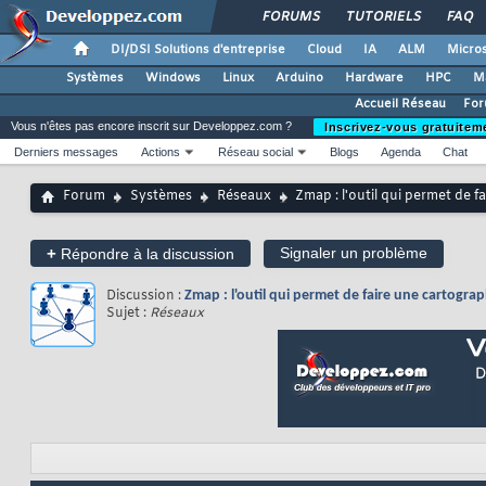
FORUMS
TUTORIELS
FAQ
DI/DSI Solutions d'entreprise
Cloud
IA
ALM
Micros
Systèmes
Windows
Linux
Arduino
Hardware
HPC
M
Accueil Réseau
For
Vous n'êtes pas encore inscrit sur Developpez.com ?
Inscrivez-vous gratuitem
Derniers messages
Actions
Réseau social
Blogs
Agenda
Chat
Forum
Systèmes
Réseaux
Zmap : l'outil qui permet de f
+
Signaler un problème
Répondre à la discussion
Discussion :
Zmap : l'outil qui permet de faire une cartogra
Sujet :
Réseaux