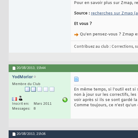
Pour en savoir plus sur Zmap, r
Source :
recherches sur Zmap (
Et vous ?
Qu'en pensez-vous ? Zmap est-
Contribuez au club : Corrections, sug
20/08/2013,
15h44
YodMorior
Membre du Club
En même temps, si l'outil est si 
non à jour sur les correctifs, le
voir après si ils se sont gardé la
Inscrit en
Mars 2011
Comme toujours, ce n'est qu'un o
Messages
8
20/08/2013,
21h36