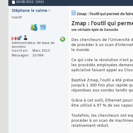
20/08/2013,
11h51
Stéphane le calme
Zmap : l'outil qui permet de fai
Inactif
Zmap : l'outil qui perm
une véritable épée de Damoclès
Des chercheurs de l'Université 
Administrateur de base de
de procéder à un scan d'Internet
données
le monde.
Inscrit en
Mars 2013
Messages
10 084
Ce qui crée la révolution n'est 
les procédés employées demandai
spécialisé faisant appel au Clo
Baptisé Zmap, l'outil a été pré
jusqu'à 1 300 fois plus rapide 
répondues aux sondes tandis q
Grâce à cet outil, Ethernet pour
être utilisé à 97 % de ses capaci
Toutefois, les chercheurs ont ex
procéder à un scan de machines 
relativement réduit.