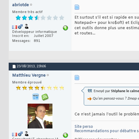
abriotde
Membre très actif
Et surtout s'il est si rapide en 
Notepad++ pour kro$oft) et Ecli
cet outils donne plus une estim
Développeur informatique
et routes...
Inscrit en
Juillet 2007
Messages
891
23/08/2013,
23h06
Matthieu Vergne
Membre éprouvé
Envoyé par
Stéphane le calm
Qu'en pensez-vous ? Zmap est
Ce n'est jamais l'outil le problèm
Site perso
Recommandations pour débattre 