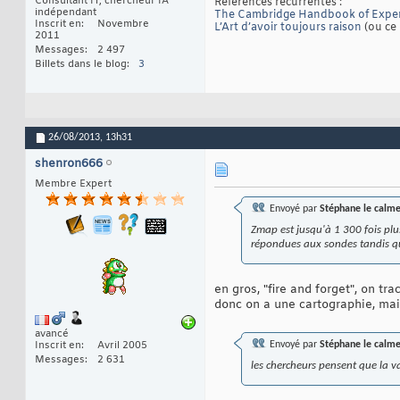
Consultant IT, chercheur IA
Références récurrentes :
indépendant
The Cambridge Handbook of Exper
Inscrit en
Novembre
L’Art d’avoir toujours raison
(ou ce 
2011
Messages
2 497
Billets dans le blog
3
26/08/2013,
13h31
shenron666
Membre Expert
Envoyé par
Stéphane le calm
Zmap est jusqu'à 1 300 fois plu
répondues aux sondes tandis q
en gros, "fire and forget", on tr
donc on a une cartographie, mais
avancé
Inscrit en
Avril 2005
Envoyé par
Stéphane le calm
Messages
2 631
les chercheurs pensent que la va