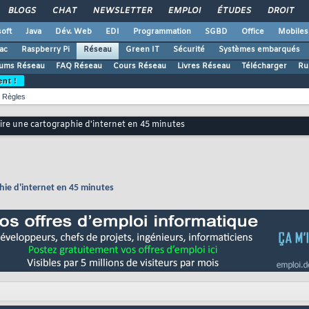
BLOGS
CHAT
NEWSLETTER
EMPLOI
ÉTUDES
DROIT
oft
Java
Dév. Web
EDI
Programmation
SGBD
Office
Mobiles
ac
Raspberry Pi
Réseau
Green IT
Sécurité
Systèmes embarqués
ums Réseau
FAQ Réseau
Cours Réseau
Livres Réseau
Télécharger
Ru
ent !
Règles
aire une cartographie d'internet en 45 minutes
phie d'internet en 45 minutes