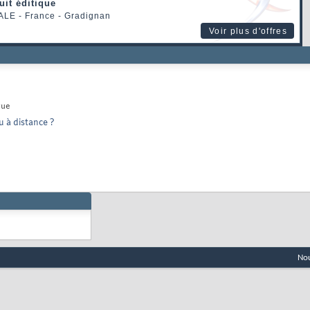
uit éditique
ALE
- France - Gradignan
Voir plus d'offres
que
u à distance ?
Nou