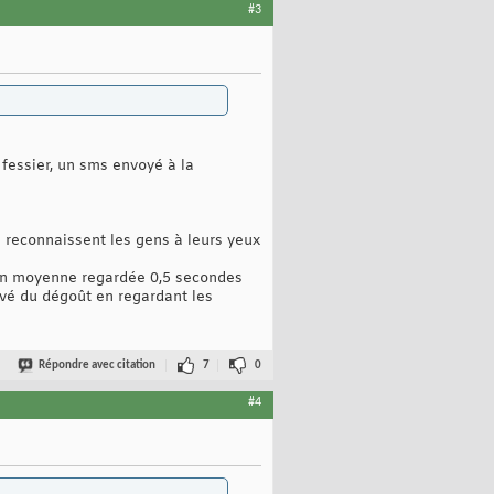
#3
 fessier, un sms envoyé à la
i reconnaissent les gens à leurs yeux
t en moyenne regardée 0,5 secondes
ouvé du dégoût en regardant les
Répondre avec citation
7
0
#4