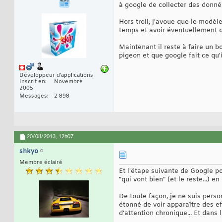
à google de collecter des donné
Hors troll, j'avoue que le modè
temps et avoir éventuellement qu
Maintenant il reste à faire un bo
pigeon et que google fait ce qu'
Développeur d'applications
Inscrit en
Novembre
2005
Messages
2 898
20/08/2013,
12h07
shkyo
Membre éclairé
Et l'étape suivante de Google p
"qui vont bien" (et le reste...) en
De toute façon, je ne suis pers
étonné de voir apparaître des e
d'attention chronique... Et dans