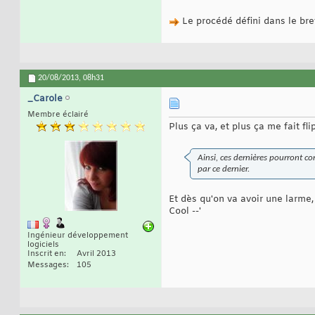
Le procédé défini dans le bre
20/08/2013,
08h31
_Carole
Membre éclairé
Plus ça va, et plus ça me fait flipp
Ainsi, ces dernières pourront co
par ce dernier.
Et dès qu'on va avoir une larme, 
Cool --'
Ingénieur développement
logiciels
Inscrit en
Avril 2013
Messages
105