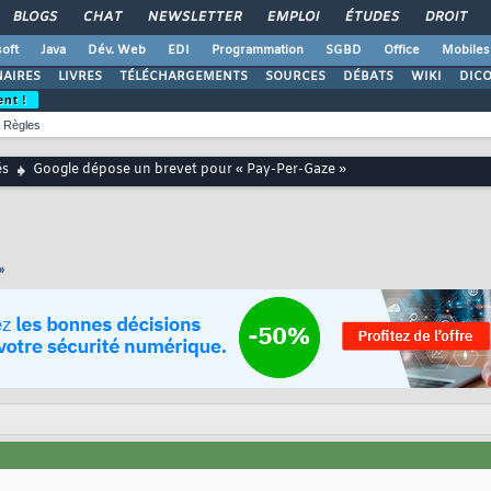
BLOGS
CHAT
NEWSLETTER
EMPLOI
ÉTUDES
DROIT
oft
Java
Dév. Web
EDI
Programmation
SGBD
Office
Mobiles
AIRES
LIVRES
TÉLÉCHARGEMENTS
SOURCES
DÉBATS
WIKI
DIC
ent !
Règles
és
Google dépose un brevet pour « Pay-Per-Gaze »
»