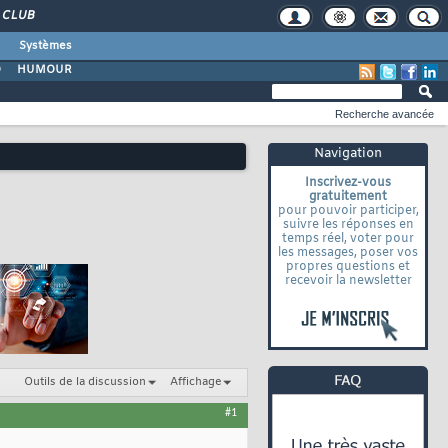
CLUB
Systèmes
O
HUMOUR
Recherche avancée
Navigation
Inscrivez-vous
gratuitement
pour pouvoir participer,
suivre les réponses en
temps réel, voter pour
les messages, poser vos
propres questions et
recevoir la newsletter
Outils de la discussion
Affichage
#1