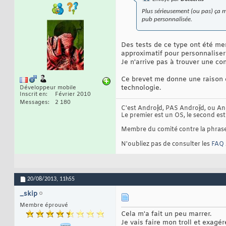
Plus sérieusement (ou pas) ça me
pub personnalisée.
Des tests de ce type ont été me
approximatif pour personnaliser
Je n'arrive pas à trouver une con
Ce brevet me donne une raison d
technologie.
Développeur mobile
Inscrit en
Février 2010
Messages
2 180
C'est Andro
i
d, PAS Andro
ï
d, ou A
Le premier est un OS, le second es
Membre du comité contre la phrase 
N'oubliez pas de consulter les
FAQ 
20/08/2013,
11h55
_skip
Membre éprouvé
Cela m'a fait un peu marrer.
Je vais faire mon troll et exagé