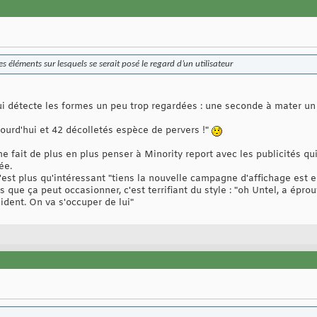
s éléments sur lesquels se serait posé le regard d’un utilisateur
ui détecte les formes un peu trop regardées : une seconde à mater un
ourd'hui et 42 décolletés espèce de pervers !"
 fait de plus en plus penser à Minority report avec les publicités qu
ée.
c'est plus qu'intéressant "tiens la nouvelle campagne d'affichage es
es que ça peut occasionner, c'est terrifiant du style : "oh Untel, a épr
ident. On va s'occuper de lui"