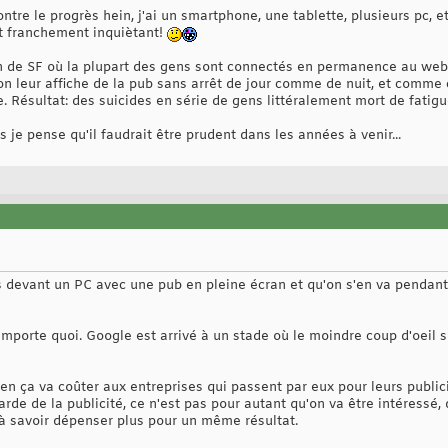
ontre le progrès hein, j'ai un smartphone, une tablette, plusieurs pc, etc
nt franchement inquiètant!
n de SF où la plupart des gens sont connectés en permanence au web 
 on leur affiche de la pub sans arrêt de jour comme de nuit, et comme
 Résultat: des suicides en série de gens littéralement mort de fatigu
is je pense qu'il faudrait être prudent dans les années à venir...
s devant un PC avec une pub en pleine écran et qu'on s'en va pendant 
mporte quoi. Google est arrivé à un stade où le moindre coup d'oeil s
n ça va coûter aux entreprises qui passent par eux pour leurs publici
de de la publicité, ce n'est pas pour autant qu'on va être intéressé, d
à savoir dépenser plus pour un même résultat.