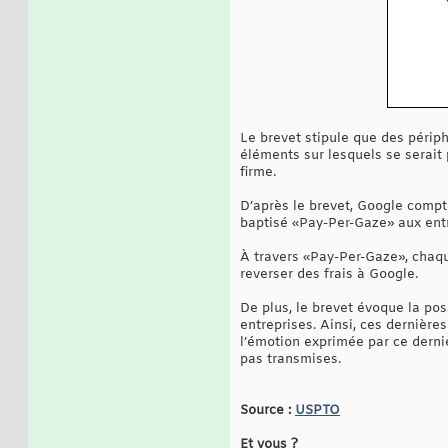
Le brevet stipule que des périp
éléments sur lesquels se serait 
firme.
D’après le brevet, Google compt
baptisé «Pay-Per-Gaze» aux entr
À travers «Pay-Per-Gaze», chaque
reverser des frais à Google.
De plus, le brevet évoque la po
entreprises. Ainsi, ces dernière
l’émotion exprimée par ce dernie
pas transmises.
Source :
USPTO
Et vous ?