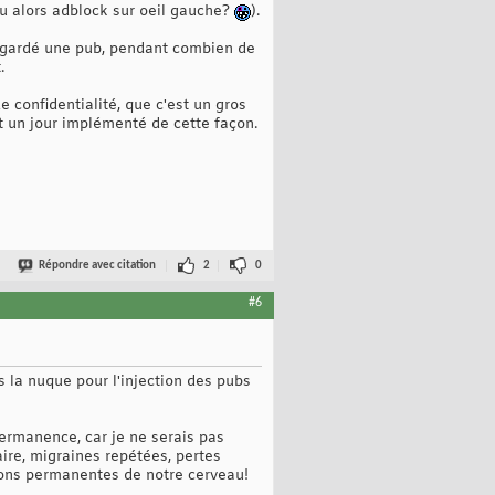
u alors adblock sur oeil gauche?
).
 regardé une pub, pendant combien de
.
e confidentialité, que c'est un gros
it un jour implémenté de cette façon.
Répondre avec citation
2
0
#6
 la nuque pour l'injection des pubs
ermanence, car je ne serais pas
ire, migraines repétées, pertes
tions permanentes de notre cerveau!