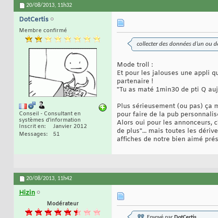
20/08/2013,
11h32
DotCertis
Membre confirmé
collecter des données d’un ou de
Mode troll :
Et pour les jalouses une appli q
partenaire !
"Tu as maté 1min30 de pti Q auj
Plus sérieusement (ou pas) ça me
pour faire de la pub personnalis
Conseil - Consultant en
systèmes d'information
Alors oui pour les annonceurs, 
Inscrit en
Janvier 2012
de plus"... mais toutes les dériv
Messages
51
affiches de notre bien aimé prés
20/08/2013,
11h42
Hizin
Modérateur
Envoyé par
DotCertis