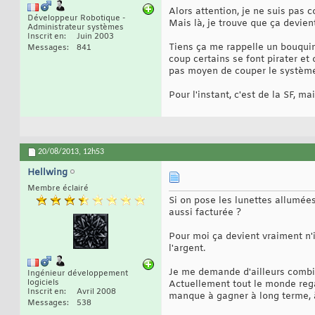
Alors attention, je ne suis pas c
Développeur Robotique -
Mais là, je trouve que ça devie
Administrateur systèmes
Inscrit en
Juin 2003
Tiens ça me rappelle un bouqui
Messages
841
coup certains se font pirater et
pas moyen de couper le système.
Pour l'instant, c'est de la SF, ma
20/08/2013,
12h53
Hellwing
Membre éclairé
Si on pose les lunettes allumée
aussi facturée ?
Pour moi ça devient vraiment n'i
l'argent.
Je me demande d'ailleurs combie
Ingénieur développement
logiciels
Actuellement tout le monde regar
Inscrit en
Avril 2008
manque à gagner à long terme, 
Messages
538