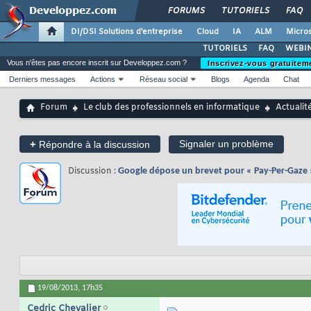
FORUMS
TUTORIELS
FAQ
DI/DSI Solutions d'entreprise
Cloud
IA
ALM
Micros
TUTORIELS
FAQ
WEBIN
Vous n'êtes pas encore inscrit sur Developpez.com ?
Inscrivez-vous gratuitem
Derniers messages
Actions
Réseau social
Blogs
Agenda
Chat
Forum
Le club des professionnels en informatique
Actualit
+
Signaler un problème
Répondre à la discussion
Discussion :
Google dépose un brevet pour « Pay-Per-Gaze 
19/08/2013,
17h35
Cedric Chevalier