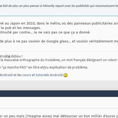
 fait de plus en plus penser à Minority report avec les publicités qui reconnaissent le
né au Japon en 2010, dans le métro, où des panneaux publicitaires arr
 la pub et les messages.
tinuité par contre... Je ne sais pas ce que ça a donné.
e plus à ne pas vouloir de Google glass... et vouloir véritablement m
ndro
ï
d
e
didiou !
t la mauvaise orthographe du troisième, un mot français désignant un robot
"ça marche PAS" en titre et/ou explication de problème.
Android
et les
cours et tutoriels Android
rer un peu mais j'imagine assez mal débourser un bon millier d'euros 