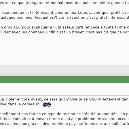
es sur ce que je regarde et me balancer des pubs en pleine gueule (o
le économique est intéressant, pour un marketer, savoir quel profil a
elques données (lesquelles?) sur la réaction c'est plutôt intéressant
n gros T&C pour expliquer à l'utilisateur qu'il renonce à toute forme d
il veut avec les données. Enfin c'est un brevet, c'est pas dit que ce so
our cibler encore mieux, ce sera quoi? Une prise USB directement dans
 live dans le cerveau?...
onnellement pas fan de ce type de techno de "réalité augmentée" en p
ffets secondaires à moyen terme du style: problème de synchro occula
 les cas les plus graves, des problème psychatriques dus aux solicita