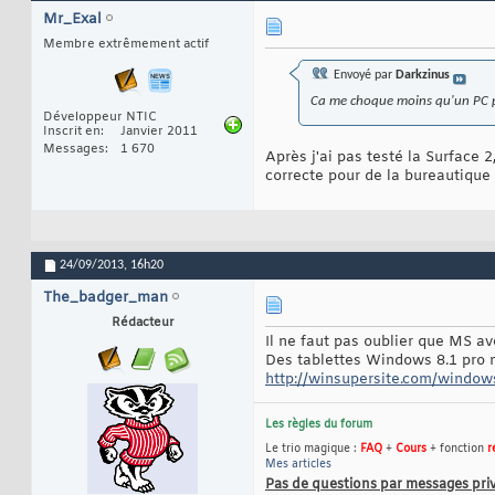
Mr_Exal
Membre extrêmement actif
Envoyé par
Darkzinus
Ca me choque moins qu'un PC p
Développeur NTIC
Inscrit en
Janvier 2011
Messages
1 670
Après j'ai pas testé la Surface 
correcte pour de la bureautique 
24/09/2013,
16h20
The_badger_man
Rédacteur
Il ne faut pas oublier que MS av
Des tablettes Windows 8.1 pro m
http://winsupersite.com/windows
Les règles du forum
Le trio magique :
FAQ
+
Cours
+ fonction
r
Mes articles
Pas de questions par messages pri