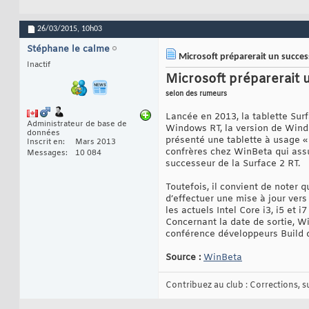
26/03/2015,
10h03
Stéphane le calme
Microsoft préparerait un success
Inactif
Microsoft préparerait 
selon des rumeurs
Lancée en 2013, la tablette Surf
Administrateur de base de
Windows RT, la version de Windo
données
présenté une tablette à usage « 
Inscrit en
Mars 2013
confrères chez WinBeta qui assu
Messages
10 084
successeur de la Surface 2 RT.
Toutefois, il convient de noter
d’effectuer une mise à jour ver
les actuels Intel Core i3, i5 et
Concernant la date de sortie, Wi
conférence développeurs Build d
Source :
WinBeta
Contribuez au club : Corrections, sug