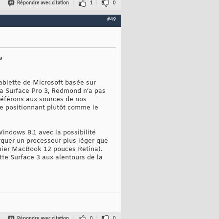
Répondre avec citation
1
0
#49
,
tablette de Microsoft basée sur
la Surface Pro 3, Redmond n’a pas
 référons aux sources de nos
se positionnant plutôt comme le
indows 8.1 avec la possibilité
rquer un processeur plus léger que
ernier MacBook 12 pouces Retina).
ette Surface 3 aux alentours de la
Répondre avec citation
0
0