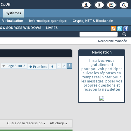
CLUB
Systèmes
Virtualisation
Informatique quantique
Crypto, NFT & Blockchain
LS & SOURCES WINDOWS
LIVRES
Recherche avancée
Navigation
Inscrivez-vous
gratuitement
Page 3 sur 3
1
2
3
Première
pour pouvoir participer,
suivre les réponses en
temps réel, voter pour
les messages, poser vos
propres questions et
recevoir la newsletter
Outils de la discussion
Affichage