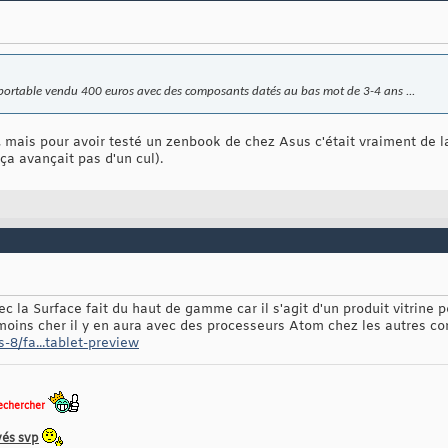
ortable vendu 400 euros avec des composants datés au bas mot de 3-4 ans ...
2, mais pour avoir testé un zenbook de chez Asus c'était vraiment de 
ça avançait pas d'un cul).
ec la Surface fait du haut de gamme car il s'agit d'un produit vitrine 
oins cher il y en aura avec des processeurs Atom chez les autres co
-8/fa...tablet-preview
echercher
vés svp