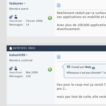
fadeyves
Membre averti
Réellement séduit par la surfac
ses applications en mobilité e
Inscrit en
Février 2006
Messages
14
Avec plus de 100.000 application
divertissement.
24/09/2013,
16h53
kakashi99
Membre confirmé
Envoyé par
Shuty
Inscrit en
Mai 2006
Whaouuu c'est pas donnée !! a c
Messages
226
heu pour le coup moi ça serait l'
pro 2...
mais pas tout de suite, elle res