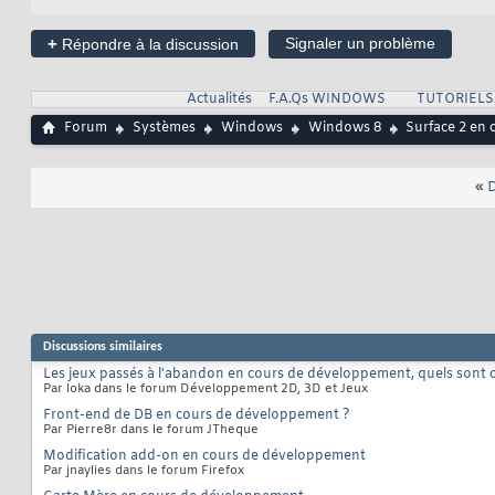
+
Signaler un problème
Répondre à la discussion
Actualités
F.A.Qs WINDOWS
TUTORIEL
Forum
Systèmes
Windows
Windows 8
Surface 2 en
«
D
Discussions similaires
Les jeux passés à l'abandon en cours de développement, quels sont c
Par loka dans le forum Développement 2D, 3D et Jeux
Front-end de DB en cours de développement ?
Par Pierre8r dans le forum JTheque
Modification add-on en cours de développement
Par jnaylies dans le forum Firefox