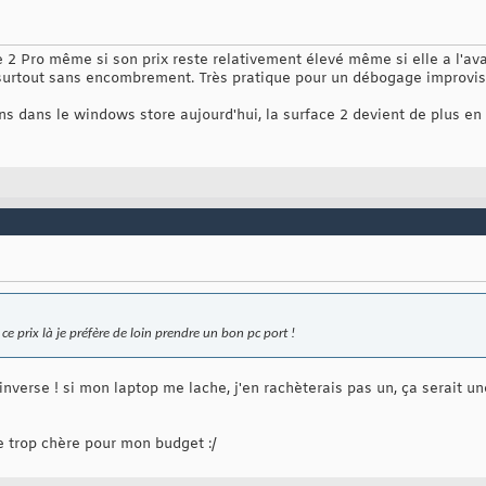
e 2 Pro même si son prix reste relativement élevé même si elle a l'av
t surtout sans encombrement. Très pratique pour un débogage improvi
s dans le windows store aujourd'hui, la surface 2 devient de plus en 
e prix là je préfère de loin prendre un bon pc port !
inverse ! si mon laptop me lache, j'en rachèterais pas un, ça serait un
te trop chère pour mon budget :/