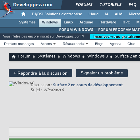
FORUMS
TUTORIELS
FAQ
DI/DSI Solutions d'entreprise
Cloud
IA
ALM
Micros
Systèmes
Windows
Linux
Arduino
Hardware
HPC
M
FORUM WINDOWS
FORUM PROGRAMMAT
Vous n'êtes pas encore inscrit sur Developpez.com ?
Inscrivez-vous gratuitem
Derniers messages
Actions
Réseau social
Blogs
Agenda
Chat
Forum
Systèmes
Windows
Windows 8
Surface 2 en
+
Signaler un problème
Répondre à la discussion
Discussion :
Surface 2 en cours de développement
Sujet :
Windows 8