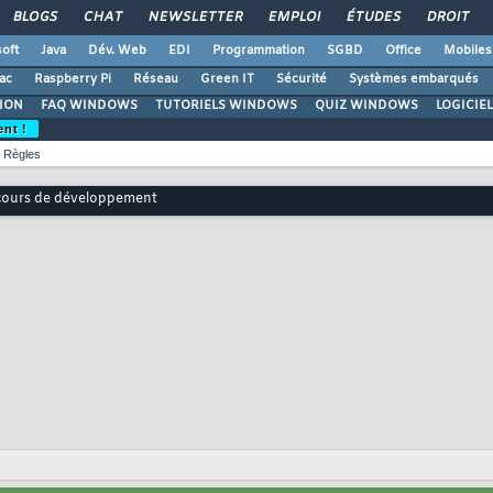
BLOGS
CHAT
NEWSLETTER
EMPLOI
ÉTUDES
DROIT
oft
Java
Dév. Web
EDI
Programmation
SGBD
Office
Mobiles
ac
Raspberry Pi
Réseau
Green IT
Sécurité
Systèmes embarqués
ION
FAQ WINDOWS
TUTORIELS WINDOWS
QUIZ WINDOWS
LOGICIE
ent !
Règles
 cours de développement