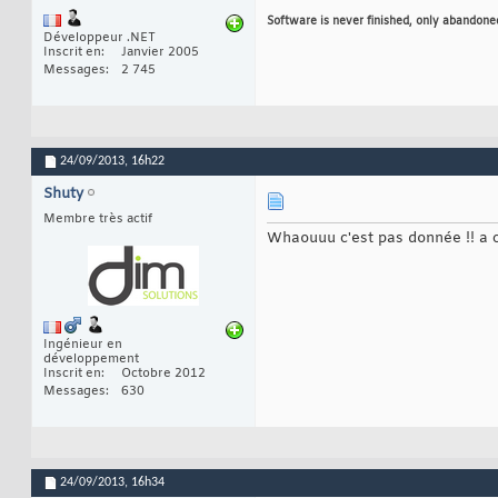
Software is never finished, only abandone
Développeur .NET
Inscrit en
Janvier 2005
Messages
2 745
24/09/2013,
16h22
Shuty
Membre très actif
Whaouuu c'est pas donnée !! a ce
Ingénieur en
développement
Inscrit en
Octobre 2012
Messages
630
24/09/2013,
16h34