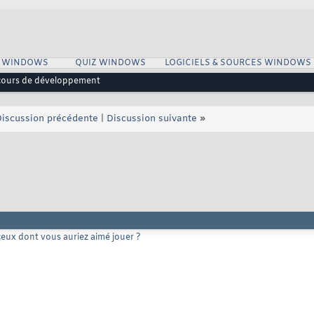
S WINDOWS
QUIZ WINDOWS
LOGICIELS & SOURCES WINDOWS
 cours de développement
iscussion précédente
|
Discussion suivante
»
eux dont vous auriez aimé jouer ?