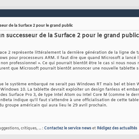
eur de la Surface 2 pour le grand public
un successeur de la Surface 2 pour le grand public
ace 2 représente littéralement la dernière génération de la ligne de 
ws pour processeurs ARM. Il faut dire que quand Microsoft a lancé 
non professionnel ». Ce qui pourrait bientôt être le cas si nous nous
rent que Microsoft pourrait bientôt annoncer une nouvelle tablette 
 que le système embarqué ne serait pas Windows RT mais bel et bien W
s Windows 10. La tablette devrait exploiter un design fanless et emba
 i7 des Surface Pro 3, de type Intel Atom ou Intel Core M (comme le d
nBeta indique qu’il faut s'attendre à une officialisation de cette tabl
u groupe américain qui aura lieu le 29 avril prochain.
gestions, critiques, ... :
Contactez le service news
et
Rédigez des actualités