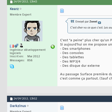
24/09/2013,
13h43
Kearz
Membre Expert
Envoyé par
Zweet
C'est cher vu ce que c'est. Les 
C'est "a peine" plus cher qu'un 
Si aujourd'hui on me propose une
- Des smartphones
Ingénieur développement
- Des consoles
logiciels
Inscrit en
Mai 2012
- Des tablettes
Messages
856
- Des MP3/4
- Des disque dur externe
Au passage Surface première du n
c'est comme ça partout. (Sauf c
24/09/2013,
13h52
Darkzinus
Membre Expert