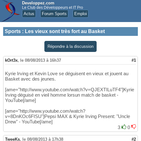
Developpez.com
Le Club des Développeurs et IT Pro
Actus
Forum Sports
Emploi
Sports
:
Les vieux sont très fort au Basket
Répondre à la discussion
kOrt3x
,
le 08/08/2013 à 16h37
#1
Kyrie Irving et Kevin Love se déguisent en vieux et jouent au
Basket avec des jeunes.
[ame="http://www.youtube.com/watch?v=QJEXTILuTF4"]Kyrie
Irving déguisé en vieil homme lorsun match de basket -
YouTube[/ame]
[ame="http://www.youtube.com/watch?
v=8DnKOc6FISU"]Pepsi MAX & Kyrie Irving Present: "Uncle
Drew" - YouTube[/ame]
3
0
TweeKs
,
le 08/08/2013 à 17h38
#2