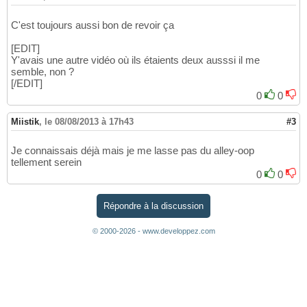
C'est toujours aussi bon de revoir ça
[EDIT]
Y'avais une autre vidéo où ils étaients deux ausssi il me
semble, non ?
[/EDIT]
0
0
Miistik
,
le 08/08/2013 à 17h43
#3
Je connaissais déjà mais je me lasse pas du alley-oop
tellement serein
0
0
Répondre à la discussion
© 2000-2026 - www.developpez.com