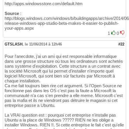
http://apps.windowsstore.com/default.htm
Source
:
http://blogs.windows.com/windows/b/buildingapps/archive/2014/0
release-windows-app-studio-beta-makes-it-easier-to-publish-
your-apps.aspx
1
0
GTSLASH
,
le 11/06/2014 à 12h46
#22
Pour l'anecdote, j'ai un ami qui est responsable informatique
dans une grosse structure où tous les ordinateurs sont achetés
sans système d'exploitation. Cette structure a un contrat avec
la société Microsoft qui lui permet d'installer n'importe quel
logiciel Microsoft, qui sont bien sûr facturés par Microsoft à
chaque installation.
Ca me fait toujours bien rire cet argument. Si l'Open Source ne
fonctionne pas dans les OS c'est pas la faute a Microsoft la
communauté n'a cas s'en prendre a elle meme. Microsoft c'est
pas la mafia et ils ne viendront pas détruire le magasin si cet
entreprise passe a Ubuntu.
La VRAI question est : pourquoi cet entreprise n'installe pas
Ubuntu a la place de Windows ????? RIEN ne les oblige a
installer Windows. RIEN !!. Si cette entreprise le fait c'est qu'elle