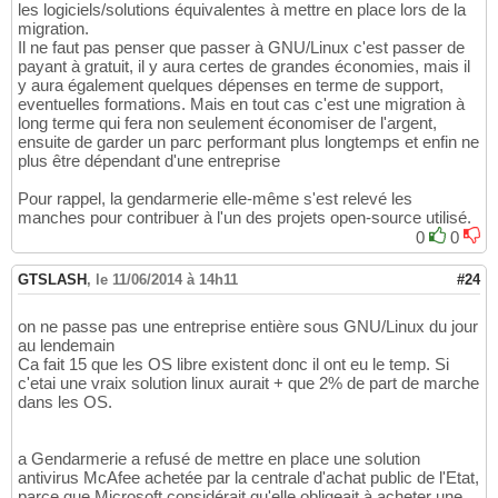
les logiciels/solutions équivalentes à mettre en place lors de la
migration.
Il ne faut pas penser que passer à GNU/Linux c'est passer de
payant à gratuit, il y aura certes de grandes économies, mais il
y aura également quelques dépenses en terme de support,
eventuelles formations. Mais en tout cas c'est une migration à
long terme qui fera non seulement économiser de l'argent,
ensuite de garder un parc performant plus longtemps et enfin ne
plus être dépendant d'une entreprise
Pour rappel, la gendarmerie elle-même s'est relevé les
manches pour contribuer à l'un des projets open-source utilisé.
0
0
GTSLASH
,
le 11/06/2014 à 14h11
#24
on ne passe pas une entreprise entière sous GNU/Linux du jour
au lendemain
Ca fait 15 que les OS libre existent donc il ont eu le temp. Si
c'etai une vraix solution linux aurait + que 2% de part de marche
dans les OS.
a Gendarmerie a refusé de mettre en place une solution
antivirus McAfee achetée par la centrale d'achat public de l'Etat,
parce que Microsoft considérait qu'elle obligeait à acheter une