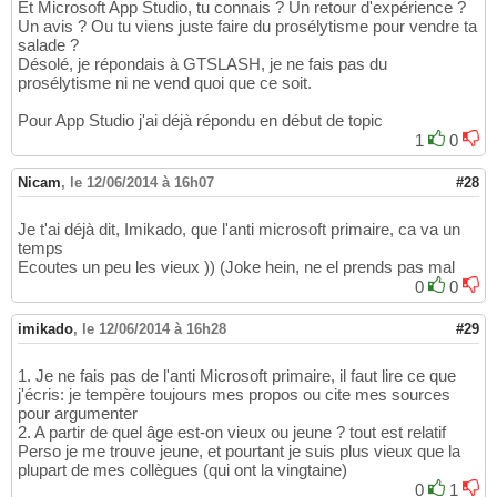
Et Microsoft App Studio, tu connais ? Un retour d'expérience ?
Un avis ? Ou tu viens juste faire du prosélytisme pour vendre ta
salade ?
Désolé, je répondais à GTSLASH, je ne fais pas du
prosélytisme ni ne vend quoi que ce soit.
Pour App Studio j'ai déjà répondu en début de topic
1
0
Nicam
,
le 12/06/2014 à 16h07
#28
Je t'ai déjà dit, Imikado, que l'anti microsoft primaire, ca va un
temps
Ecoutes un peu les vieux )) (Joke hein, ne el prends pas mal
0
0
imikado
,
le 12/06/2014 à 16h28
#29
1. Je ne fais pas de l'anti Microsoft primaire, il faut lire ce que
j'écris: je tempère toujours mes propos ou cite mes sources
pour argumenter
2. A partir de quel âge est-on vieux ou jeune ? tout est relatif
Perso je me trouve jeune, et pourtant je suis plus vieux que la
plupart de mes collègues (qui ont la vingtaine)
0
1