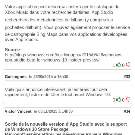
Votre application peut désormais interroger le catalogue de
Xbox Music dans votre recherche dartistes. App Studio
recherchera les métadonnées de lalbum (y compris les
pochettes dalbum). Vous pouvez également proposer le service
de cartographie Bing Maps dans vos applications développées
avec App Studio.
Source :
http://blogs.windows.com/buildingapps/2015/05/26/windows-
app-studio-beta-for-windows-10-insider-preview/
1
0
Guikingone
,
le 28/05/2015 à 16h30
#33
Voilà qui s'annonce intéressant, je testerais tout cela
rapidement, histoire de tâter le tout avant Windows 10.
0
0
Victor Vincent
,
le 03/11/2015 à 14h50
#34
Sortie de la nouvelle version d'App Studio avec le support
de Windows 10 Store Package,
Microsoft espère attirer les développeurs vers Windows