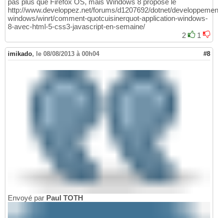
pas plus que Firefox OS, mais Windows 8 propose le
http://www.developpez.net/forums/d1207692/dotnet/developpemen
windows/winrt/comment-quotcuisinerquot-application-windows-
8-avec-html-5-css3-javascript-en-semaine/
2
1
imikado
,
le 08/08/2013 à 00h04
#8
Envoyé par
Paul TOTH