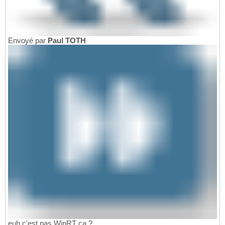
Envoyé par
Paul TOTH
euh c'est pas WinRT ça ?