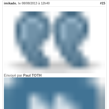
imikado
,
le 08/08/2013 à 12h40
#15
Envoyé par
Paul TOTH