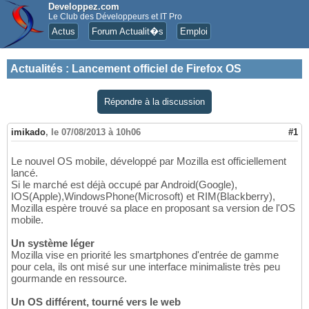
Developpez.com
Le Club des Développeurs et IT Pro
Actus
Forum Actualit�s
Emploi
Actualités
:
Lancement officiel de Firefox OS
Répondre à la discussion
imikado
,
le 07/08/2013 à 10h06
#1
Le nouvel OS mobile, développé par Mozilla est officiellement
lancé.
Si le marché est déjà occupé par Android(Google),
IOS(Apple),WindowsPhone(Microsoft) et RIM(Blackberry),
Mozilla espère trouvé sa place en proposant sa version de l'OS
mobile.
Un système léger
Mozilla vise en priorité les smartphones d'entrée de gamme
pour cela, ils ont misé sur une interface minimaliste très peu
gourmande en ressource.
Un OS différent, tourné vers le web