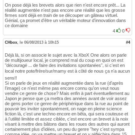
On pose déjà les brevets alors que rien n'est encore prêt... La
réalité augmentée n'est pas encore une réalité que les grosse
firmes sont déjà en train de se découper un gâteau virtuel.
Génial, ça promet d'être un véritable moteur d'innovation dans
ce domaine
4
0
CHbox
,
le 06/08/2013 à 10h15
#4
Déjà là, si on associe le sujet avec la XboX One alors on parle
de multijoueur local, je comprend mal du coup en quoi on est
"découragé ... de faire des invitations spontanées", si c'est en
local notre pote/frère/sur/mamy est à côté de nous ça n'a aucun
sens!!
Si on parle de jeux en réalité augmentée dans la rue (d'après
l'image) ce n'est même pas encore connu qu'on veut nous
vendre ce genre de chose? Mais enfin à part éventuellement au
Japon je pense que ça mettra des années avant de voir assez
de gens porter ce genre de périphérique dans la rue au point de
pouvoir les inviter spontanément, on nage en pleine science
fiction là, c'est une techno encore en bêta, qui sera couteuse et
à l'utilité limitée et assez ciblée, c'est encore un brevet à la noix
visant à mettre des bâtons dans les roues des autres qui auront
certainement plus d'idées, un peu du genre "hey c'est sympa
comme idée, on va mettre un brevet et on y réfléchira dans 15