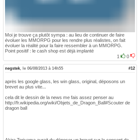
Moi je trouve ça plutôt sympa : au lieu de continuer de faire
évoluer les MMORPG pour les rendre plus réalistes, on fait
évoluer la réalité pour la faire ressembler à un MMORPG.
Point positif : le cash shop est déjà implanté
1
0
negstek
,
le 06/08/2013 à 14h55
#12
après les google glass, les win glass, original, déposons un
brevet au plus vite...
cela dit le dessin de la news me fais assez penser au
http://fr.wikipedia.org/wiki/Objets_de_Dragon_Ball#Scouter de
dragon ball
Akira Toriyama aurait du déposer un brevet sur le concept de