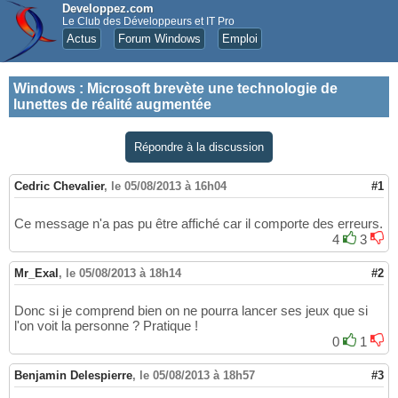
Developpez.com
Le Club des Développeurs et IT Pro
Actus
Forum Windows
Emploi
Windows
:
Microsoft brevète une technologie de
lunettes de réalité augmentée
Répondre à la discussion
Cedric Chevalier
,
le 05/08/2013 à 16h04
#1
Ce message n'a pas pu être affiché car il comporte des erreurs.
4
3
Mr_Exal
,
le 05/08/2013 à 18h14
#2
Donc si je comprend bien on ne pourra lancer ses jeux que si
l'on voit la personne ? Pratique !
0
1
Benjamin Delespierre
,
le 05/08/2013 à 18h57
#3