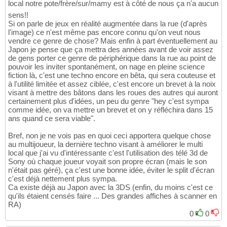
local notre pote/frère/sur/mamy est à côté de nous ça n'a aucun
sens!!
Si on parle de jeux en réalité augmentée dans la rue (d'après
l'image) ce n'est même pas encore connu qu'on veut nous
vendre ce genre de chose? Mais enfin à part éventuellement au
Japon je pense que ça mettra des années avant de voir assez
de gens porter ce genre de périphérique dans la rue au point de
pouvoir les inviter spontanément, on nage en pleine science
fiction là, c'est une techno encore en bêta, qui sera couteuse et
à l'utilité limitée et assez ciblée, c'est encore un brevet à la noix
visant à mettre des bâtons dans les roues des autres qui auront
certainement plus d'idées, un peu du genre "hey c'est sympa
comme idée, on va mettre un brevet et on y réfléchira dans 15
ans quand ce sera viable".
Bref, non je ne vois pas en quoi ceci apportera quelque chose
au multijoueur, la dernière techno visant à améliorer le multi
local que j'ai vu d'intéressante c'est l'utilisation des télé 3d de
Sony où chaque joueur voyait son propre écran (mais le son
n'était pas géré), ça c'est une bonne idée, éviter le split d'écran
c'est déjà nettement plus sympa.
Ca existe déjà au Japon avec la 3DS (enfin, du moins c'est ce
qu'ils étaient censés faire ... Des grandes affiches à scanner en
RA)
0
0