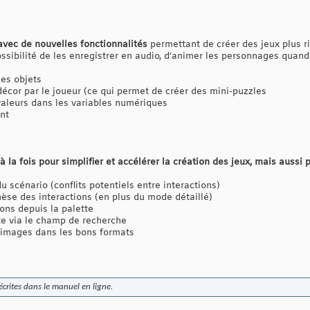
 avec de nouvelles fonctionnalités
permettant de créer des jeux plus ri
ossibilité de les enregistrer en audio, d'animer les personnages quand 
des objets
écor par le joueur (ce qui permet de créer des mini-puzzles
valeurs dans les variables numériques
ent
 à la fois pour simplifier et accélérer la création des jeux, mais auss
u scénario (conflits potentiels entre interactions)
èse des interactions (en plus du mode détaillé)
ons depuis la palette
tte via le champ de recherche
 images dans les bons formats
écrites dans le manuel en ligne.