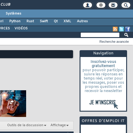
CLUB
Systèmes
rl
Python
Rust
Swift
Qt
XML
Autres
URCES
VIDÉOS
Recherche avancée
Navigation
Inscrivez-vous
gratuitement
pour pouvoir participer,
suivre les réponses en
temps réel, voter pour
les messages, poser vos
propres questions et
recevoir la newsletter
Outils de la discussion
Affichage