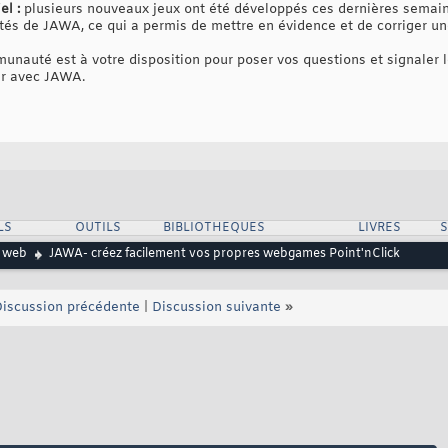
el :
plusieurs nouveaux jeux ont été développés ces dernières semai
ités de JAWA, ce qui a permis de mettre en évidence et de corriger u
unauté est à votre disposition pour poser vos questions et signaler l
er avec JAWA.
LS
OUTILS
BIBLIOTHEQUES
LIVRES
 web
JAWA- créez facilement vos propres webgames Point'nClick
iscussion précédente
|
Discussion suivante
»