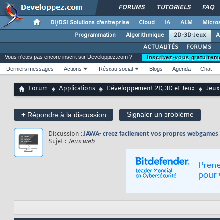
FORUMS
TUTORIELS
FAQ
DI/DSI Solutions d'entreprise
Cloud
IA
ALM
Micros
Programmation
Algorithmique
2D-3D-Jeux
A
ACTUALITÉS
FORUMS
Vous n'êtes pas encore inscrit sur Developpez.com ?
Inscrivez-vous gratuitem
Derniers messages
Actions
Réseau social
Blogs
Agenda
Chat
Forum
Applications
Développement 2D, 3D et Jeux
Jeux
+
Signaler un problème
Répondre à la discussion
Discussion :
JAWA- créez facilement vos propres webgames P
Sujet :
Jeux web