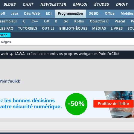
BLOGS
CHAT
NEWSLETTER
EMPLOI
ÉTUDES
DROIT
oft
Java
Dév. Web
EDI
Programmation
SGBD
Office
Mobiles
ssembleur
C
C++
C#
D
Go
Kotlin
Objective C
Pascal
Pe
LES FAQ
TUTORIELS
OUTILS
BIBLIOTHÈQUES
MÉDIAS
LIVRES
SO
ent !
Règles
 web
JAWA- créez facilement vos propres webgames Point'nClick
oint'nClick