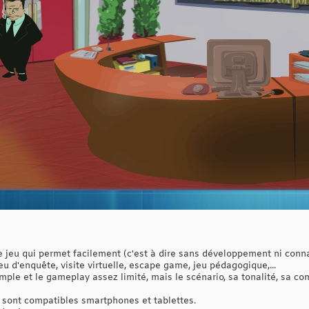
e jeu qui permet facilement (c'est à dire sans développement ni conn
jeu d'enquête, visite virtuelle, escape game, jeu pédagogique,...
imple et le gameplay assez limité, mais le scénario, sa tonalité, sa c
 sont compatibles smartphones et tablettes.