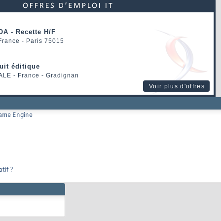
OA - Recette H/F
 France - Paris 75015
uit éditique
ALE
- France - Gradignan
Voir plus d'offres
Game Engine
tif ?