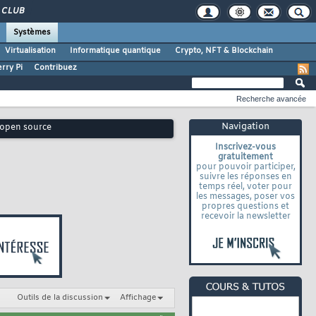
CLUB
Systèmes
Virtualisation
Informatique quantique
Crypto, NFT & Blockchain
rry Pi
Contribuez
Recherche avancée
Navigation
 open source
Inscrivez-vous
gratuitement
pour pouvoir participer,
suivre les réponses en
temps réel, voter pour
les messages, poser vos
propres questions et
recevoir la newsletter
Outils de la discussion
Affichage