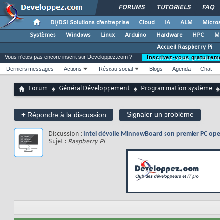
FORUMS
TUTORIELS
FAQ
DI/DSI Solutions d'entreprise
Cloud
IA
ALM
Micros
Systèmes
Windows
Linux
Arduino
Hardware
HPC
M
Accueil Raspberry Pi
Vous n'êtes pas encore inscrit sur Developpez.com ?
Inscrivez-vous gratuitem
Derniers messages
Actions
Réseau social
Blogs
Agenda
Chat
Forum
Général Développement
Programmation système
+
Signaler un problème
Répondre à la discussion
Discussion :
Intel dévoile MinnowBoard son premier PC op
Sujet :
Raspberry Pi