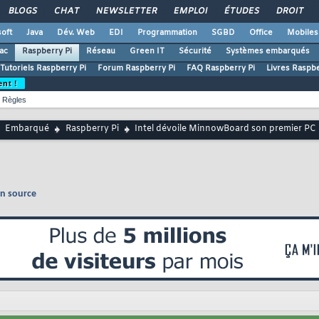
BLOGS
CHAT
NEWSLETTER
EMPLOI
ÉTUDES
DROIT
oft
Java
Dév. Web
EDI
Programmation
SGBD
Office
Mobiles
ac
Raspberry Pi
Réseau
Green IT
Sécurité
Systèmes embarqués
Tutoriels Raspberry Pi
Forum Raspberry Pi
FAQ Raspberry Pi
Livres Raspbe
ent !
Règles
Embarqué
Raspberry Pi
Intel dévoile MinnowBoard son premier PC
en source