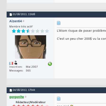
01/08/2013,
11h08
Aizen64
Membre très actif
L'Atom risque de poser problème
C'est un peu cher 200$ vu la conf
Inscrit en
Mai 2007
Messages
565
04/08/2013,
17h44
gorgonite
Rédacteur/Modérateur