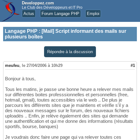
Developpez.com
Le Club des Développeurs et IT Pro
Actus
Forum Langage PHP
Emploi
Langage PHP
:
[Mail] Script informant des mails sur
plusieurs boîtes
Répondre à la discussion
meufeu
,
le 27/04/2006 à 10h29
#1
Bonjour à tous,
Tous les matins, je passe une bonne heure a relever mes mails
sur différentes boites professsionnelles et personnelles (free,
hotmail, gmail), toutes accessibles via le web .. De plus je
parcours les différents sites que je maintiens et vérifie s'il y a
des nouveaux messages sur le forum, des nouveaux fichiers
uploadés .. Enfin, je relève également des sites qui demande
une authentification et qui me donne des informations (résultats
sportifs, bourse, banques)
Je voudrais donc faire une page qui va relever toutes ces