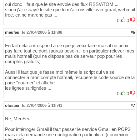
oui donc il faut que le site envoie des flux RSS/ATOM ...
sinon j'ai essayé le site que tu m'a conseillé avecgmail, webmail
free, ca ne marche pas ...
0
0
meufeu
,
le 27/04/2006 à 11h08
#6
En fait cela correspond à ce que je veux faire mais il ne peux
pas faire tout ce dont j'aurais besoin .. en particulier relever mes
mails hotmail (qui ne dispose pas de serveur pop pour les
comptes gratuits)
Aussi il faut que je fasse moi même le script qui va se
connecter a mon compte hotmail, récupère le code source de la
page "courrier" et affiche
les lignes surlignées ...
0
0
ofostier
,
le 27/04/2006 à 11h41
#7
Re, MeuFeu
Pour intérroger Gmail il faut passer le service Gmail en POP3,
mais cela demande une configuration particuliere (connexion
sécurisé)