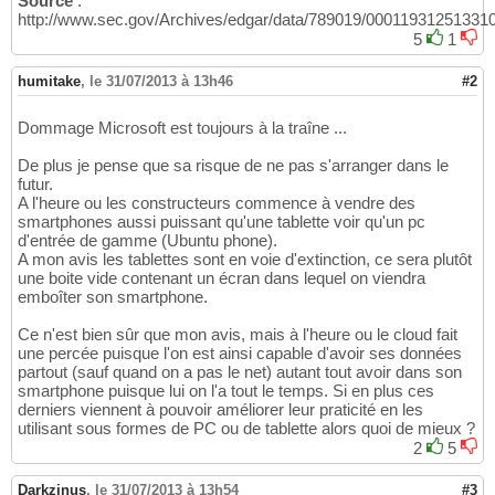
Source
:
http://www.sec.gov/Archives/edgar/data/789019/0001193125133
5
1
humitake
,
le 31/07/2013 à 13h46
#2
Dommage Microsoft est toujours à la traîne ...
De plus je pense que sa risque de ne pas s'arranger dans le
futur.
A l'heure ou les constructeurs commence à vendre des
smartphones aussi puissant qu'une tablette voir qu'un pc
d'entrée de gamme (Ubuntu phone).
A mon avis les tablettes sont en voie d'extinction, ce sera plutôt
une boite vide contenant un écran dans lequel on viendra
emboîter son smartphone.
Ce n'est bien sûr que mon avis, mais à l'heure ou le cloud fait
une percée puisque l'on est ainsi capable d'avoir ses données
partout (sauf quand on a pas le net) autant tout avoir dans son
smartphone puisque lui on l'a tout le temps. Si en plus ces
derniers viennent à pouvoir améliorer leur praticité en les
utilisant sous formes de PC ou de tablette alors quoi de mieux ?
2
5
Darkzinus
,
le 31/07/2013 à 13h54
#3