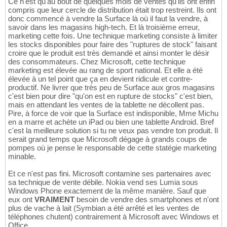
Ce n'est qu'au bout de quelques mois de ventes qu'ils ont enfin
compris que leur cercle de distribution était trop restreint. Ils ont
donc commencé à vendre la Surface là où il faut la vendre, à
savoir dans les magasins high-tech. Et là troisième erreur,
marketing cette fois. Une technique marketing consiste à limiter
les stocks disponibles pour faire des "ruptures de stock" faisant
croire que le produit est très demandé et ainsi monter le désir
des consommateurs. Chez Microsoft, cette technique
marketing est élevée au rang de sport national. Et elle a été
élevée à un tel point que ça en devient ridicule et contre-
productif. Ne livrer que très peu de Surface aux gros magasins
c'est bien pour dire "qu'on est en rupture de stocks" c'est bien,
mais en attendant les ventes de la tablette ne décollent pas.
Pire, à force de voir que la Surface est indisponible, Mme Michu
en a marre et achète un iPad ou bien une tablette Android. Bref
c'est la meilleure solution si tu ne veux pas vendre ton produit. Il
serait grand temps que Microsoft dégage à grands coups de
pompes où je pense le responsable de cette statégie marketing
minable.
Et ce n'est pas fini. Microsoft contamine ses partenaires avec
sa technique de vente débile. Nokia vend ses Lumia sous
Windows Phone exactement de la même manière. Sauf que
eux ont
VRAIMENT
besoin de vendre des smartphones et n'ont
plus de vache à lait (Symbian a été arrêté et les ventes de
téléphones chutent) contrairement à Microsoft avec Windows et
Office.