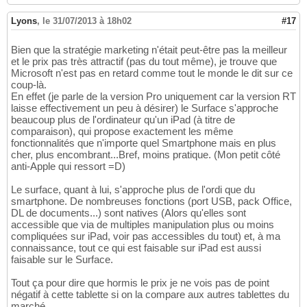
Lyons
,
le 31/07/2013 à 18h02
#17
Bien que la stratégie marketing n'était peut-être pas la meilleur
et le prix pas très attractif (pas du tout même), je trouve que
Microsoft n'est pas en retard comme tout le monde le dit sur ce
coup-là.
En effet (je parle de la version Pro uniquement car la version RT
laisse effectivement un peu à désirer) le Surface s'approche
beaucoup plus de l'ordinateur qu'un iPad (à titre de
comparaison), qui propose exactement les même
fonctionnalités que n'importe quel Smartphone mais en plus
cher, plus encombrant...Bref, moins pratique. (Mon petit côté
anti-Apple qui ressort =D)
Le surface, quant à lui, s'approche plus de l'ordi que du
smartphone. De nombreuses fonctions (port USB, pack Office,
DL de documents...) sont natives (Alors qu'elles sont
accessible que via de multiples manipulation plus ou moins
compliquées sur iPad, voir pas accessibles du tout) et, à ma
connaissance, tout ce qui est faisable sur iPad est aussi
faisable sur le Surface.
Tout ça pour dire que hormis le prix je ne vois pas de point
négatif à cette tablette si on la compare aux autres tablettes du
marché.