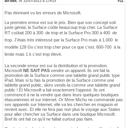
air-dex
,
le 31/07/2013 à 17h15
#11
Pas étonnant vu les erreurs de Microsoft.
La première erreur est sur le prix. Bien que son concept soit
juste génial, la Surface coûte beaucoup trop cher. La Surface
RT coûtait 200 à 300  de trop et la Surface Pro 300 à 400  de
trop. J'étais très intéressé par la Surface Pro mais à 1.000  le
modèle 128 Go c'est trop cher pour ce que c'est. 600-700  à la
limite mais 1 k c'est trop élevé.
La seconde erreur est sur la distribution et la promotion.
Microsoft
NE SAIT PAS
vendre un appareil. Ils ont fait la
promotion de la Surface comme une tablette grand public type
iPad. Mais si tu fais la promotion de la Surface comme une
tablette grand public, alors vends-la comme une tablette grand
public ! Et Microsoft a fait exactement l'opposé. Ils ont
commencé à ne la vendre que dans leurs quelques boutiques
étasuniennes et sur Internet. Or Mme Michu ne commande pas
ses appareils sur Internet, elle va les chercher en magasin et
revient avec. Et elle ne fera pas non plus le voyage aux States
pour aller chercher sa Surface dans une boutique Microsoft.
Bref ils ont fait ce qu'il ne fallait surtout pas faire.