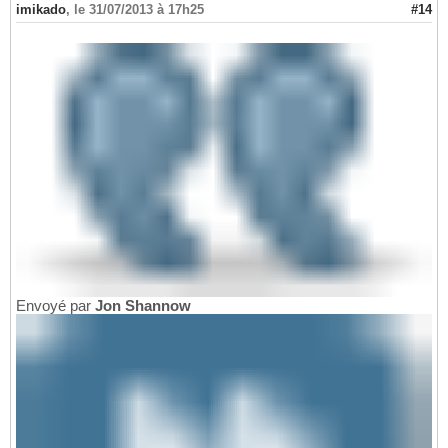
imikado
,
le 31/07/2013 à 17h25
#14
Envoyé par
Jon Shannow