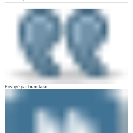
Envoyé par
humitake