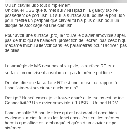
Ou un clavier usb tout simplement
Un clavier USB que tu met sur? Ni l'ipad ni la galaxy tab ne
possèdent de port usb. Et sur la surface si tu bouffe le port usb
pour mettre un périphérique clavier tu n'a plus d'usb pour un
disque de stockage ou une clef usb.
Pour avoir une surface (pro) je trouve le clavier amovible super,
pas de truc qui se baladent, protection de l'écran, pas besoin qu
madame michu aille voir dans les paramètres pour l'activer, pas
de piles.
La stratégie de MS nest pas si stupide, la surface RT et la
surface pro ne visent absolument pas le même publique.
De plus dire que la surface RT est une bouse par rapport à
l'ipad j'aimerai savoir sur quels points?
Design? Honnêtement je le trouve épuré et le matos est solide.
Connectivité? Un clavier amovible + 1 USB + Un port HDMI
Fonctionnalité? A part le store qui est naissant et donc bien
évidement moins fournis les fonctionnalités sont les mêmes,
hormis que office est embarqué et qu'on à un clavier dispo
aisément.