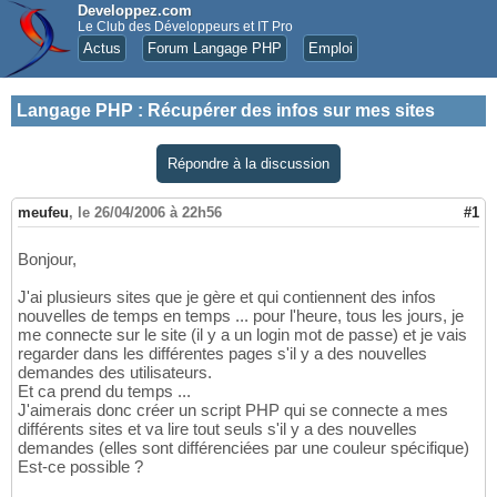
Developpez.com
Le Club des Développeurs et IT Pro
Actus
Forum Langage PHP
Emploi
Langage PHP
:
Récupérer des infos sur mes sites
Répondre à la discussion
meufeu
,
le 26/04/2006 à 22h56
#1
Bonjour,
J'ai plusieurs sites que je gère et qui contiennent des infos
nouvelles de temps en temps ... pour l'heure, tous les jours, je
me connecte sur le site (il y a un login mot de passe) et je vais
regarder dans les différentes pages s'il y a des nouvelles
demandes des utilisateurs.
Et ca prend du temps ...
J'aimerais donc créer un script PHP qui se connecte a mes
différents sites et va lire tout seuls s'il y a des nouvelles
demandes (elles sont différenciées par une couleur spécifique)
Est-ce possible ?