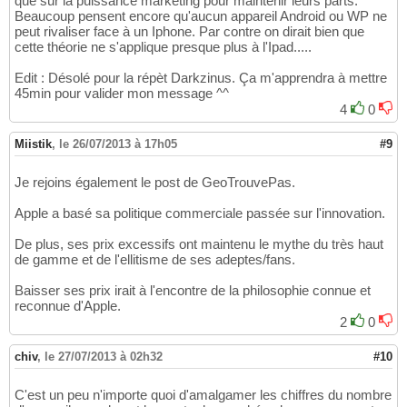
que sur la puissance marketing pour maintenir leurs parts.
Beaucoup pensent encore qu'aucun appareil Android ou WP ne
peut rivaliser face à un Iphone. Par contre on dirait bien que
cette théorie ne s'applique presque plus à l'Ipad.....
Edit : Désolé pour la répèt Darkzinus. Ça m'apprendra à mettre
45min pour valider mon message ^^
4
0
Miistik
,
le 26/07/2013 à 17h05
#9
Je rejoins également le post de GeoTrouvePas.
Apple a basé sa politique commerciale passée sur l'innovation.
De plus, ses prix excessifs ont maintenu le mythe du très haut
de gamme et de l'ellitisme de ses adeptes/fans.
Baisser ses prix irait à l'encontre de la philosophie connue et
reconnue d'Apple.
2
0
chiv
,
le 27/07/2013 à 02h32
#10
C'est un peu n'importe quoi d'amalgamer les chiffres du nombre