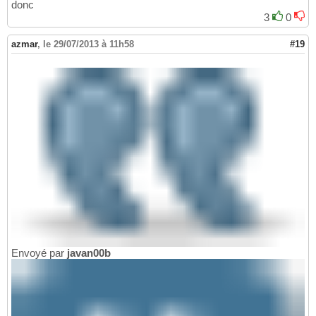
donc
3
0
azmar
,
le 29/07/2013 à 11h58
#19
Envoyé par
javan00b