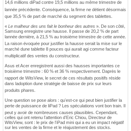
14,6 millions diPad contre 19,5 millions au même trimestre de
lannée précédente. Conséquence, la firme ne détient désormais
que 35,5 % de part de marché du segment des tablettes.
«
Le malheur des uns fait le bonheur des autres
». De son côté,
Samsung enregistre une hausse. Il passe de 20,2 % de part
lannée dernière, à 21,5 % au troisième trimestre de cette année.
La raison évoquée pour justifier la hausse serait la mise sur le
marché dune tablette 8 pouces qui aurait agi comme facteur
multiplicatif des ventes du constructeur.
Asus et Acer enregistrent aussi des hausses importantes ce
troisième trimestre : 60 % et 36 % respectivement. Daprès le
rapport de WitsView, le secret de ces résultats positifs réside
dans ladoption dune stratégie de baisse de prix sur leurs
produits phares.
Une question se pose alors : qu'est-ce qui peut bien justifier la
perte de puissance de liPad ? Les spéculations vont bon train. Il
peut y avoir de nombreuses causes plausibles. Cependant,
celles qui ont retenu l'attention d'Eric Chiou, Directeur de
WitsView, sont : le prix de l'iPad mini qui a eu un impact négatif
sur les ventes de la firme et le réajustement des stocks.