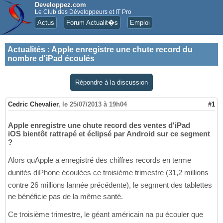
Developpez.com
Le Club des Développeurs et IT Pro
Actus
Forum Actualit�s
Emploi
Actualités
:
Apple enregistre une chute record du
nombre d'iPad écoulés
Répondre à la discussion
Cedric Chevalier
,
le 25/07/2013 à 19h04
#1
Apple enregistre une chute record des ventes d'iPad
iOS bientôt rattrapé et éclipsé par Android sur ce segment
?
Alors quApple a enregistré des chiffres records en terme
dunités diPhone écoulées ce troisième trimestre (31,2 millions
contre 26 millions lannée précédente), le segment des tablettes
ne bénéficie pas de la même santé.
Ce troisième trimestre, le géant américain na pu écouler que