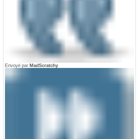
Envoyé par
MadScratchy