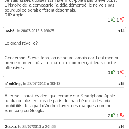
Je suis assez dubitatif sur l'avenir d'Apple sans Steve Jobs.
L'histoire de la compagnie l'a déjà démontré, je ne vois pas
pourquoi ce serait différent désormais.
RIP Apple.
1
1
Invité
,
le 28/07/2013 à 09h25
#14
Le grand réveille?
Concernant Steve Jobs, on ne saura jamais car il est mort au
meme moment où la concurrence commençait leurs contre-
offensives.
0
0
s4mk1ng
,
le 28/07/2013 à 10h13
#15
A terme il parait évident que comme sur Smartphone Apple
perdra de plus en plus de parts de marché dut à des prix
prohibitifs de la part d'Android avec des marques comme
Samsung ou Google...
2
1
Gecko
,
le 28/07/2013 à 20h36
#16