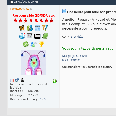
23/07/2013,
00h45
LittleWhite
Une heure pour faire son propre
Responsable 2D/3D/Jeux
Aurélien Regard (Arkedo) et Pip
mais complet. Si vous n'avez au
nécessite aucun prérequis.
Voir
la vidéo
.
Vous souhaitez participer à la rub
Ma page sur DVP
Mon Portfolio
Qui connaît l'erreur, connaît la solution.
Ingénieur développement
logiciels
Inscrit en
Mai 2008
Messages
27 259
Billets dans le blog
176