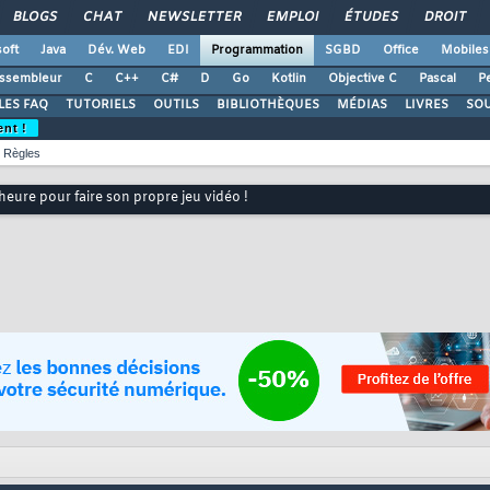
BLOGS
CHAT
NEWSLETTER
EMPLOI
ÉTUDES
DROIT
oft
Java
Dév. Web
EDI
Programmation
SGBD
Office
Mobiles
ssembleur
C
C++
C#
D
Go
Kotlin
Objective C
Pascal
Pe
LES FAQ
TUTORIELS
OUTILS
BIBLIOTHÈQUES
MÉDIAS
LIVRES
SO
ent !
Règles
heure pour faire son propre jeu vidéo !