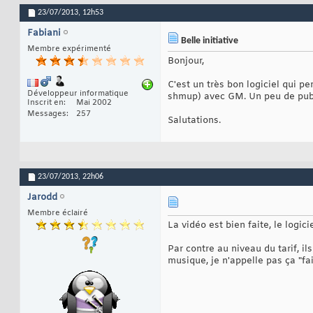
23/07/2013,
12h53
Fabiani
Belle initiative
Membre expérimenté
Bonjour,
C'est un très bon logiciel qui p
Développeur informatique
shmup) avec GM. Un peu de pub po
Inscrit en
Mai 2002
Messages
257
Salutations.
23/07/2013,
22h06
Jarodd
Membre éclairé
La vidéo est bien faite, le logic
Par contre au niveau du tarif, il
musique, je n'appelle pas ça "fai