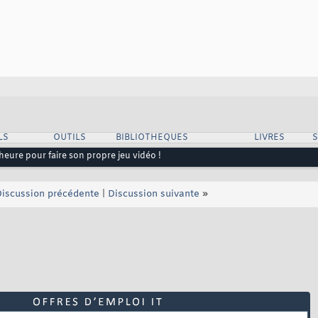
LS
OUTILS
BIBLIOTHEQUES
LIVRES
heure pour faire son propre jeu vidéo !
iscussion précédente
|
Discussion suivante
»