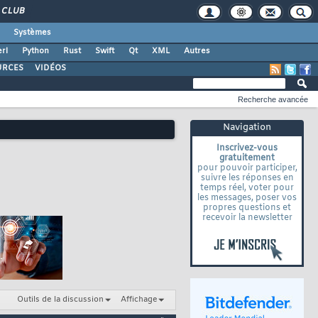
CLUB
Systèmes
rl
Python
Rust
Swift
Qt
XML
Autres
URCES
VIDÉOS
Recherche avancée
Navigation
Inscrivez-vous
gratuitement
pour pouvoir participer,
suivre les réponses en
temps réel, voter pour
les messages, poser vos
propres questions et
recevoir la newsletter
Outils de la discussion
Affichage