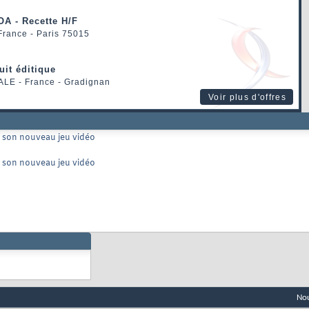
OA - Recette H/F
 France - Paris 75015
uit éditique
ALE
- France - Gradignan
Voir plus d'offres
r son nouveau jeu vidéo
r son nouveau jeu vidéo
Nou