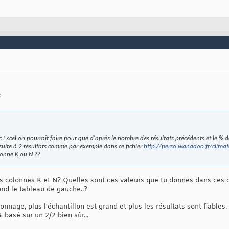
:
Excel on pourrait faire pour que d'après le nombre des résultats précédents et le % de
 suite à 2 résultats comme par exemple dans ce fichier
http://perso.wanadoo.fr/climat
olonne K ou N ??
les colonnes K et N? Quelles sont ces valeurs que tu donnes dans ces 
nd le tableau de gauche..?
nnage, plus l'échantillon est grand et plus les résultats sont fiables.
basé sur un 2/2 bien sûr...