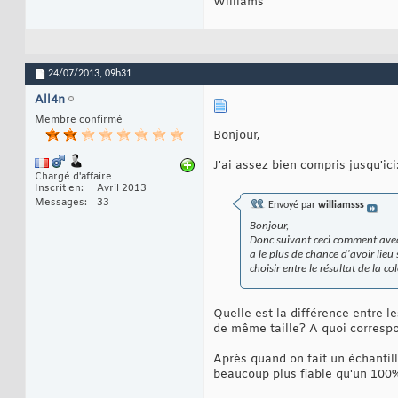
Williams
24/07/2013,
09h31
All4n
Membre confirmé
Bonjour,
J'ai assez bien compris jusqu'ici
Chargé d'affaire
Inscrit en
Avril 2013
Messages
33
Envoyé par
williamsss
Bonjour,
Donc suivant ceci comment avec 
a le plus de chance d'avoir lieu
choisir entre le résultat de la c
Quelle est la différence entre 
de même taille? A quoi correspo
Après quand on fait un échantillo
beaucoup plus fiable qu'un 100% 