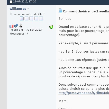
22/07/2013,
17h20
williamsss
Comment choisir entre 2 résultat
Nouveau membre du Club
Bonjour,
Quand on se base sur un % le 
Inscrit en
Juillet 2013
mais pour le 1er pourcentage on
Messages
7
pourcentage).
Par exemple, si sur 2 personnes
- au 1er 2 réponses justes sur 
- au 2ème 150 réponses justes s
Alors on pourrait dire que sur u
un pourcentage supérieur à la 2
nombre de réponses bien plus f
Donc suivant ceci comment avec 
puisse choisir ce qui a le plus 
http://perso.wanadoo.fr/climato
Merci