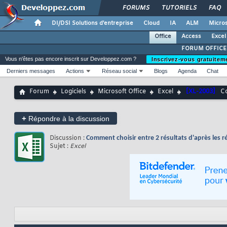
FORUMS
TUTORIELS
FAQ
DI/DSI Solutions d'entreprise
Cloud
IA
ALM
Micros
Office
Access
Excel
FORUM OFFICE
Vous n'êtes pas encore inscrit sur Developpez.com ?
Inscrivez-vous gratuitem
Derniers messages
Actions
Réseau social
Blogs
Agenda
Chat
Forum
Logiciels
Microsoft Office
Excel
[XL-2003]
Co
+
Répondre à la discussion
Discussion :
Comment choisir entre 2 résultats d'après les r
Sujet :
Excel