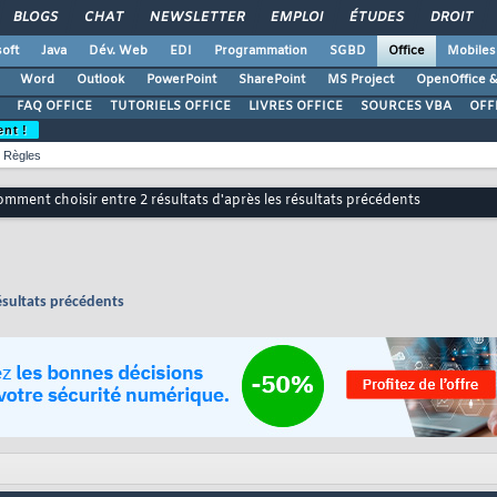
BLOGS
CHAT
NEWSLETTER
EMPLOI
ÉTUDES
DROIT
oft
Java
Dév. Web
EDI
Programmation
SGBD
Office
Mobiles
Word
Outlook
PowerPoint
SharePoint
MS Project
OpenOffice &
FAQ OFFICE
TUTORIELS OFFICE
LIVRES OFFICE
SOURCES VBA
OFF
ent !
Règles
mment choisir entre 2 résultats d'après les résultats précédents
ésultats précédents