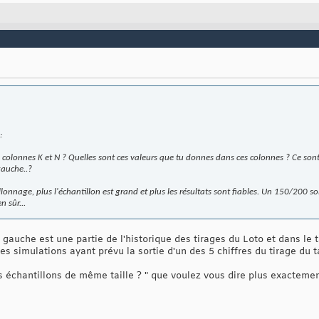
:
es colonnes K et N ? Quelles sont ces valeurs que tu donnes dans ces colonnes ? Ce son
gauche..?
onnage, plus l'échantillon est grand et plus les résultats sont fiables. Un 150/200 soi
 sûr...
gauche est une partie de l'historique des tirages du Loto et dans le 
tes simulations ayant prévu la sortie d'un des 5 chiffres du tirage du
s échantillons de même taille ? " que voulez vous dire plus exactemen