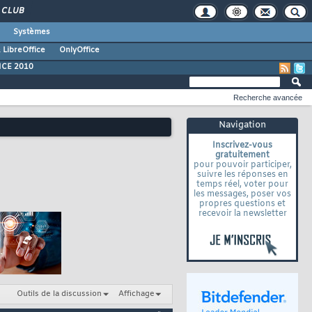
CLUB
Systèmes
 LibreOffice
OnlyOffice
ICE 2010
Recherche avancée
Navigation
Inscrivez-vous
gratuitement
pour pouvoir participer,
suivre les réponses en
temps réel, voter pour
les messages, poser vos
propres questions et
recevoir la newsletter
Outils de la discussion
Affichage