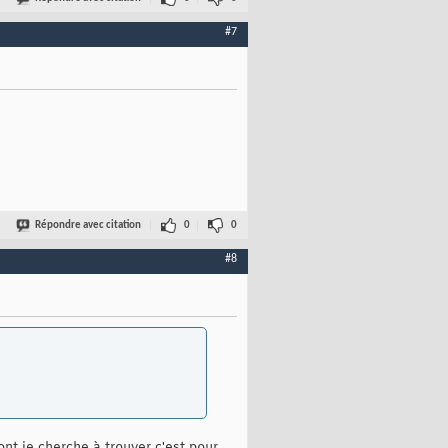
#7
Répondre avec citation
0
0
#8
nt je cherche à trouver c'est pour