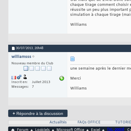
chaque tirage comment choisir en
réussite un peu plus important 
simulation à chaque tirage (mais
Williams
30/07/2013,
20h48
williamsss
Nouveau membre du Club
une semaine après le dernier me
Merci
Inscrit en
Juillet 2013
Messages
7
Williams
+
Répondre à la discussion
Actualités
FAQs OFFICE
TUTORIE
Forum
Logiciels
Microsoft Office
Excel
[XL-2003]
Co