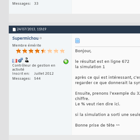
Messages
33
24/07/2013,
11h19
Supermichou
Membre émérite
Bonjour,
le résultat est en ligne 672
Contrôleur de gestion en
la simulation 1
activité
Inscrit en
Juillet 2012
après ce qui est intéressant, c'
Messages
544
regarder ce que donnerait la sy
Ensuite, prenons l'exemple du 32
chiffre.
Le % veut rien dire ici.
si la simulation a sorti une seul
Bonne prise de tête ^^