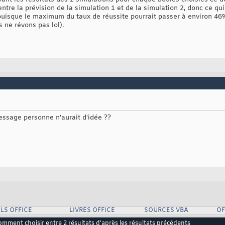
tre la prévision de la simulation 1 et de la simulation 2, donc ce qui
puisque le maximum du taux de réussite pourrait passer à environ 46%,
 ne révons pas lol).
ssage personne n'aurait d'idée ??
LS OFFICE
LIVRES OFFICE
SOURCES VBA
OF
mment choisir entre 2 résultats d'après les résultats précédents