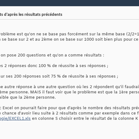
s d'après les résultats précédents
problème est qu'on ne se base pas forcément sur la même base (2/
 se base sur 2 et au 2ème on se base sur 1000 soit bien plus pour ce
 on pose 200 questions et qu'on a comme résultats :
ses 2 réponses donc 100 % de réussite à ses réponses ;
ur ses 200 réponses soit 75 % de réussite à ses réponses ;
ne autre réponse à une autre question où les 2 répondent qu'il faudrai
ème personne. MAIS il faut voir que le problème est que la 1ère per
aible que la 2ème personne.
Excel on pourrait faire pour que d'après le nombre des résultats pré
de chance d'avoir lieu suite à 2 résultats comme par exemple dans ce f
logie/EXCEL1.xls
en colonne S choisir entre le résultat de la colonne K