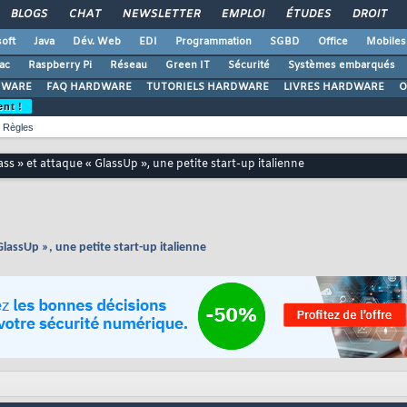
BLOGS
CHAT
NEWSLETTER
EMPLOI
ÉTUDES
DROIT
oft
Java
Dév. Web
EDI
Programmation
SGBD
Office
Mobiles
ac
Raspberry Pi
Réseau
Green IT
Sécurité
Systèmes embarqués
DWARE
FAQ HARDWARE
TUTORIELS HARDWARE
LIVRES HARDWARE
O
ent !
Règles
ss » et attaque « GlassUp », une petite start-up italienne
lassUp », une petite start-up italienne