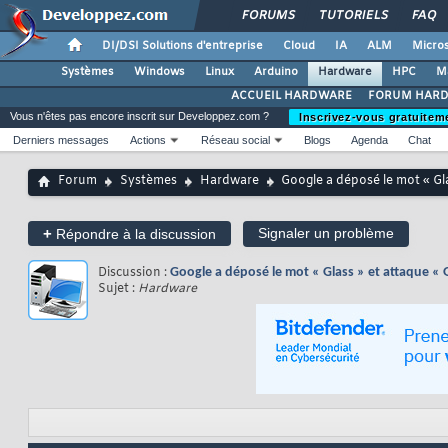
FORUMS
TUTORIELS
FAQ
DI/DSI Solutions d'entreprise
Cloud
IA
ALM
Micros
Systèmes
Windows
Linux
Arduino
Hardware
HPC
M
ACCUEIL HARDWARE
FORUM HAR
Vous n'êtes pas encore inscrit sur Developpez.com ?
Inscrivez-vous gratuitem
Derniers messages
Actions
Réseau social
Blogs
Agenda
Chat
Forum
Systèmes
Hardware
Google a déposé le mot « Gla
+
Signaler un problème
Répondre à la discussion
Discussion :
Google a déposé le mot « Glass » et attaque « G
Sujet :
Hardware