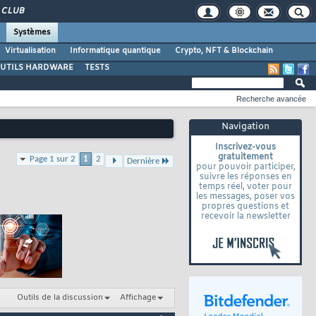
CLUB
Systèmes
Virtualisation
Informatique quantique
Crypto, NFT & Blockchain
UTILS HARDWARE
TESTS
Recherche avancée
Navigation
Inscrivez-vous
gratuitement
Page 1 sur 2
1
2
Dernière
pour pouvoir participer,
suivre les réponses en
temps réel, voter pour
les messages, poser vos
propres questions et
recevoir la newsletter
Outils de la discussion
Affichage