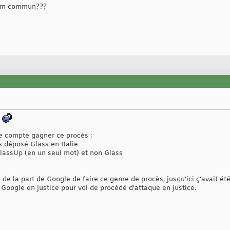
nom commun???
?
 compte gagner ce procès :
s déposé Glass en Italie
lassUp (en un seul mot) et non Glass
de la part de Google de faire ce genre de procès, jusqu'ici ç'avait été 
s Google en justice pour vol de procédé d'attaque en justice.