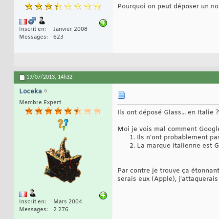
Pourquoi on peut déposer un 
Inscrit en
Janvier 2008
Messages
623
19/07/2013,
14h32
Loceka
Membre Expert
Ils ont déposé Glass... en Italie 
Moi je vois mal comment Google
Ils n'ont probablement pa
La marque italienne est G
Par contre je trouve ça étonnant 
serais eux (Apple), j'attaquerai
Inscrit en
Mars 2004
Messages
2 276