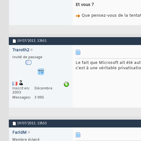
Et vous ?
Que pensez-vous de la tentat
19/07/2013,
13h51
Traroth2
Invité de passage
Le fait que Microsoft ait été a
c'est à une véritable privatisat
Inscrit en
Décembre
2003
Messages
3 995
19/07/2013,
13h53
FaridM
Membre éclairé