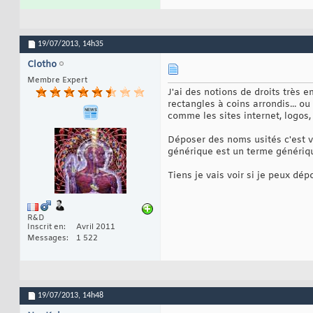
19/07/2013,
14h35
Clotho
Membre Expert
J'ai des notions de droits très
rectangles à coins arrondis... o
comme les sites internet, logos,
Déposer des noms usités c'est v
générique est un terme générique
Tiens je vais voir si je peux dé
R&D
Inscrit en
Avril 2011
Messages
1 522
19/07/2013,
14h48