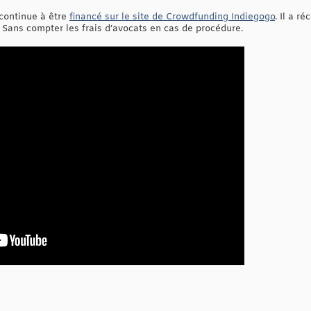
 continue à être
financé sur le site de Crowdfunding Indiegogo
. Il a r
 Sans compter les frais d’avocats en cas de procédure.