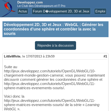
Developpez.com
Le Club des Développeurs et IT Pro
Actus
Forum D�veloppement 2D, 3D et Jeux
Emploi
Développement 2D, 3D et Jeux
:
WebGL : Générer les
coordonnées d'une sphère et contrôler la avec la
souris
Répondre à la discussion
LittleWhite
,
le 17/07/2013 à 23h59
#1
Suite au
http://jeux.developpez.com/tutoriels/OpenGL/WebGL/10-
chargement-monde-gestion-camera/, vous pouvez maintenant
découvrir comment générer les coordonnées d'une sphère et
http://jeux.developpez.com/tutoriels/OpenGL/WebGL/11-
sphere-matrices-evenements-souris/.
Voici donc la
http://jeux.developpez.com/tutoriels/OpenGL/WebGL/11-
sphere-matrices-evenements-souris/ de la série «
Learning
WebGL
».