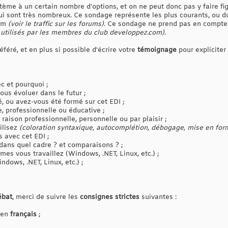
tème à un certain nombre d'options, et on ne peut donc pas y faire fi
ui sont très nombreux. Ce sondage représente les plus courants, ou du
com
(voir le traffic sur les forums).
Ce sondage ne prend pas en compte c
utilisés par les membres du club developpez.com).
féré, et en plus si possible d'écrire votre
témoignage
pour expliciter 
c et pourquoi ;
ous évoluer dans le futur ;
 ou avez-vous été formé sur cet EDI ;
e, professionnelle ou éducative ;
 raison professionnelle, personnelle ou par plaisir ;
tilisez
(coloration syntaxique, autocomplétion, débogage, mise en form
s avec cet EDI ;
? dans quel cadre ? et comparaisons ? ;
mes vous travaillez (Windows, .NET, Linux, etc.) ;
dows, .NET, Linux, etc.) ;
ébat
, merci de suivre les
consignes strictes
suivantes :
e en
français
;