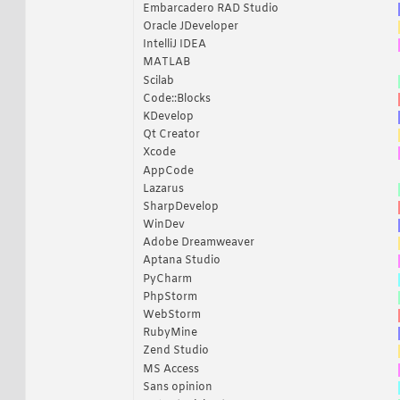
Embarcadero RAD Studio
Oracle JDeveloper
IntelliJ IDEA
MATLAB
Scilab
Code::Blocks
KDevelop
Qt Creator
Xcode
AppCode
Lazarus
SharpDevelop
WinDev
Adobe Dreamweaver
Aptana Studio
PyCharm
PhpStorm
WebStorm
RubyMine
Zend Studio
MS Access
Sans opinion