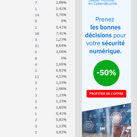
2,88%
7
0,41%
1
5,76%
14
0%
0
0,41%
1
7,41%
18
1,23%
3
8,64%
21
2,06%
5
0%
0
1,65%
4
0,82%
2
4,53%
11
1,23%
3
2,88%
7
1,23%
3
1,23%
3
1,65%
4
0,41%
1
0,82%
2
1,23%
3
0,82%
2