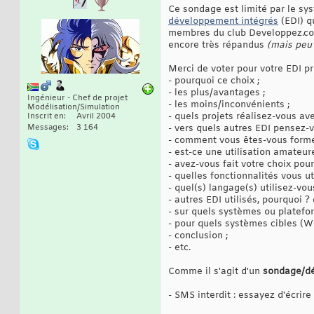
Ce sondage est limité par le sys
développement intégrés
(EDI) q
membres du club Developpez.
encore très répandus
(mais peu 
Merci de voter pour votre EDI pré
- pourquoi ce choix ;
- les plus/avantages ;
Ingénieur - Chef de projet
- les moins/inconvénients ;
Modélisation/Simulation
- quels projets réalisez-vous ave
Inscrit en
Avril 2004
Messages
3 164
- vers quels autres EDI pensez-v
- comment vous êtes-vous formé,
- est-ce une utilisation amateur
- avez-vous fait votre choix pour
- quelles fonctionnalités vous u
- quel(s) langage(s) utilisez-vou
- autres EDI utilisés, pourquoi 
- sur quels systèmes ou platefor
- pour quels systèmes cibles (Win
- conclusion ;
- etc.
Comme il s'agit d'un
sondage/d
- SMS interdit : essayez d'écrir