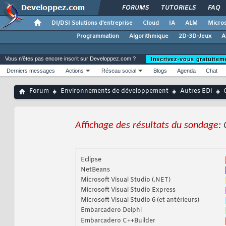
FORUMS
TUTORIELS
FAQ
DI/DSI Solutions d'entreprise
Cloud
IA
ALM
Micros
Programmation
Algorithmique
2D-3D-Jeux
A
Vous n'êtes pas encore inscrit sur Developpez.com ?
Inscrivez-vous gratuitem
Derniers messages
Actions
Réseau social
Blogs
Agenda
Chat
Forum
Environnements de développement
Autres EDI
Affichage des résultats du sondage:
Eclipse
NetBeans
Microsoft Visual Studio (.NET)
Microsoft Visual Studio Express
Microsoft Visual Studio 6 (et antérieurs)
Embarcadero Delphi
Embarcadero C++Builder