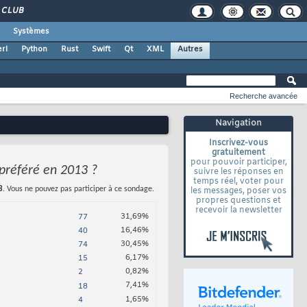
CLUB
Systèmes
rl
Python
Rust
Swift
Qt
XML
Autres
Recherche avancée
Navigation
Inscrivez-vous
gratuitement
pour pouvoir participer,
préféré en 2013 ?
suivre les réponses en
temps réel, voter pour
3
. Vous ne pouvez pas participer à ce sondage.
les messages, poser vos
propres questions et
recevoir la newsletter
31,69%
77
16,46%
40
30,45%
74
6,17%
15
0,82%
2
7,41%
18
1,65%
4