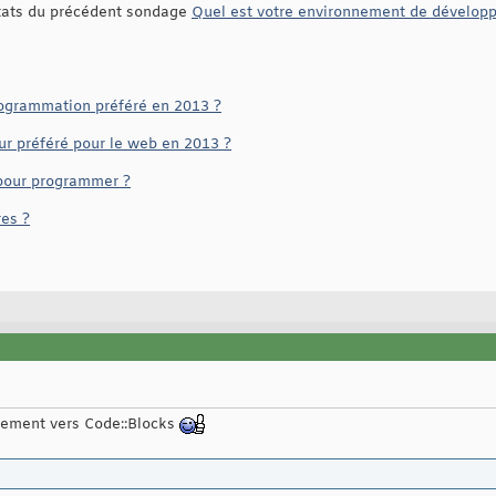
ltats du précédent sondage
Quel est votre environnement de développ
rogrammation préféré en 2013 ?
ur préféré pour le web en 2013 ?
 pour programmer ?
res ?
llement vers Code::Blocks