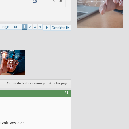
6,58%
16
Page 1 sur 4
1
2
3
4
Dernière
Outils de la discussion
Affichage
#1
voir vos avis.