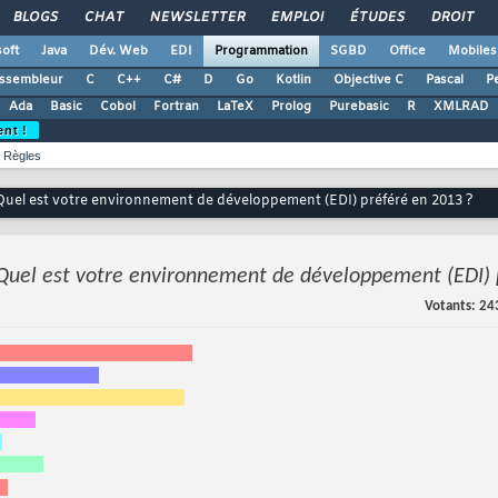
BLOGS
CHAT
NEWSLETTER
EMPLOI
ÉTUDES
DROIT
oft
Java
Dév. Web
EDI
Programmation
SGBD
Office
Mobiles
ssembleur
C
C++
C#
D
Go
Kotlin
Objective C
Pascal
Pe
Ada
Basic
Cobol
Fortran
LaTeX
Prolog
Purebasic
R
XMLRAD
ent !
Règles
Quel est votre environnement de développement (EDI) préféré en 2013 ?
Quel est votre environnement de développement (EDI) 
Votants
24