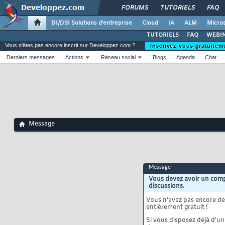
FORUMS
TUTORIELS
FAQ
DI/DSI Solutions d'entreprise
Cloud
IA
ALM
Micros
TUTORIELS
FAQ
WEBIN
Vous n'êtes pas encore inscrit sur Developpez.com ?
Inscrivez-vous gratuitem
Derniers messages
Actions
Réseau social
Blogs
Agenda
Chat
Message
Message
Vous devez avoir un comp
discussions.
Vous n'avez pas encore d
entièrement gratuit !
Si vous disposez déjà d'un 