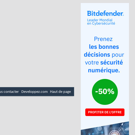
s contacter
Developpez.com
Haut de page