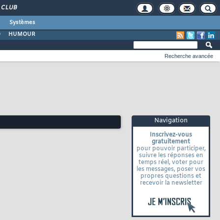
CLUB
Systèmes
O
HUMOUR
Recherche avancée
Navigation
Inscrivez-vous
gratuitement
pour pouvoir participer,
suivre les réponses en
temps réel, voter pour
les messages, poser vos
propres questions et
recevoir la newsletter