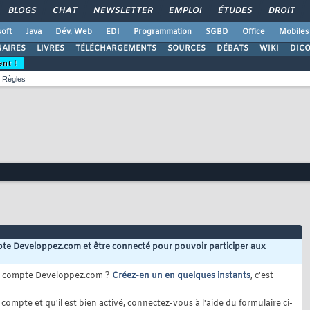
BLOGS
CHAT
NEWSLETTER
EMPLOI
ÉTUDES
DROIT
oft
Java
Dév. Web
EDI
Programmation
SGBD
Office
Mobiles
AIRES
LIVRES
TÉLÉCHARGEMENTS
SOURCES
DÉBATS
WIKI
DIC
ent !
Règles
te Developpez.com et être connecté pour pouvoir participer aux
e compte Developpez.com ?
Créez-en un en quelques instants
, c'est
compte et qu'il est bien activé, connectez-vous à l'aide du formulaire ci-