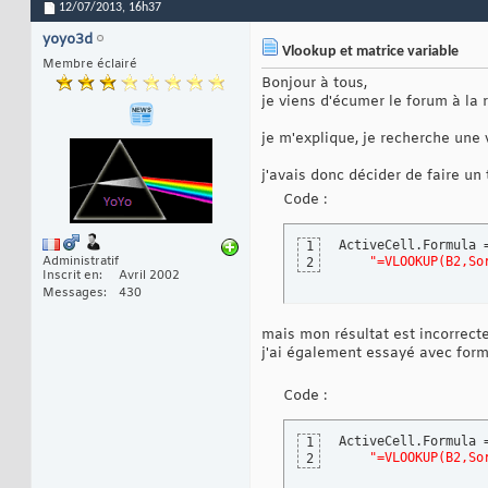
12/07/2013,
16h37
yoyo3d
Vlookup et matrice variable
Membre éclairé
Bonjour à tous,
je viens d'écumer le forum à la 
je m'explique, je recherche une 
j'avais donc décider de faire un
Code :
ActiveCell.Formula =
1
Administratif
"=VLOOKUP(B2,So
2
Inscrit en
Avril 2002
Messages
430
mais mon résultat est incorrec
j'ai également essayé avec form
Code :
ActiveCell.Formula =
1
"=VLOOKUP(B2,So
2