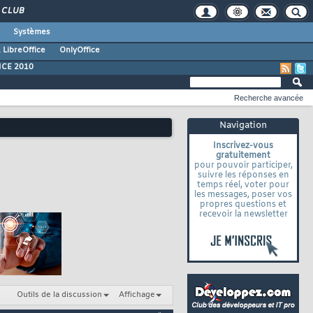
CLUB
Systèmes
 LibreOffice
OnlyOffice
ICE 2010
Recherche avancée
Navigation
Inscrivez-vous
gratuitement
pour pouvoir participer,
suivre les réponses en
temps réel, voter pour
les messages, poser vos
propres questions et
recevoir la newsletter
Outils de la discussion
Affichage