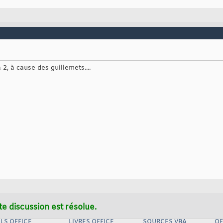
 2, à cause des guillemets....
te discussion est résolue.
LS OFFICE
LIVRES OFFICE
SOURCES VBA
OF