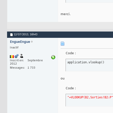
merci.
12/07/2013,
16h43
EngueEngue
Inactif
Code :
Inscrit en
Septembre
application.vlookup
(
)
2012
Messages
1 733
ou
Code :
"=VLOOKUP(B2,Sorties!B2:P