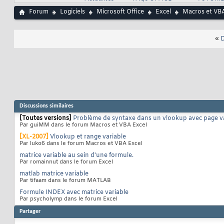
Forum
Logiciels
Microsoft Office
Excel
Macros et VBA
«
D
Discussions similaires
[Toutes versions]
Problème de syntaxe dans un vlookup avec page v
Par guiMM dans le forum Macros et VBA Excel
[XL-2007]
Vlookup et range variable
Par luko6 dans le forum Macros et VBA Excel
matrice variable au sein d'une formule.
Par romainnut dans le forum Excel
matlab matrice variable
Par tifaam dans le forum MATLAB
Formule INDEX avec matrice variable
Par psycholymp dans le forum Excel
Partager