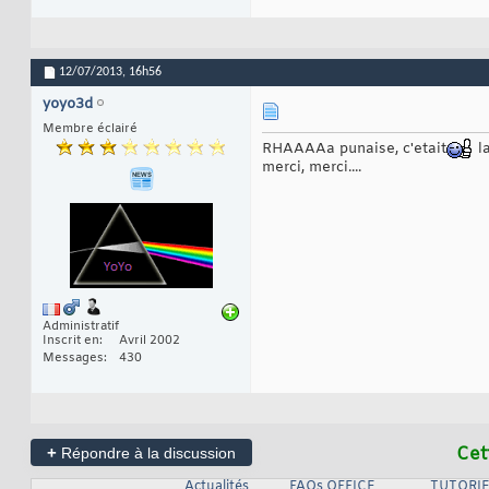
12/07/2013,
16h56
yoyo3d
Membre éclairé
RHAAAAa punaise, c'etait
la
merci, merci....
Administratif
Inscrit en
Avril 2002
Messages
430
+
Cet
Répondre à la discussion
Actualités
FAQs OFFICE
TUTORIE