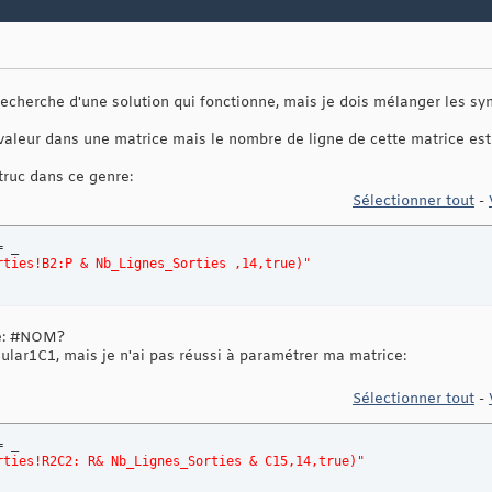
recherche d'une solution qui fonctionne, mais je dois mélanger les sy
valeur dans une matrice mais le nombre de ligne de cette matrice est 
 truc dans ce genre:
Sélectionner tout
-
 _

rties!B2:P & Nb_Lignes_Sorties ,14,true)"
te: #NOM?
ular1C1, mais je n'ai pas réussi à paramétrer ma matrice:
Sélectionner tout
-
 _

rties!R2C2: R& Nb_Lignes_Sorties & C15,14,true)"