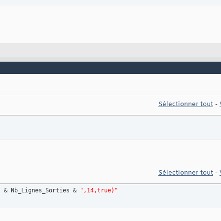
Sélectionner tout
-
Sélectionner tout
-
"
 & Nb_Lignes_Sorties & 
",14,true)"