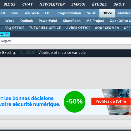
BLOGS
CHAT
NEWSLETTER
EMPLOI
ÉTUDES
DROIT
oft
Java
Dév. Web
EDI
Programmation
SGBD
Office
Mobiles
Word
Outlook
PowerPoint
SharePoint
MS Project
OpenOffice &
FAQ OFFICE
TUTORIELS OFFICE
LIVRES OFFICE
SOURCES VBA
OFF
ent !
Règles
 Excel
[XL-2010]
Vlookup et matrice variable