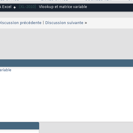
 Excel
[XL-2010]
Vlookup et matrice variable
iscussion précédente
|
Discussion suivante
»
ariable