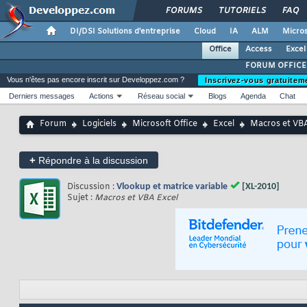
FORUMS
TUTORIELS
FAQ
DI/DSI Solutions d'entreprise
Cloud
IA
ALM
Micros
Office
Access
Excel
FORUM OFFICE
Vous n'êtes pas encore inscrit sur Developpez.com ?
Inscrivez-vous gratuitem
Derniers messages
Actions
Réseau social
Blogs
Agenda
Chat
Forum
Logiciels
Microsoft Office
Excel
Macros et VBA
+
Répondre à la discussion
Discussion :
Vlookup et matrice variable
[XL-2010]
Sujet :
Macros et VBA Excel