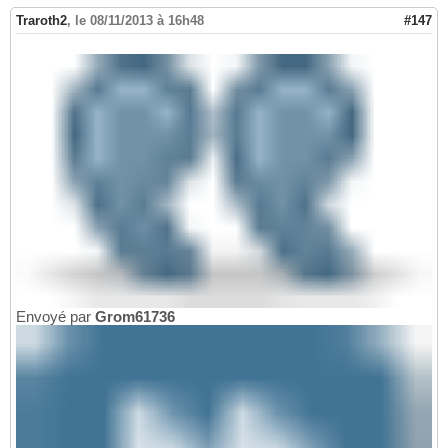
Traroth2
,
le 08/11/2013 à 16h48
#147
Envoyé par
Grom61736