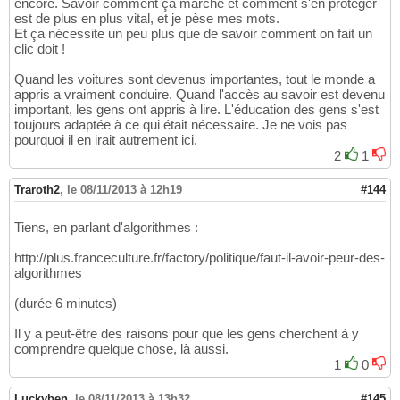
encore. Savoir comment ça marche et comment s'en protéger
est de plus en plus vital, et je pèse mes mots.
Et ça nécessite un peu plus que de savoir comment on fait un
clic doit !
Quand les voitures sont devenus importantes, tout le monde a
appris a vraiment conduire. Quand l'accès au savoir est devenu
important, les gens ont appris à lire. L'éducation des gens s'est
toujours adaptée à ce qui était nécessaire. Je ne vois pas
pourquoi il en irait autrement ici.
2
1
Traroth2
,
le 08/11/2013 à 12h19
#144
Tiens, en parlant d'algorithmes :
http://plus.franceculture.fr/factory/politique/faut-il-avoir-peur-des-
algorithmes
(durée 6 minutes)
Il y a peut-être des raisons pour que les gens cherchent à y
comprendre quelque chose, là aussi.
1
0
Luckyben
,
le 08/11/2013 à 13h32
#145