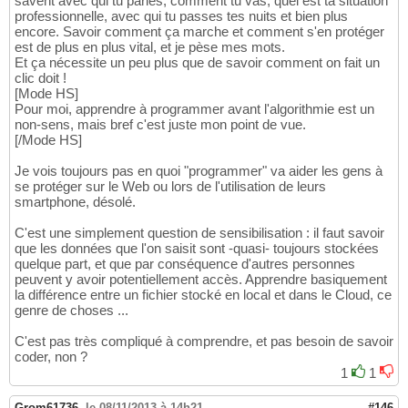
savent avec qui tu parles, comment tu vas, quel est ta situation
professionnelle, avec qui tu passes tes nuits et bien plus
encore. Savoir comment ça marche et comment s'en protéger
est de plus en plus vital, et je pèse mes mots.
Et ça nécessite un peu plus que de savoir comment on fait un
clic doit !
[Mode HS]
Pour moi, apprendre à programmer avant l'algorithmie est un
non-sens, mais bref c'est juste mon point de vue.
[/Mode HS]
Je vois toujours pas en quoi "programmer" va aider les gens à
se protéger sur le Web ou lors de l'utilisation de leurs
smartphone, désolé.
C'est une simplement question de sensibilisation : il faut savoir
que les données que l'on saisit sont -quasi- toujours stockées
quelque part, et que par conséquence d'autres personnes
peuvent y avoir potentiellement accès. Apprendre basiquement
la différence entre un fichier stocké en local et dans le Cloud, ce
genre de choses ...
C'est pas très compliqué à comprendre, et pas besoin de savoir
coder, non ?
1
1
Grom61736
,
le 08/11/2013 à 14h21
#146