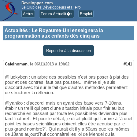
Developpez.com
Le Club des Développeurs et IT Pro
Actus
Forum Actualit�s
Emploi
Actualités
:
Le Royaume-Uni enseignera la
programmation aux enfants dès cinq ans
Répondre à la discussion
Cafeinoman
,
le 06/11/2013 à 19h02
#141
@luckyben : un arbre des possibles n'est pas poser à plat des
pour et des contres, faut pas pousser... même si je suis
d'accord avec toi sur le fait que d'autres méthodes permettent
de structurer la réflexion.
@yahiko : d'accord, mais en ayant des base vers 7-10ans,
établir un treilli qui part d'une situation initiale pour finir au but
recherché en passant par toute les possibilités deviendra plus
tard "naturel". Et pour le débat, je dirait plutôt qu'il arrive à "à quel
point les bases scientifiques doivent elles être acquise par le
plus grand nombre?". Qui aurait dit il y a 50ans que les mômes
de 18ans aujourd'hui cconnaîtrai les loi de Mendel ou la