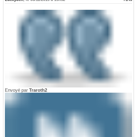
Envoyé par
Traroth2