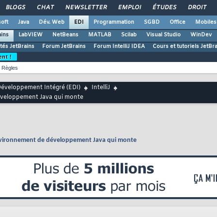
BLOGS
CHAT
NEWSLETTER
EMPLOI
ÉTUDES
DROIT
oft
Java
Dév. Web
EDI
Programmation
SGBD
Office
Mobiles
ains
LabVIEW
NetBeans
MATLAB
Scilab
Visual Studio
WinDev
ités JetBrains
Forum JetBrains
Forum IntelliJ IDEA
Cours et tutoriels JetBr
ent !
Règles
éveloppement Intégré (EDI)
IntelliJ
développement Java qui monte
'environnement de développement Java qui monte