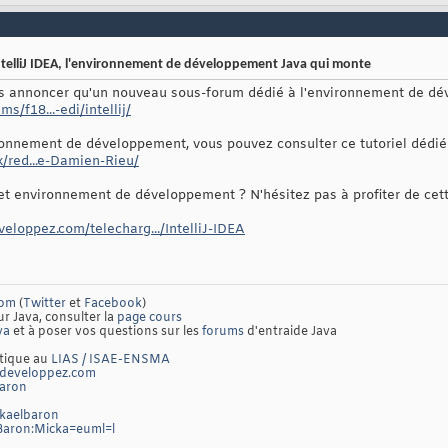
telliJ IDEA, l'environnement de développement Java qui monte
ous annoncer qu'un nouveau sous-forum dédié à l'environnement de dé
/f18...-edi/intellij/
ronnement de développement, vous pouvez consulter ce tutoriel dédié 
x/red...e-Damien-Rieu/
t environnement de développement ? N'hésitez pas à profiter de cett
eveloppez.com/telecharg.../IntelliJ-IDEA
com
(
Twitter
et
Facebook
)
ur Java, consulter la
page cours
va
et à poser vos questions sur les
forums
d'entraide Java
atique au
LIAS / ISAE-ENSMA
developpez.com
baron
ckaelbaron
/Baron:Micka=euml=l