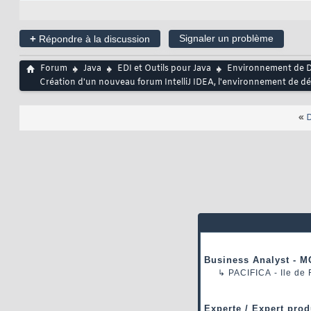
+
Signaler un problème
Répondre à la discussion
Forum
Java
EDI et Outils pour Java
Environnement de D
Création d'un nouveau forum IntelliJ IDEA, l'environnement de 
«
D
Business Analyst - M
↳
PACIFICA
- Ile de
Experte / Expert prod