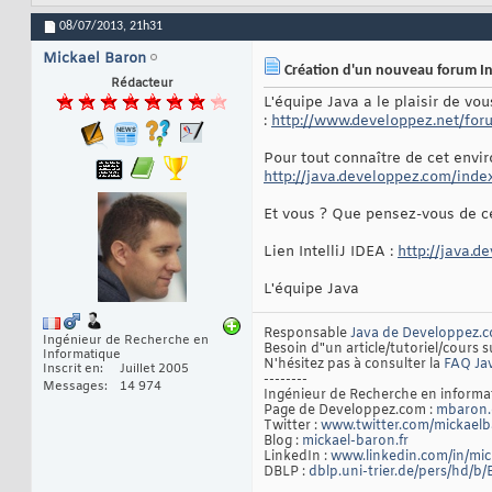
08/07/2013,
21h31
Mickael Baron
Création d'un nouveau forum In
Rédacteur
L'équipe Java a le plaisir de v
:
http://www.developpez.net/forums
Pour tout connaître de cet envi
http://java.developpez.com/inde
Et vous ? Que pensez-vous de ce
Lien IntelliJ IDEA :
http://java.d
L'équipe Java
Responsable
Java de Developpez.
Ingénieur de Recherche en
Besoin d"un article/tutoriel/cours s
Informatique
N'hésitez pas à consulter la
FAQ Ja
Inscrit en
Juillet 2005
--------
Messages
14 974
Ingénieur de Recherche en inform
Page de Developpez.com :
mbaron.
Twitter :
www.twitter.com/mickael
Blog :
mickael-baron.fr
LinkedIn :
www.linkedin.com/in/mi
DBLP :
dblp.uni-trier.de/pers/hd/b