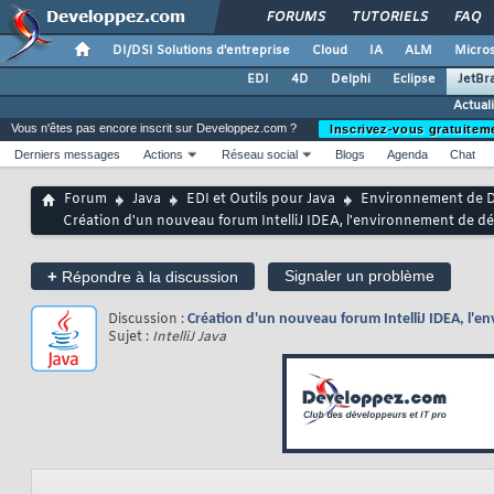
FORUMS
TUTORIELS
FAQ
DI/DSI Solutions d'entreprise
Cloud
IA
ALM
Micros
EDI
4D
Delphi
Eclipse
JetBr
Actual
Vous n'êtes pas encore inscrit sur Developpez.com ?
Inscrivez-vous gratuitem
Derniers messages
Actions
Réseau social
Blogs
Agenda
Chat
Forum
Java
EDI et Outils pour Java
Environnement de D
Création d'un nouveau forum IntelliJ IDEA, l'environnement de 
+
Signaler un problème
Répondre à la discussion
Discussion :
Création d'un nouveau forum IntelliJ IDEA, l
Sujet :
IntelliJ Java