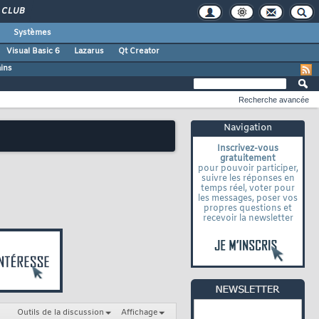
CLUB
Systèmes
Visual Basic 6
Lazarus
Qt Creator
ains
Recherche avancée
Navigation
Inscrivez-vous
gratuitement
pour pouvoir participer,
suivre les réponses en
temps réel, voter pour
les messages, poser vos
propres questions et
recevoir la newsletter
Outils de la discussion
Affichage