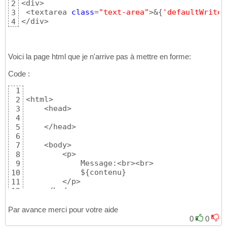
<div>

2
 <textarea 
class
=
"text-area"
>&
{
'defaultWriteM
3
</div>
4
Voici la page html que je n'arrive pas à mettre en forme:
Code :
1
<html>

2
    <head>

3
4
    </head>

5
6
    <body>

7
        <p>

8
            Message:<br><br>

9
            $
{
contenu
}
10
        </p>

11
    </body>

12
</html>
13
Par avance merci pour votre aide
0
0