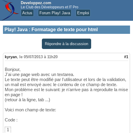
Developpez.com
Le Club des Développeurs et IT Pro
Actus
Forum Play! Java
Emploi
Play! Java
:
Formatage de texte pour html
Répondre à la discussion
kyryan
,
le 05/07/2013 à 11h20
#1
Bonjour,
J'ai une page web avec un textarea.
Le texte peut être modifié par l'utilisateur et lors de la validation,
un mail est envoyé avec le contenu de ce champ de texte.
Mon problème est le suivant: je n'arrive pas à reproduite la mise
en page !
(retour à la ligne, tab ...)
Voici mon champ de texte:
Code :
1