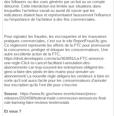
des followers ou des vues générés par un bot ou un compte
détourné. Cette interdiction est limitée aux situations dans
lesquelles l'acheteur savait ou aurait dû savoir que les
indicateurs étaient faux et représentaient faussement l'influence
ou l'importance de l'acheteur à des fins commerciales.
Pour signalez les fraudes, les escroqueries et les mauvaises
pratiques commerciales, c'est sur le site ReportFraud.ftc.gov.
Ce règlement représente les efforts de la FTC pour promouvoir
la concurrence, protéger et éduquer les consommateurs. Une
autre excellente action de la FTC,
https://droit.developpez.com/actu/363891/La-FTC-annonce-
une-regle-Click-to-cancel-facilitant-l-annulation-des-
abonnements-car-trop-souvent-les-entreprises-obligent-les-
gens-a-faire-des-pieds-et-des-mains-pour-annuler-un-
abonnement/ La nouvelle règle obligera les vendeurs à faire en
sorte qu'il soit aussi facile pour les consommateurs d'annuler
leur inscription qu'ils l'ont été pour s'inscrire.
Source
: https://www.ftc.gov/news-events/news/press-
releases/2024/08/federal-trade-commission-announces-final-
rule-banning-fake-reviews-testimonials
Et vous ?