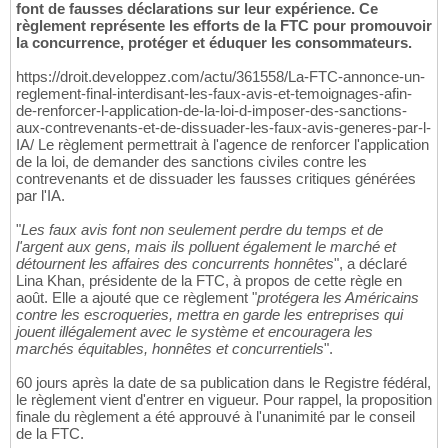
font de fausses déclarations sur leur expérience. Ce
règlement représente les efforts de la FTC pour promouvoir
la concurrence, protéger et éduquer les consommateurs.
https://droit.developpez.com/actu/361558/La-FTC-annonce-un-
reglement-final-interdisant-les-faux-avis-et-temoignages-afin-
de-renforcer-l-application-de-la-loi-d-imposer-des-sanctions-
aux-contrevenants-et-de-dissuader-les-faux-avis-generes-par-l-
IA/ Le règlement permettrait à l'agence de renforcer l'application
de la loi, de demander des sanctions civiles contre les
contrevenants et de dissuader les fausses critiques générées
par l'IA.
"
Les faux avis font non seulement perdre du temps et de
l'argent aux gens, mais ils polluent également le marché et
détournent les affaires des concurrents honnêtes
", a déclaré
Lina Khan, présidente de la FTC, à propos de cette règle en
août. Elle a ajouté que ce règlement "
protégera les Américains
contre les escroqueries, mettra en garde les entreprises qui
jouent illégalement avec le système et encouragera les
marchés équitables, honnêtes et concurrentiels
".
60 jours après la date de sa publication dans le Registre fédéral,
le règlement vient d'entrer en vigueur. Pour rappel, la proposition
finale du règlement a été approuvé à l'unanimité par le conseil
de la FTC.