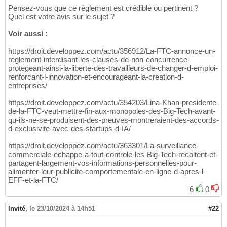
Pensez-vous que ce règlement est crédible ou pertinent ?
Quel est votre avis sur le sujet ?
Voir aussi :
https://droit.developpez.com/actu/356912/La-FTC-annonce-un-
reglement-interdisant-les-clauses-de-non-concurrence-
protegeant-ainsi-la-liberte-des-travailleurs-de-changer-d-emploi-
renforcant-l-innovation-et-encourageant-la-creation-d-
entreprises/
https://droit.developpez.com/actu/354203/Lina-Khan-presidente-
de-la-FTC-veut-mettre-fin-aux-monopoles-des-Big-Tech-avant-
qu-ils-ne-se-produisent-des-preuves-montreraient-des-accords-
d-exclusivite-avec-des-startups-d-IA/
https://droit.developpez.com/actu/363301/La-surveillance-
commerciale-echappe-a-tout-controle-les-Big-Tech-recoltent-et-
partagent-largement-vos-informations-personnelles-pour-
alimenter-leur-publicite-comportementale-en-ligne-d-apres-l-
EFF-et-la-FTC/
6
0
Invité
,
le 23/10/2024 à 14h51
#22